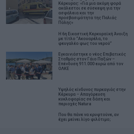
Κέρκυρας: «Για μια ακόμη φορά
ακάλεστοι σε σύσκεψη για την
ασφάλεια και την
προσβασιμότητα της Παλιάς
Πόλης»
Η 6η Εικαστική Κερκυραϊκή Άνοιξη
με τίτλο “Ακουαρέλα, το
φευγαλέο φως του νερού”
Εγκαινιάστηκε ο νέος Επιβατικός
Σταθμός στον Γάιο Παξών –
Επένδυση 911.000 ευρώ από τον
ΟΛΚΕ
Υψηλός κίνδυνος πυρκαγιάς στην
Κέρκυρα – Απαγόρευση
κυκλοφορίας σε δάση και
περιοχές Natura
Που θα πάνε να κρυφτούνε, αν
έχει μείνει λίγο φιλότιμο;