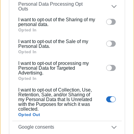
στις Διεθνείς Σχέσεις. Επιπλέον, είναι κάτοχος
Personal Data Processing Opt
on the
IAB’s List of Downstream Participants
that may
Μεταπτυχιακού Τίτλου από το Πανεπιστήμιο του
Outs
further disclose it to other third parties.
Readingστις Στρατηγικές Σπουδές.
I want to opt-out of the Sharing of my
Please note that this website/app uses one or more
personal data.
Google services and may gather and store information
Opted In
including but not limited to your visit or usage
Ακολουθήστε το enimerosi στο
Facebook
I want to opt-out of the Sale of my
behaviour. You may click to grant or deny consent to
Personal Data.
Google and its third-party tags to use your data for
Opted In
below specified purposes in below Google consent
I want to opt-out of processing my
Συνδρομητές στο e-paper
section.
Personal Data for Targeted
Advertising.
Opted In
I want to opt-out of Collection, Use,
Retention, Sale, and/or Sharing of
my Personal Data that Is Unrelated
with the Purposes for which it was
collected.
Opted Out
Google consents