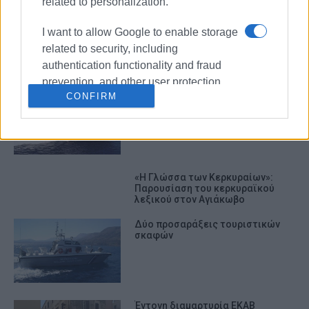
related to personalization.
ΠΑΞΟΙ
I want to allow Google to enable storage
related to security, including
ΣΧΕΤΙΚA AΡΘΡΑ
authentication functionality and fraud
prevention, and other user protection.
Επείγουσα διακομιδή 30χρονης
CONFIRM
στην Ηγουμενίτσα
«Η Γλώσσα των Κερκυραίων»:
Παρουσίαση του κερκυραϊκού
λεξικού στον Αγιάκωβο
Δύο προσαράξεις τουριστικών
σκαφών
Έντονη διαμαρτυρία ΕΚΑΒ