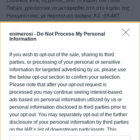
Επιπλέον, ένας 62χρονος, από το λιμάνι του Γαΐου
Παξών, χρειάστηκε να μεταφερθεί στο στο λιμάνι της
Ηγουμενίτσας, με περιπολικό σκάφος Λ.Σ.-ΕΛ.ΑΚΤ.
ΦΩΤΟ ΑΡΧΕΙΟΥ
enimerosi -
Do Not Process My Personal
Information
Εμφανίσεις: 64
If you wish to opt-out of the sale, sharing to third
parties, or processing of your personal or sensitive
information for targeted advertising by us, please use
the below opt-out section to confirm your selection.
Please note that after your opt-out request is
processed you may continue seeing interest-based
ads based on personal information utilized by us or
personal information disclosed to third parties prior to
ΒΑΣΙΛΗΣ ΠΑΝΤΑΖΟΠΟΥΛΟΣ
your opt-out. You may separately opt-out of the further
Ο Βασίλης Πανταζόπουλος είναι απόφοιτος του
disclosure of your personal information by third parties
τμήματος Μεσογειακών Σπουδών του
on the IAB’s list of downstream participants. This
Πανεπιστημίου Αιγαίου (Ρόδος), με ειδίκευση
information may also be disclosed by us to third parties