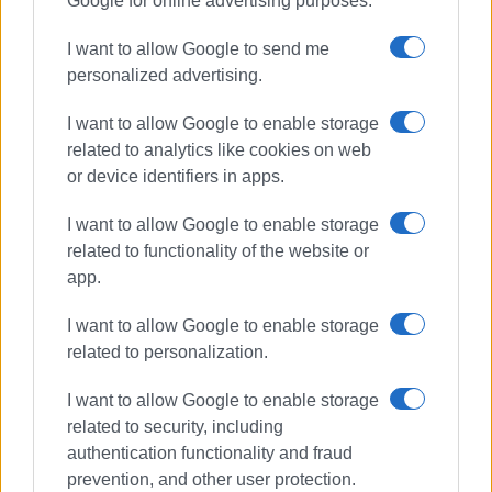
Google for online advertising purposes.
Από την προηγούμενη επίσκεψή σας, κύριε Μητσοτάκη,
I want to allow Google to send me
θα δείτε τις Φυλακές της Κέρκυρας, ίδιες και
personalized advertising.
απαράλλαχτες, να λειτουργούν όπως πριν από 200
χρόνια, να λειτουργούν δίπλα στο 3ο και 4ο Γυμνάσιο
I want to allow Google to enable storage
της πόλης. Μα μην τολμήσετε να μιλήσετε για τα
related to analytics like cookies on web
επιτεύγματα του Σχολείου Δεύτερης Ευκαιρίας που δεν
or device identifiers in apps.
είδε από εσάς την παραμικρή βοήθεια και στήριξη. Θα
δείτε αυξημένες τις ανάγκες της κοινωνίας για
I want to allow Google to enable storage
απεξάρτηση, αλλά δομές όπως τον ΔΙΑΠΛΟΥΣ να
related to functionality of the website or
συνεχίζουν να λειτουργούν χωρίς την υποστήριξη της
app.
Πολιτείας.
I want to allow Google to enable storage
Από την προηγούμενη επίσκεψή σας, κύριε
related to personalization.
Πρωθυπουργέ, θα δείτε αυξήσεις στις αφίξεις του
αεροδρομίου και των λιμανιών μας. Μην σπεύσετε
I want to allow Google to enable storage
όμως να πανηγυρίσετε, τα φαινόμενα απατούν.
related to security, including
Λιγότερα μείναν στις τσέπες των επαγγελματιών του
authentication functionality and fraud
prevention, and other user protection.
τουρισμού, την ώρα που η «φέρουσα ικανότητα» του