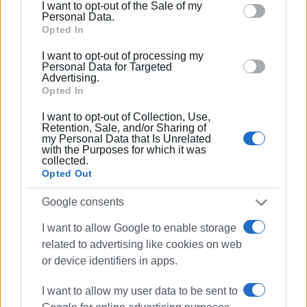
I want to opt-out of the Sale of my
θα βρείτε ακόμα πιο ερημωμένο τον ελαιώνα της
behaviour. You may click to grant or deny consent to
Personal Data.
Κέρκυρας, τον πρωτογενή μας τομέα στο ναδίρ, τα
Google and its third-party tags to use your data for
Opted In
κτήματα παρατημένα, τους κτηνοτρόφους και του
below specified purposes in below Google consent
I want to opt-out of processing my
αλιείς σε απόγνωση. Θα δείτε το δημογραφικό να
section.
Personal Data for Targeted
Advertising.
«χτυπά κόκκινο» στα ξεχασμένα Διαπόντια νησιά που
Opted In
θυμηθήκατε μόνο για να εγκαταστήσετε
ανεμογεννήτριες, τους Παξούς, τους Αντιπάξους που
I want to opt-out of Collection, Use,
Retention, Sale, and/or Sharing of
βιώνουν την μοναξιά της νησιωτικότητας που έχετε
my Personal Data that Is Unrelated
ξεχάσει σε κάθε νομοθετική σας παρέμβαση.
with the Purposes for which it was
collected.
Opted Out
Από την προηγούμενη επίσκεψή σας, κύριε
Πρωθυπουργέ, θα δείτε το κτηματολόγιο στην περιοχή
Google consents
μας να καρκινοβατεί, το «Βατερλό» των δασικών
χαρτών να μην έχει ακόμα ολοκληρωθεί, την ακίνητη
I want to allow Google to enable storage
περιουσία των Κερκυραίων να απαξιώνεται με τα
related to advertising like cookies on web
ασφυκτικά τετελεσμένα που μας «χαρίσατε
or device identifiers in apps.
μεγαλόθυμα» για την εκτός σχεδίου κατά παρέκκλιση
I want to allow my user data to be sent to
δόμηση.