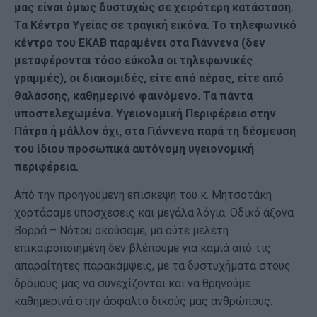
μας είναι όμως δυστυχώς σε χειρότερη κατάσταση.
Τα Κέντρα Υγείας σε τραγική εικόνα. Το τηλεφωνικό
κέντρο του ΕΚΑΒ παραμένει στα Γιάννενα (δεν
μεταφέρονται τόσο εύκολα οι τηλεφωνικές
γραμμές), οι διακομιδές, είτε από αέρος, είτε από
θαλάσσης, καθημερινό φαινόμενο. Τα πάντα
υποστελεχωμένα. Υγειονομική Περιφέρεια στην
Πάτρα ή μάλλον όχι, στα Γιάννενα παρά τη δέσμευση
του ίδιου προσωπικά αυτόνομη υγειονομική
περιφέρεια.
Από την προηγούμενη επίσκεψη του κ. Μητσοτάκη
χορτάσαμε υποσχέσεις και μεγάλα λόγια. Οδικό άξονα
Βορρά – Νότου ακούσαμε, μα ούτε μελέτη
επικαιροποιημένη δεν βλέπουμε για καμιά από τις
απαραίτητες παρακάμψεις, με τα δυστυχήματα στους
δρόμους μας να συνεχίζονται και να θρηνούμε
καθημερινά στην άσφαλτο δικούς μας ανθρώπους.