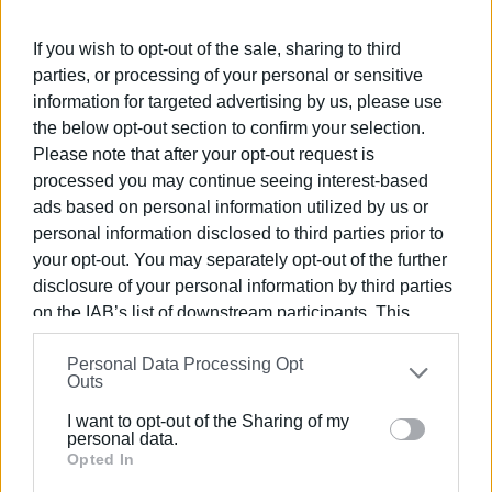
είναι τεράστιο ατόπημα, καθώς τα παιδιά αυτά, τα
παιδιά μας, συνεχίζουν παρά τις υποσχέσεις σας να
If you wish to opt-out of the sale, sharing to third
μεγαλουργούν χωρίς Εθνικό Αθλητικό Κέντρο, χωρίς
parties, or processing of your personal or sensitive
υποδομές στην περιφέρεια του Νομού.
information for targeted advertising by us, please use
the below opt-out section to confirm your selection.
Από την προηγούμενη επίσκεψή σας, κύριε
Please note that after your opt-out request is
Πρωθυπουργέ, θα δείτε τα σχολεία μας σε τραγικές
processed you may continue seeing interest-based
κτηριακές εγκαταστάσεις, με την έξαρση της βίας να
ads based on personal information utilized by us or
χτυπά την πόρτα στα παιδιά μας, καθώς το «ψηφιακό
personal information disclosed to third parties prior to
σχολείο» με τους διαδραστικούς πίνακες και την εξ
your opt-out. You may separately opt-out of the further
αποστάσεως εκπαίδευση που ευαγγελίζεστε δεν
disclosure of your personal information by third parties
προβλέπει διαπαιδαγώγηση παρά μόνο «παπαγαλία»
on the IAB’s list of downstream participants. This
αποστήθιση και ιδιωτικοποιήσεις. Θα βρείτε το Ιόνιο
information may also be disclosed by us to third parties
Πανεπιστήμιο να ετοιμάζεται να χάσει Τμήματα και
Personal Data Processing Opt
on the
IAB’s List of Downstream Participants
that may
Outs
φοιτητές, καθώς το απαξιώσατε συνειδητά στο βωμό
further disclose it to other third parties.
των Ιδιωτικών Πανεπιστημίων παρά τον στρατηγικό
I want to opt-out of the Sharing of my
Please note that this website/app uses one or more
του ρόλο και την ιστορική του κληρονομιά.
personal data.
Google services and may gather and store information
Opted In
Από την προηγούμενη επίσκεψή σας, κύριε Μητσοτάκη,
including but not limited to your visit or usage