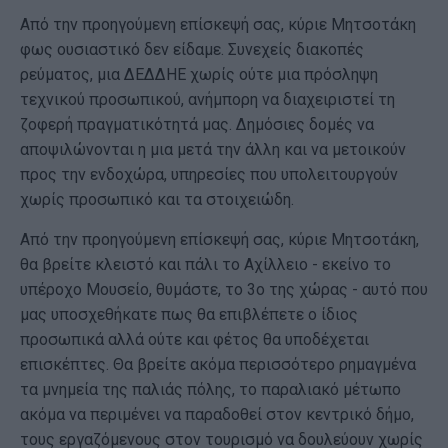
Από την προηγούμενη επίσκεψή σας, κύριε Μητσοτάκη
φως ουσιαστικό δεν είδαμε. Συνεχείς διακοπές
ρεύματος, μια ΔΕΔΔΗΕ χωρίς ούτε μια πρόσληψη
τεχνικού προσωπικού, ανήμπορη να διαχειριστεί τη
ζοφερή πραγματικότητά μας. Δημόσιες δομές να
αποψιλώνονται η μια μετά την άλλη και να μετοικούν
προς την ενδοχώρα, υπηρεσίες που υπολειτουργούν
χωρίς προσωπικό και τα στοιχειώδη.
Από την προηγούμενη επίσκεψή σας, κύριε Μητσοτάκη,
θα βρείτε κλειστό και πάλι το Αχίλλειο - εκείνο το
υπέροχο Μουσείο, θυμάστε, το 3ο της χώρας - αυτό που
μας υποσχεθήκατε πως θα επιβλέπετε ο ίδιος
προσωπικά αλλά ούτε και φέτος θα υποδέχεται
επισκέπτες. Θα βρείτε ακόμα περισσότερο ρημαγμένα
τα μνημεία της παλιάς πόλης, το παραλιακό μέτωπο
ακόμα να περιμένει να παραδοθεί στον κεντρικό δήμο,
τους εργαζόμενους στον τουρισμό να δουλεύουν χωρίς