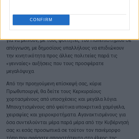
νησιού χτυπάει κόκκινο με την καθημερινότητα τη
θερινή περίοδο να γίνεται απάνθρωπη.
CONFIRM
Θα δείτε να γιγαντώνεται το ζήτημα της στέγασης, με
γιατρούς και δασκάλους να μην μπορούν να βρουν σπίτι
για να μείνουν, με τους φοιτητές του Πανεπιστημίου σε
απόγνωση, με δημοσίους υπαλλήλους να επιδιώκουν
την κινητικότητα προς άλλες πολιτείες παρά τις
«γενναίες» αυξήσεις που τους προσφέρατε
μεγαλόψυχα.
Από την προηγούμενη επίσκεψή σας, κύριε
Πρωθυπουργέ, θα δείτε τους Κερκυραίους
χορτασμένους από υποσχέσεις και μεγάλα λόγια.
Μπουχτισμένους από ψεύτικα υποκριτικά χαμόγελα,
χειραψίες και χειροκροτήματα. Αγανακτισμένους για
όσα συντελούνται μέρα παρά μέρα από την Κυβέρνησή
σας κι εσάς προσωπικά σε τούτον τον πανέμορφο
τόπο που αφήσατε απροστάτευτο στο έλεος της