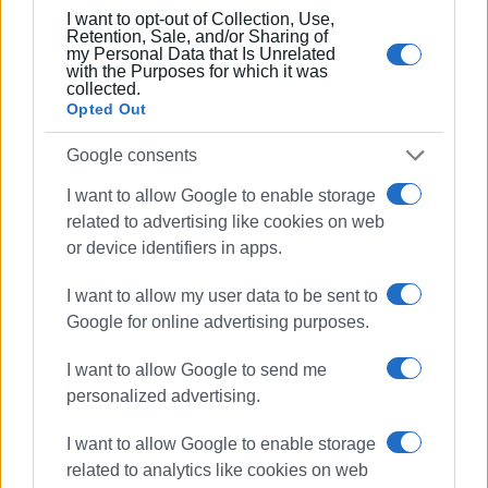
I want to opt-out of Collection, Use,
Σημειώνεται ότι σύμφωνα με τον Γ. Τρεπεκλή στις
Retention, Sale, and/or Sharing of
my Personal Data that Is Unrelated
30/05 θα συναντηθούν με το Δήμαρχο Βόρειας
with the Purposes for which it was
Κέρκυρας και με συμβούλους, ενώ προσκάλεσε
collected.
Opted Out
εκπροσώπους των παρατάξεων να συμμετάσχουν. Θα
κάνουν αυτοψία στο χώρο και στην εγκατάσταση, ενώ
Google consents
στη συνάντηση με τον Γ. Μαχειμάρη θα τον ρωτήσει αν
I want to allow Google to enable storage
έχει εξετάσει τα επτά σημεία που έχει προκρίνει η
related to advertising like cookies on web
μελέτη.
or device identifiers in apps.
ΦΩΤΟ@FB
I want to allow my user data to be sent to
Εμφανίσεις: 79
Google for online advertising purposes.
I want to allow Google to send me
personalized advertising.
I want to allow Google to enable storage
related to analytics like cookies on web