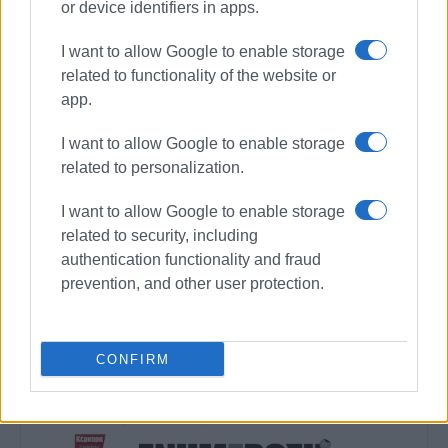
or device identifiers in apps.
I want to allow Google to enable storage
ΒΑΣΙΛΗΣ ΠΑΝΤΑΖΟΠΟΥΛΟΣ
related to functionality of the website or
Ο Βασίλης Πανταζόπουλος είναι απόφοιτος του
app.
τμήματος Μεσογειακών Σπουδών του
Πανεπιστημίου Αιγαίου (Ρόδος), με ειδίκευση
I want to allow Google to enable storage
στις Διεθνείς Σχέσεις. Επιπλέον, είναι κάτοχος
related to personalization.
Μεταπτυχιακού Τίτλου από το Πανεπιστήμιο του
Readingστις Στρατηγικές Σπουδές.
I want to allow Google to enable storage
related to security, including
authentication functionality and fraud
prevention, and other user protection.
Ακολουθήστε το enimerosi στο
Facebook
CONFIRM
Συνδρομητές στο e-paper