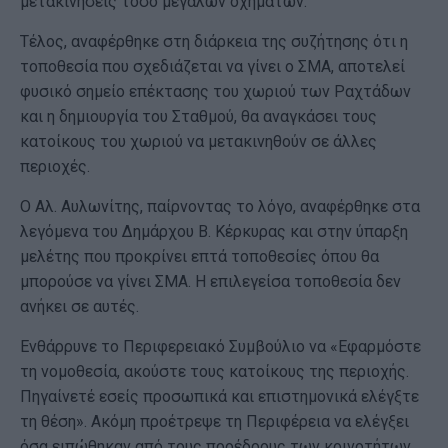
μετακινήσεις τόσο μεγάλων οχημάτων.
Τέλος, αναφέρθηκε στη διάρκεια της συζήτησης ότι η
τοποθεσία που σχεδιάζεται να γίνει ο ΣΜΑ, αποτελεί
φυσικό σημείο επέκτασης του χωριού των Ραχτάδων
και η δημιουργία του Σταθμού, θα αναγκάσει τους
κατοίκους του χωριού να μετακινηθούν σε άλλες
περιοχές.
Ο Αλ. Αυλωνίτης, παίρνοντας το λόγο, αναφέρθηκε στα
λεγόμενα του Δημάρχου Β. Κέρκυρας και στην ύπαρξη
μελέτης που προκρίνει επτά τοποθεσίες όπου θα
μπορούσε να γίνει ΣΜΑ. Η επιλεγείσα τοποθεσία δεν
ανήκει σε αυτές.
Ενθάρρυνε το Περιφερειακό Συμβούλιο να «Εφαρμόστε
τη νομοθεσία, ακούστε τους κατοίκους της περιοχής.
Πηγαίνετέ εσείς προσωπικά και επιστημονικά ελέγξτε
τη θέση». Ακόμη προέτρεψε τη Περιφέρεια να ελέγξει
όσα ειπώθηκαν από τους προέδρους των κοινοτήτων