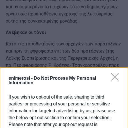
και αν συμπεράνει ότι ισχύουν τότε να δημιουργήσουν
αρνητικές προϋποθέσεις έγκρισης της λειτουργίας
αυτής της συγκεκριμένης μονάδας.
Ανέβηκαν οι τόνοι
Κατά τις τοποθετήσεις των αρχηγών των παρατάξεων
και πριν τη ψηφοφορία επί των δύο προτάσεων (της
Λαϊκής Συσπείρωσης και της Περιφερειακής Αρχής), η
πρ. Περιφερειάρχης Ρ. Κράτσα- Τσαγκαροπούλου πήρε
το λόγο και χαρακτήρισε τη συζήτηση μια «κακή στιγμή
enimerosi -
Do Not Process My Personal
για την αυτοδιοίκηση», ενώ συμπλήρωσε ότι «αν η θέση
Information
του δημάρχου ήταν ειλικρινής θα έφερνε το θέμα στο
περιφερειακό συμβούλιο ή στο Δ.Σ. του ΦΟΔΣΑ». Ακόμη
If you wish to opt-out of the sale, sharing to third
είπε ότι «Θα έπρεπε να μας προβληματίσει το γεγονός
parties, or processing of your personal or sensitive
ότι ένας ιδιώτης έρχεται και χωρίς την έγκριση του
information for targeted advertising by us, please use
δημάρχου και απεμπολώντας την ιδέα των επτά
the below opt-out section to confirm your selection.
σημείων φέρνει προ δεδομένων το Περιφερειακό
Please note that after your opt-out request is