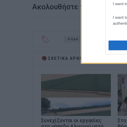
I want t
Ακολουθήστε το enimerosi
I want t
authenti
ΡΟΔΑ
ΕΙΡΗΝΗ
MAYOR
ΣΧΕΤΙΚA AΡΘΡΑ
Συνεχίζονται οι εργασίες
Στο
στο γήπεδο Αλμυρού μετά
Βόρ