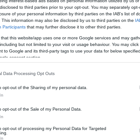
 στην περιοχή της Ρόδας, που λάβαμε το πρωί του
eing interest-based ads based on personal information utilized by us or
disclosed to third parties prior to your opt-out. You may separately opt-
ατοί θόρυβοι, σαν σεισμικές δονήσεις.
losure of your personal information by third parties on the IAB’s list of
ακερών και του παραλιακού οικισμού Ρόδας, Μάκη
. This information may also be disclosed by us to third parties on the
IA
Participants
that may further disclose it to other third parties.
του παλιού ξενοδοχείου «Ειρήνη», το οποίο
 that this website/app uses one or more Google services and may gath
including but not limited to your visit or usage behaviour. You may click 
νται σε κατεδάφιση οικημάτων που βρίσκονται
 to Google and its third-party tags to use your data for below specifi
ι, σύμφωνα με τον κ. Νικοκάβουρα, οι εργασίες
ogle consent section.
γοι θόρυβοι συνεχίστηκαν να ακούγονται και
l Data Processing Opt Outs
o opt-out of the Sharing of my personal data.
In
o opt-out of the Sale of my Personal Data.
In
to opt-out of processing my Personal Data for Targeted
ing.
In