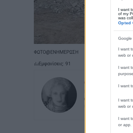
I want t
of my P
was col
Opted 
Google 
I want t
ΦΩΤΟ@ΕΝΗΜΕΡΩΣΗ
web or d
Εμφανίσεις: 91
I want t
purpose
ΕΛΕΝΗ ΚΟΡΩΝΑΚΗ
I want 
Εργάζεται στις Εκδόσ
ευθύνης. Ειδικεύεται 
I want t
καλλιτεχνικό ρεπορτά
web or d
I want t
or app.