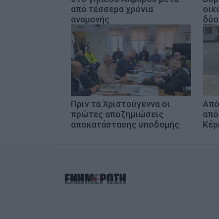
από τέσσερα χρόνια
οικ
αναμονής
δύο
Πριν τα Χριστούγεννα οι
Από
πρώτες αποζημιώσεις
από
αποκατάστασης υποδομής
Κέρ