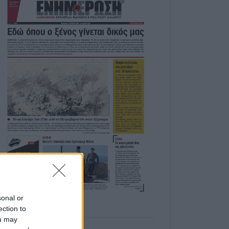
sonal or
ection to
ou may