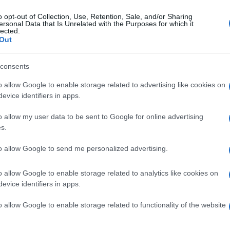
o opt-out of Collection, Use, Retention, Sale, and/or Sharing
ersonal Data that Is Unrelated with the Purposes for which it
lected.
Out
consents
o allow Google to enable storage related to advertising like cookies on
evice identifiers in apps.
o allow my user data to be sent to Google for online advertising
s.
to allow Google to send me personalized advertising.
εις Ενημέρωση από το 1990 σε θέσεις υψηλής
στις δημόσιες σχέσεις, το ελεύθερο και το
o allow Google to enable storage related to analytics like cookies on
ζ.
evice identifiers in apps.
o allow Google to enable storage related to functionality of the website