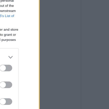
 personal
out of the
 downstream
B’s List of
er and store
to grant or
ed purposes