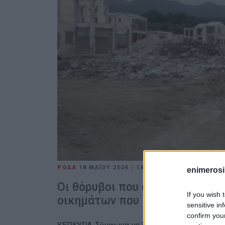
ΡΟΔΑ
18 ΜΑΪ́ΟΥ 2024
/
14:40
ΕΛΕΝΗ ΚΟΡΩΝΑΚΗ
enimerosi
Οι θόρυβοι που ακούγονται όμ
If you wish 
οικημάτων που βρίσκονται στο
sensitive in
confirm you