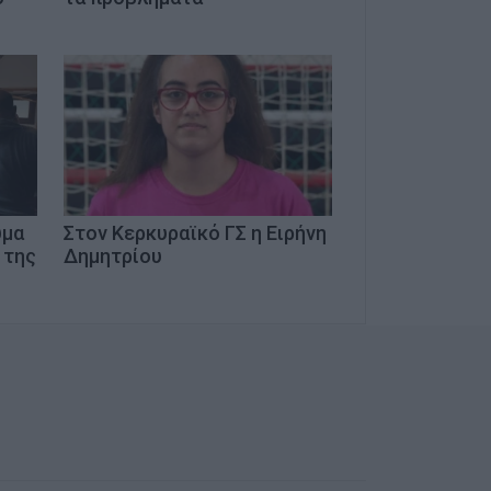
ύμα
Στον Κερκυραϊκό ΓΣ η Ειρήνη
 της
Δημητρίου