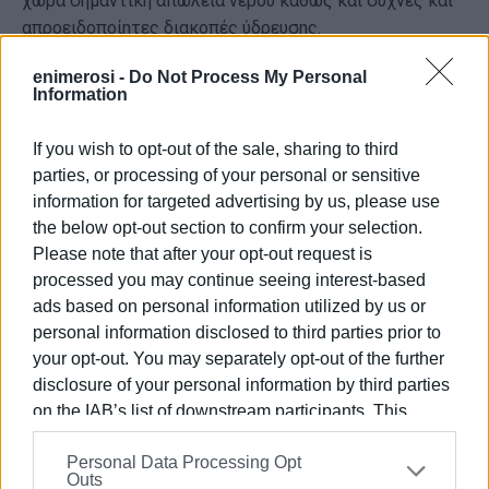
χώρα σημαντική απώλεια νερού καθώς και συχνές και
απροειδοποίητες διακοπές ύδρευσης.
Οι συνδημότες του Δήμου μας, αλλά και οι επισκέπτες
enimerosi -
Do Not Process My Personal
Information
του στερούνται ένα κύριο δημόσιο αγαθό, όπως το
νερό, κατάλληλο για όλες τις χρήσεις και μάλιστα
If you wish to opt-out of the sale, sharing to third
αιφνιδιαστικά, χωρίς να το γνωρίζουν.
parties, or processing of your personal or sensitive
Ερωτάσθε:
information for targeted advertising by us, please use
the below opt-out section to confirm your selection.
Σε ποιες ενέργειες προτίθεσθε να προβείτε ώστε να
Please note that after your opt-out request is
επέλθει η οικονομική ανάκαμψη της ΔΕΥΑΚ, να λάβει
processed you may continue seeing interest-based
χώρα η πρόσληψη του αναγκαίου προσωπικού, να
ads based on personal information utilized by us or
βελτιωθεί το φθαρμένο και ελλειμματικό υδρευτικό
personal information disclosed to third parties prior to
δίχτυο, να παύσουν οι συχνές διακοπές νερού και να
your opt-out. You may separately opt-out of the further
υπάρξει έγκαιρη ενημέρωση των δημοτών;
disclosure of your personal information by third parties
on the IAB’s list of downstream participants. This
Τελικά υπάρχει προοπτική για την κατασκευή του έργου
information may also be disclosed by us to third parties
των Φραγμάτων, ώστε κάποια στιγμή ν΄ αποκτήσει και
Personal Data Processing Opt
on the
IAB’s List of Downstream Participants
that may
η Κέρκυρα πόσιμο νερό;
Outs