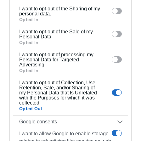
further disclose it to other third parties.
Κέρκυρα 25 Απριλίου 2024
I want to opt-out of the Sharing of my
Please note that this website/app uses one or more
personal data.
Google services and may gather and store information
Opted In
ΓΙΩΡΓΟΣ ΚΑΡΥΔΗΣ
including but not limited to your visit or usage
I want to opt-out of the Sale of my
Δημοτικός Σύμβουλος
behaviour. You may click to grant or deny consent to
Personal Data.
Google and its third-party tags to use your data for
Opted In
Επικεφαλής της Παράταξης
below specified purposes in below Google consent
I want to opt-out of processing my
section.
ΚΕΡΚΥΡΑΪΚΗ ΣΥΜΜΑΧΙΑ
Personal Data for Targeted
Advertising.
Opted In
I want to opt-out of Collection, Use,
Retention, Sale, and/or Sharing of
my Personal Data that Is Unrelated
Εμφανίσεις: 77
with the Purposes for which it was
collected.
Opted Out
Ακολουθήστε το enimerosi στο
Facebook
Google consents
I want to allow Google to enable storage
Συνδρομητές στο e-paper