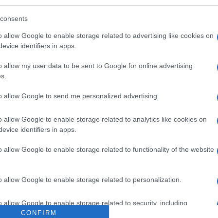
 στο πλευρό της Διοίκησης του Συλλόγου
ούμε την Κυβέρνηση να αναλογιστεί τις ευθύνες της
consents
o allow Google to enable storage related to advertising like cookies on
evice identifiers in apps.
o allow my user data to be sent to Google for online advertising
s.
 στο
Facebook
to allow Google to send me personalized advertising.
o allow Google to enable storage related to analytics like cookies on
evice identifiers in apps.
o allow Google to enable storage related to functionality of the website
λιακό μέτωπο
ΝΑΟΚ
ΔΕΠΑΝ
o allow Google to enable storage related to personalization.
o allow Google to enable storage related to security, including
cation functionality and fraud prevention, and other user protection.
CONFIRM