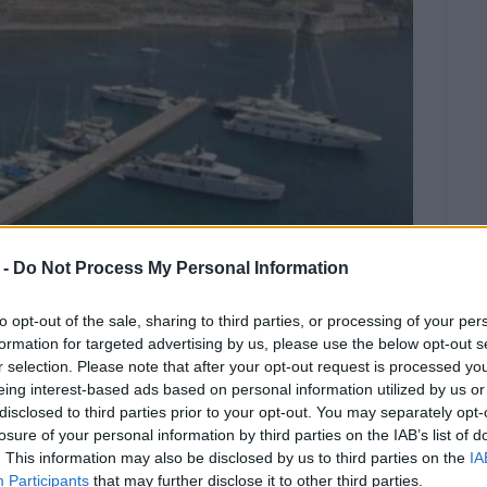
 -
Do Not Process My Personal Information
to opt-out of the sale, sharing to third parties, or processing of your per
formation for targeted advertising by us, please use the below opt-out s
r selection. Please note that after your opt-out request is processed y
eing interest-based ads based on personal information utilized by us or
ιοίκησης του Συλλόγου
disclosed to third parties prior to your opt-out. You may separately opt-
τά τους και καλούμε την Κυβέρνηση
losure of your personal information by third parties on the IAB’s list of
. This information may also be disclosed by us to third parties on the
IA
ς και να πράξει αναλόγως»
Participants
that may further disclose it to other third parties.