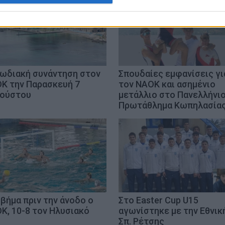
ωδιακή συνάντηση στον
Σπουδαίες εμφανίσεις γι
Κ την Παρασκευή 7
τον ΝΑΟΚ και ασημένιο
ούστου
μετάλλιο στο Πανελλήνι
Πρωτάθλημα Κωπηλασία
 βήμα πριν την άνοδο ο
Στο Easter Cup U15
Κ, 10-8 τον Ηλυσιακό
αγωνίστηκε με την Εθνικ
Σπ. Ρέτσης