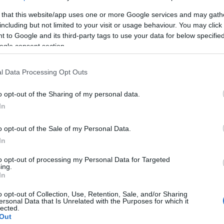
κυρας του ΠΑΣΟΚ
 that this website/app uses one or more Google services and may gath
including but not limited to your visit or usage behaviour. You may click 
ακόμα μια φορά εφευρίσκει προσκόμματα,
 to Google and its third-party tags to use your data for below specifi
ρήσει η προ πολλού οφειλόμενη διαδικασία της
ogle consent section.
α επιλύσει ένα χρόνιο πρόβλημα που ταλαιπωρεί
, τον ΝΑΟΚ.
l Data Processing Opt Outs
ιλίας Ι. Παππά κατά τη διάρκεια της επίσκεψής
o opt-out of the Sharing of my personal data.
αραλιακού μετώπου στον Δήμο Κεντρικής Κέρκυρας
In
 τόσο τους κατοίκους της Κέρκυρας όσο και τους
σωματείου.
o opt-out of the Sale of my Personal Data.
In
ζουμε να μην υποκρύπτουν πολιτικές σκοπιμότητες,
σύντομο χρονικό διάστημα να είχαν επιλυθεί από
to opt-out of processing my Personal Data for Targeted
ing.
ητσοτάκη. Την ίδια ώρα, η μελέτη για το ανοικτό
In
 ΔΕΠΑΝ δεν έχει ακόμα εκπονηθεί με αποτέλεσμα να
ηση του έργου.
o opt-out of Collection, Use, Retention, Sale, and/or Sharing
ersonal Data that Is Unrelated with the Purposes for which it
lected.
μεγάλων αθλητικών διακρίσεων τέτοια
Out