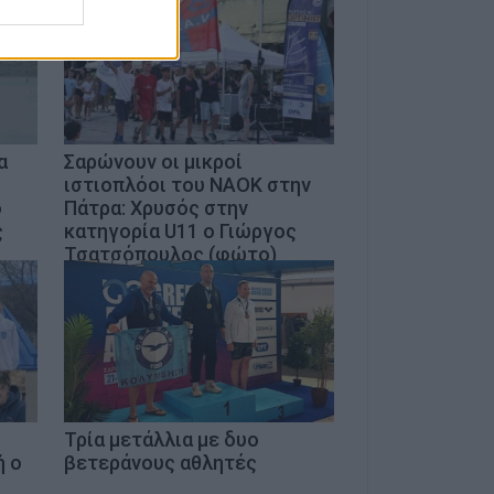
α
Σαρώνουν οι μικροί
ιστιοπλόοι του ΝΑΟΚ στην
ο
Πάτρα: Χρυσός στην
ς
κατηγορία U11 ο Γιώργος
Τσατσόπουλος (φώτο)
Τρία μετάλλια με δυο
ή ο
βετεράνους αθλητές