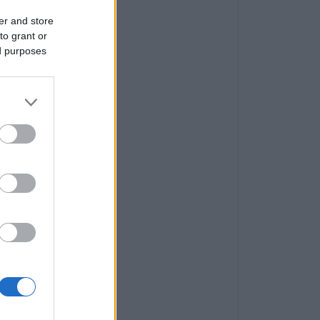
er and store
to grant or
ed purposes