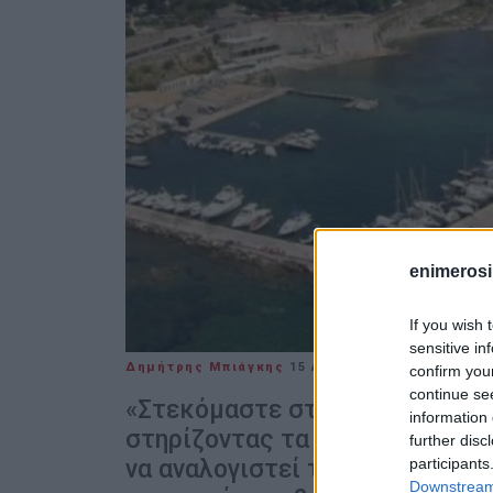
enimerosi
If you wish 
sensitive in
Δημήτρης Μπιάγκης
15 ΑΠΡΙΛΊΟΥ 2024
/
11:31
confirm you
continue se
«Στεκόμαστε στο πλευρό της Δ
information 
στηρίζοντας τα δίκαια αιτήμα
further disc
participants
να αναλογιστεί τις ευθύνες τη
Downstream 