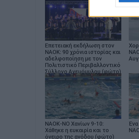
Επετειακή εκδήλωση στον
Χορ
ΝΑΟΚ: 90 χρόνια ιστορίας και
ΝΑΟ
αδελφοποίηση με τον
Αυγ
Πολιτιστικό Περιβαλλοντικό
Σύλλογο Ανεμόμυλου (φώτο)
ΝΑΟΚ-ΝΟ Χανίων 9-10:
Ένα
Χάθηκε η ευκαιρία και το
ΝΑΟ
όνειρο της ανόδου (φώτο)