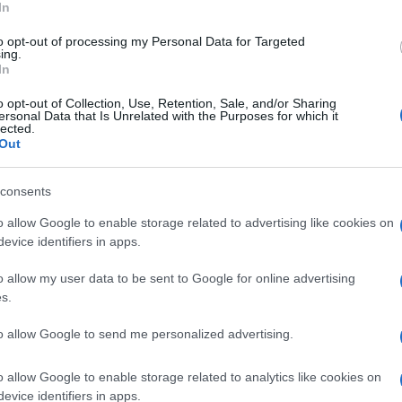
In
ελπίζουμε να μη μπλέξουμε με νέες μελέτες, που
to opt-out of processing my Personal Data for Targeted
λες προδιαγραφές. (…)».
ing.
In
ξονα Β/Ν έργο εντάχθηκε στο ΕΣΠΑ 2014-2020 από
o opt-out of Collection, Use, Retention, Sale, and/or Sharing
ersonal Data that Is Unrelated with the Purposes for which it
lected.
Τσαγκαροπούλου απέτυχε να το προωθήσει
Out
2 και μία το 2023, ο αρμόδιος αντιπεριφερειάρχης
ο δεν συνέβη.
consents
o allow Google to enable storage related to advertising like cookies on
evice identifiers in apps.
ρθήκατε;
o allow my user data to be sent to Google for online advertising
τέρηση στην οποία οδηγείτε την υλοποίηση του έργου;
s.
to allow Google to send me personalized advertising.
o allow Google to enable storage related to analytics like cookies on
evice identifiers in apps.