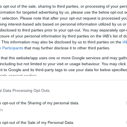
σιεύτηκαν στον τύπο την 25/1/2024 ο
to opt-out of the sale, sharing to third parties, or processing of your per
 του έργου Τρία Γεφύρια - Βρυώνη στο ΕΣΠΑ 2021-
formation for targeted advertising by us, please use the below opt-out s
 του, έθεσε ζητήματα για την προοπτική της
r selection. Please note that after your opt-out request is processed y
eing interest-based ads based on personal information utilized by us or
επτικισμό και αφετέρου ερωτηματικά για τις
disclosed to third parties prior to your opt-out. You may separately opt-
losure of your personal information by third parties on the IAB’s list of
. This information may also be disclosed by us to third parties on the
IA
Participants
that may further disclose it to other third parties.
ότι ήταν ώριμη και η Περιφέρεια έτοιμη να
 that this website/app uses one or more Google services and may gath
, δυστυχώς έχει πάρα πολλές αδυναμίες. Κυρίως η
including but not limited to your visit or usage behaviour. You may click 
 και επιχειρήσεις. Πρέπει να το δούμε αυτό, γιατί
 to Google and its third-party tags to use your data for below specifi
εγάλες κατοικίες, επειδή γνωρίζουμε τι σημαίνει
ogle consent section.
ό και κανένας Πρωθυπουργός ή Υπουργικό Συμβούλιο
λο απαλλοτριώσεων, όπου διαλύει νοικοκυριά.
l Data Processing Opt Outs
εύουσες κατοικίες. Εμείς λοιπόν, πρέπει να
o opt-out of the Sharing of my personal data.
 παρεμβάσεις στα νοικοκυριά, ακυρώνοντας αγώνες
In
ει ένα ακίνητο. (…).»
o opt-out of the Sale of my Personal Data.