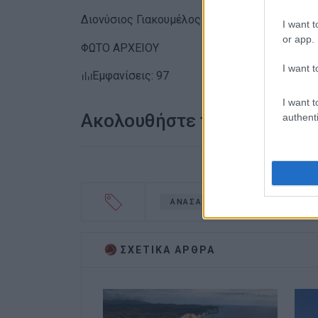
Διονύσιος Γιακουμέλος
I want t
or app.
ΦΩΤΟ ΑΡΧΕΙΟΥ
I want t
Εμφανίσεις: 97
I want t
Ακολουθήστε το enimerosi
authenti
ΑΝΑΣΑ
ΤΡΙΑ ΓΕΦΥΡΙΑ-ΒΡ
ΣΧΕΤΙΚA AΡΘΡΑ