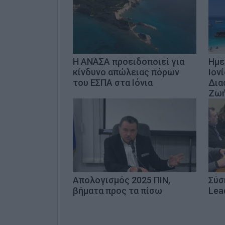
Η ΑΝΑΣΑ προειδοποιεί για
Ημε
κίνδυνο απώλειας πόρων
Ιον
του ΕΣΠΑ στα Ιόνια
Δια
Ζωή
Απολογισμός 2025 ΠΙΝ,
Σύσ
βήματα προς τα πίσω
Lea