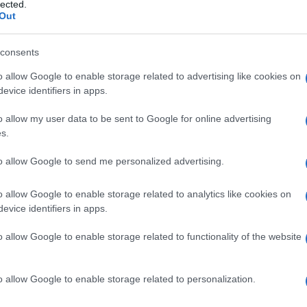
lected.
τα των προϊόντων μας δημιουργείται μέσα από
Out
τίδα.
αι ένα προϊόν υψηλής ποιότητας, επιλεγμένο
consents
α. Το όνομά του αντικατοπτρίζει την σκληρή
ή και επεξεργασία του, που στόχο έχει να
o allow Google to enable storage related to advertising like cookies on
evice identifiers in apps.
ές σας ανάγκες.
ελαιόδεντρα κλαδεύονται, όταν αυτό απαιτείται.
o allow my user data to be sent to Google for online advertising
μετά από επιλογή και ειδική επεξεργασία γίνονται
s.
to allow Google to send me personalized advertising.
o allow Google to enable storage related to analytics like cookies on
evice identifiers in apps.
 στο
Facebook
o allow Google to enable storage related to functionality of the website
o allow Google to enable storage related to personalization.