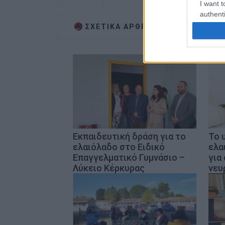
I want t
authenti
ΣΧΕΤΙΚA AΡΘΡΑ
Εκπαιδευτική δράση για το
Το 
ελαιόλαδο στο Ειδικό
ελα
Επαγγελματικό Γυμνάσιο –
για
Λύκειο Κέρκυρας
νευ