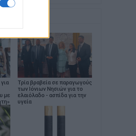
 για
Τρία βραβεία σε παραγωγούς
των Ιόνιων Νησιών για το
υ με
ελαιόλαδο - ασπίδα για την
ήτη»
υγεία