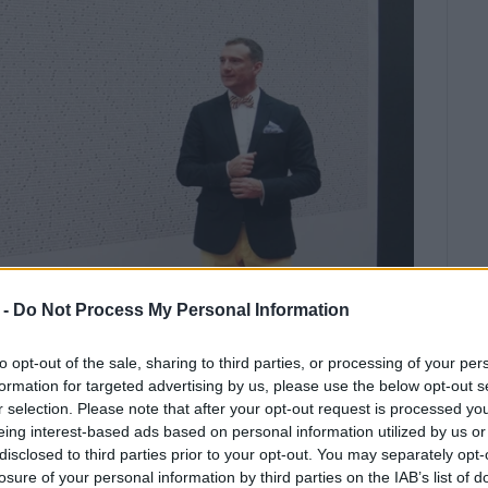
 -
Do Not Process My Personal Information
γωνισμό German Design Award του
to opt-out of the sale, sharing to third parties, or processing of your per
 διακρίθηκε το ελαιόλαδο Kopos
formation for targeted advertising by us, please use the below opt-out s
r selection. Please note that after your opt-out request is processed y
ve Oil.
eing interest-based ads based on personal information utilized by us or
disclosed to third parties prior to your opt-out. You may separately opt-
χεδιάστηκε από το δημιουργικό γραφείο του Χρήστου
losure of your personal information by third parties on the IAB’s list of