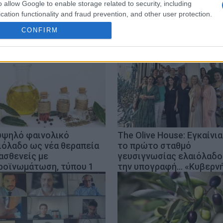
o allow Google to enable storage related to security, including
cation functionality and fraud prevention, and other user protection.
CONFIRM
υψηλό φαινολικό
The Olive House: Εγκαίνια
ιόλαδο ως νέα θεραπεία
το πρώτο σταθμό
 ασθενείς με
γευσιγνωσίας ελαιόλαδο
ροϊνωμάτωση, τύπου 1
την υπογραφή... «Κυβερν