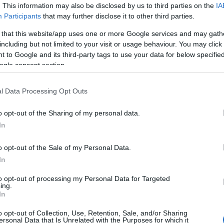
s | Greek Olive Oil βραβεύθηκε στην ενότητα
. This information may also be disclosed by us to third parties on the
IA
ία 'Packaging'. Η τελετή απονομής έλαβε χώρα την
Participants
that may further disclose it to other third parties.
 that this website/app uses one or more Google services and may gath
including but not limited to your visit or usage behaviour. You may click 
 to Google and its third-party tags to use your data for below specifi
ogle consent section.
nners/gallery/detail/8630-koposR-limited-
l Data Processing Opt Outs
o opt-out of the Sharing of my personal data.
παρουσιάζει και να βραβεύει ξεχωριστά έργα από
In
ι έργα προϊοντικού και εταιρικού design τα οποία
πεδο.
o opt-out of the Sale of my Personal Data.
953 και έχει καθιερωθεί ως ένας από τους
In
ειστικό αντικείμενο το design. Μέσα από
to opt-out of processing my Personal Data for Targeted
το design, ως ένα ουσιαστικό εργαλείο για την
ing.
In
ϊόντος ή μίας υπηρεσίας.
o opt-out of Collection, Use, Retention, Sale, and/or Sharing
κεύεται στην εμπορία και επεξεργασία ελαιολάδου,
ersonal Data that Is Unrelated with the Purposes for which it