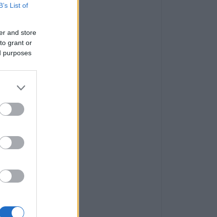
B’s List of
er and store
to grant or
ed purposes