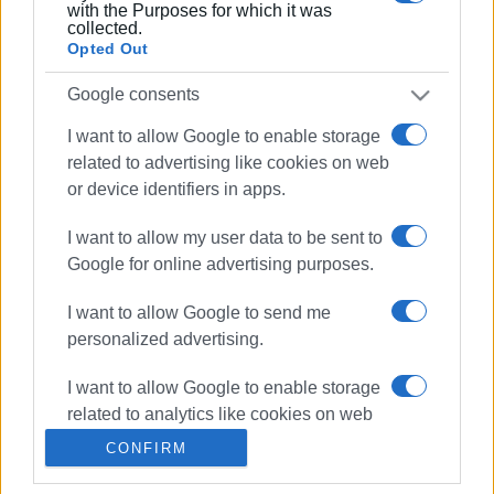
with the Purposes for which it was
collected.
Ακολουθήστε το enimerosi στο
Facebook
Opted Out
Google consents
Συνδρομητές στο e-paper
I want to allow Google to enable storage
related to advertising like cookies on web
or device identifiers in apps.
I want to allow my user data to be sent to
Google for online advertising purposes.
I want to allow Google to send me
personalized advertising.
I want to allow Google to enable storage
related to analytics like cookies on web
or device identifiers in apps.
CONFIRM
I want to allow Google to enable storage