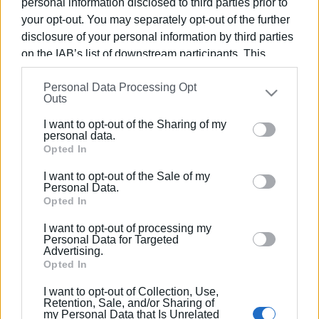
personal information disclosed to third parties prior to
your opt-out. You may separately opt-out of the further
Εμφανίσεις: 162
disclosure of your personal information by third parties
on the IAB’s list of downstream participants. This
information may also be disclosed by us to third parties
Personal Data Processing Opt
on the
IAB’s List of Downstream Participants
that may
Outs
further disclose it to other third parties.
I want to opt-out of the Sharing of my
Please note that this website/app uses one or more
personal data.
Google services and may gather and store information
Opted In
including but not limited to your visit or usage
I want to opt-out of the Sale of my
ΒΑΣΙΛΗΣ ΠΑΝΤΑΖΟΠΟΥΛΟΣ
behaviour. You may click to grant or deny consent to
Personal Data.
Ο Βασίλης Πανταζόπουλος είναι απόφοιτος του
Google and its third-party tags to use your data for
Opted In
τμήματος Μεσογειακών Σπουδών του
below specified purposes in below Google consent
I want to opt-out of processing my
Πανεπιστημίου Αιγαίου (Ρόδος), με ειδίκευση
section.
Personal Data for Targeted
Advertising.
στις Διεθνείς Σχέσεις. Επιπλέον, είναι κάτοχος
Opted In
Μεταπτυχιακού Τίτλου από το Πανεπιστήμιο του
Readingστις Στρατηγικές Σπουδές.
I want to opt-out of Collection, Use,
Retention, Sale, and/or Sharing of
my Personal Data that Is Unrelated