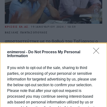
ΚΡΙΣΕΙΣ ΕΛ.ΑΣ.
19 ΙΑΝΟΥΑΡΊΟΥ 2024
/
10:59
ΒΑΣΙΛΗΣ ΠΑΝΤΑΖΟΠΟΥΛΟΣ
αποστρατεύτηκε με το βαθμό του Ταξίαρχου ο
Μάνθος Γιαννούλης.
enimerosi -
Do Not Process My Personal
Information
ΚΕΡΚΥΡΑ. Στον βαθμό του Ταξίαρχου προήχθη ο
Αστυνομικός Διευθυντής Κέρκυρας Σπ. Σκολαρίκης και
If you wish to opt-out of the sale, sharing to third
παραμένει στο Σώμα. Παράλληλα, αποστρατεύτηκε με
parties, or processing of your personal or sensitive
το βαθμό του Ταξίαρχου ο Μάνθος Γιαννούλης.
information for targeted advertising by us, please use
Οι αλλαγές αυτές πραγματοποιήθηκαν στο πλαίσιο των
the below opt-out section to confirm your selection.
κρίσεων στις Ένοπλες Δυνάμεις και τα Σώματα
Please note that after your opt-out request is
Ασφαλείας.
processed you may continue seeing interest-based
ads based on personal information utilized by us or
ΦΩΤΟ ΑΡΧΕΙΟΥ