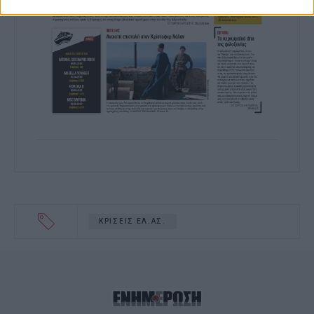
related to functionality of the website or
app.
I want to allow Google to enable storage
related to personalization.
I want to allow Google to enable storage
related to security, including
authentication functionality and fraud
prevention, and other user protection.
ΚΡΙΣΕΙΣ ΕΛ.ΑΣ.