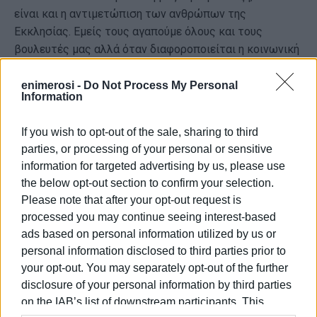
είναι και η αντιμετώπιση των ανθρώπων της
Εκκλησίας. Εμείς τους αγαπούμε όλους και τους
βουλευτές μας αλλά όταν διαφοροποιείται η κοινωνική
δομή του τόπου μας από κει και πέρα για μας είναι μια
απογοήτευση και μια θλίψη. Και δεν μπορώ γιατί η
enimerosi -
Do Not Process My Personal
Information
Ελλάδα βιάζεται τόσο γρήγορα να εισέλθει σε αυτό το
πλαίσιο. Δεν το έχουν κάνει όλες οι χώρες της
If you wish to opt-out of the sale, sharing to third
Ευρώπης. Εμείς σπεύδουμε. Λέμε ναι στην ΕΕ αλλά και
parties, or processing of your personal or sensitive
ναι στην πατρίδα μας και στις αρχές μας", τόνισε
information for targeted advertising by us, please use
μιλώντας στο Action24.
the below opt-out section to confirm your selection.
Please note that after your opt-out request is
Και πρόσθεσε:
processed you may continue seeing interest-based
"Προς Θεού. Δεν ζητούμε να νομοθετήσουμε εμείς, ούτε
ads based on personal information utilized by us or
παρεμβαίνουμε στο έργο της Πολιτείας. Απλώς
personal information disclosed to third parties prior to
ζητούμε τον σεβασμό της συναλληλίας. Δεν μπορώ εγώ
your opt-out. You may separately opt-out of the further
να πω στους πιστούς ότι υπάρχει η οικογένεια η φυσική
disclosure of your personal information by third parties
και η οικογένεια από εκτροπή. Καθημερινά βλέπουμε ότι
on the IAB’s list of downstream participants. This