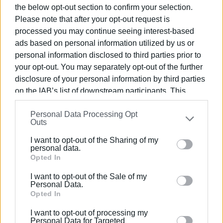
the below opt-out section to confirm your selection.
Περιφερειάρχη, τους Χωρικούς Αντιπεριφερειάρχες και
Please note that after your opt-out request is
την Έπαρχο Ιθάκης.
processed you may continue seeing interest-based
Στόχος της Περιφερειακής μας αρχής είναι η
ads based on personal information utilized by us or
θεμελίωση μιας νέας εποχής για τα Ιόνια νησιά και τους
personal information disclosed to third parties prior to
συμπολίτες μας, με βασικούς άξονες την ανάπτυξη, τον
your opt-out. You may separately opt-out of the further
εκσυγχρονισμό των υποδομών, την ανταγωνιστικότητα
disclosure of your personal information by third parties
σε όλους τους τομείς, την ανάδειξη της πολιτιστικής
on the IAB’s list of downstream participants. This
μας ταυτότητας που είναι μια περιφέρεια με ανθρώπινο
information may also be disclosed by us to third parties
Personal Data Processing Opt
on the
IAB’s List of Downstream Participants
that may
πρόσωπο.
Outs
further disclose it to other third parties.
Χτίζουμε μια διοικητική μηχανή, με δομικά στοιχεία τις
I want to opt-out of the Sharing of my
Please note that this website/app uses one or more
αρχές και τις αξίες που μας διέπουν, και που τη
personal data.
Google services and may gather and store information
Opted In
στελεχώνουν άνθρωποι αποφασισμένοι να φέρουν εις
including but not limited to your visit or usage
πέρας την αποστολή τους.
I want to opt-out of the Sale of my
behaviour. You may click to grant or deny consent to
Personal Data.
Θέλω να ευχαριστήσω τους συνεργάτες μου για την
Google and its third-party tags to use your data for
Opted In
προσφορά τους και την υποστήριξή τους, να ευχηθώ
below specified purposes in below Google consent
I want to opt-out of processing my
καλή επιτυχία στο δύσκολο έργο που αναλαμβάνουν και
section.
Personal Data for Targeted