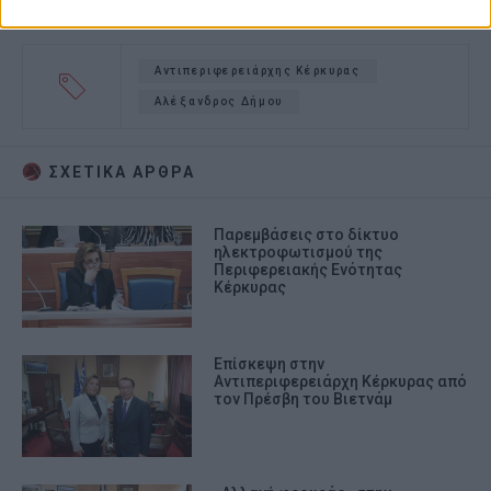
Αντιπεριφερειάρχης Κέρκυρας
Αλέξανδρος Δήμου
ΣΧΕΤΙΚA AΡΘΡΑ
Παρεμβάσεις στο δίκτυο
ηλεκτροφωτισμού της
Περιφερειακής Ενότητας
Κέρκυρας
Επίσκεψη στην
Αντιπεριφερειάρχη Κέρκυρας από
τον Πρέσβη του Βιετνάμ