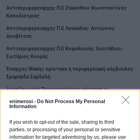
Αντιπεριφερειάρχης Π.Ε Ζακύνθου: Κωνσταντίνος
Καποδίστριας
Αντιπεριφερειάρχης Π.Ε Λευκάδας: Αντώνιος
Δουβίτσας
Αντιπεριφερειάρχης Π.Ε Κεφαλονιάς: Ευστάθιος-
Σωτήριος Κουρής
Έπαρχος Ιθάκης ορίστηκε η περιφερειακή σύμβουλος
Σμαράγδα Σαρδελή
Αναπληρωτής Περιφερειάρχης ορίστηκε ο
περιφερειακός σύμβουλος Χρήστος Άνθης
enimerosi -
Do Not Process My Personal
Information
Με την ευκαιρία της ανακοίνωσης, ο Περιφερειάρχης
Ιονίων Νήσων Γιάννης Τρεπεκλής έκανε την ακόλουθη
If you wish to opt-out of the sale, sharing to third
δήλωση:
parties, or processing of your personal or sensitive
information for targeted advertising by us, please use
«Όπως είχα δεσμευτεί όρισα σήμερα τον Αναπληρωτή