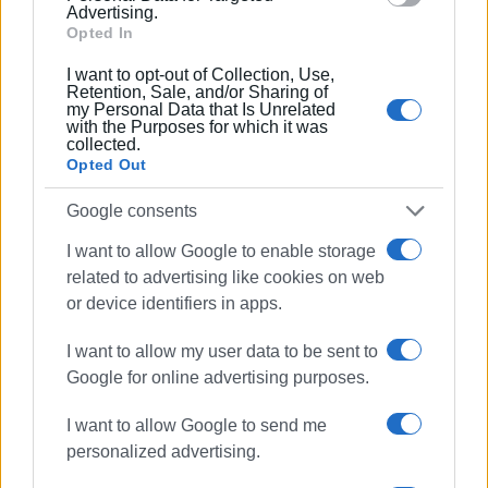
Advertising.
είμαι βέβαιος ότι το τελικό αποτέλεσμα θα τους
Opted In
δικαιώσει, γιατί διαθέτουν τη θέληση να εργαστούν για
την επιτυχία των στόχων μας.»
I want to opt-out of Collection, Use,
Retention, Sale, and/or Sharing of
my Personal Data that Is Unrelated
ΦΩΤΟ@ΕΝΗΜΕΡΩΣΗ
with the Purposes for which it was
collected.
Opted Out
Εμφανίσεις: 132
Google consents
I want to allow Google to enable storage
Ακολουθήστε το enimerosi στο
Facebook
related to advertising like cookies on web
or device identifiers in apps.
Συνδρομητές στο e-paper
I want to allow my user data to be sent to
Google for online advertising purposes.
I want to allow Google to send me
personalized advertising.