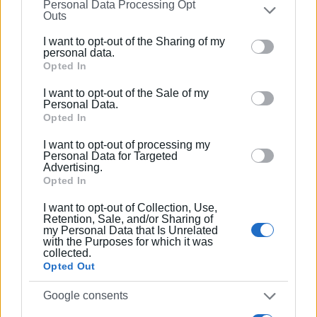
Personal Data Processing Opt
on the
IAB’s List of Downstream Participants
that may
Outs
Συνδρομητές στο e-paper
further disclose it to other third parties.
I want to opt-out of the Sharing of my
Please note that this website/app uses one or more
personal data.
Google services and may gather and store information
Opted In
including but not limited to your visit or usage
I want to opt-out of the Sale of my
behaviour. You may click to grant or deny consent to
Personal Data.
Google and its third-party tags to use your data for
Opted In
below specified purposes in below Google consent
I want to opt-out of processing my
section.
Personal Data for Targeted
Advertising.
Opted In
I want to opt-out of Collection, Use,
Retention, Sale, and/or Sharing of
my Personal Data that Is Unrelated
with the Purposes for which it was
collected.
Opted Out
Google consents