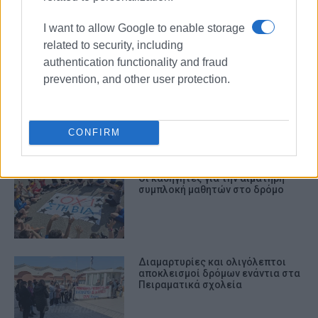
πολιτιστικές ομάδες
I want to allow Google to enable storage
related to security, including
ΣΧΕΤΙΚA AΡΘΡΑ
authentication functionality and fraud
prevention, and other user protection.
Το λαϊκό γλέντι της ΕΛΜΕ
Κέρκυρας στις 16/6
CONFIRM
Οι καθηγητές για την αιματηρή
συμπλοκή μαθητών στο δρόμο
Διαμαρτυρίες και ολιγόλεπτοι
αποκλεισμοί δρόμων ενάντια στα
Πειραματικά σχολεία