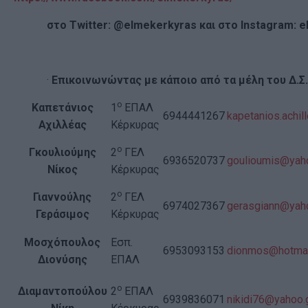
στο Twitter: @elmekerkyras και στο Instagram: 
·
Επικοινωνώντας με κάποιο από τα μέλη του Δ.Σ.
ο
Καπετάνιος
1
ΕΠΑΛ
6944441267
kapetanios.achi
Αχιλλέας
Κέρκυρας
ο
Γκουλιούμης
2
ΓΕΛ
6936520737
goulioumis@yah
Νίκος
Κέρκυρας
ο
Γιαννούλης
2
ΓΕΛ
6974027367
gerasgiann@yah
Γεράσιμος
Κέρκυρας
Μοσχόπουλος
Εσπ.
6953093153
dionmos@hotmai
Διονύσης
ΕΠΑΛ
ο
Διαμαντοπούλου
2
ΕΠΑΛ
6939836071
nikidi76@yahoo.