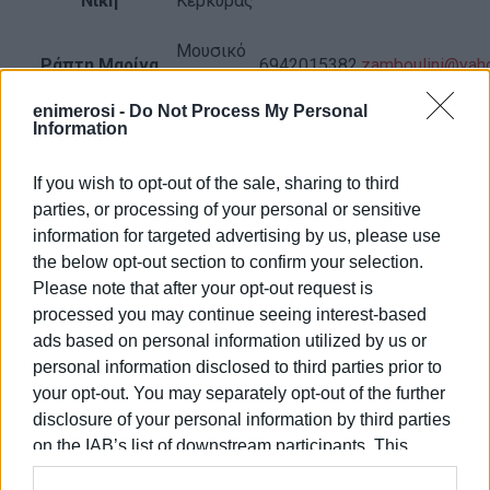
Νίκη
Κέρκυρας
Μουσικό
Ράπτη Μαρίνα
6942015382
zamboulini@yaho
Γυμνάσιο
enimerosi -
Do Not Process My Personal
4ο ΓΕΛ /
Information
Θύμης Σπύρος
6944447875
head_cf@hotmai
ΕΕΕΕΚ
If you wish to opt-out of the sale, sharing to third
parties, or processing of your personal or sensitive
Για να λειτουργήσουν όλες αυτές οι ομάδες θα πρέπει να υ
information for targeted advertising by us, please use
συμμετοχή των εκπαιδευτικών. Έτσι λοιπόν, σας καλούμε γ
the below opt-out section to confirm your selection.
φορά, να προσφέρετε τις ιδέες σας, τη δημιουργικότητά σα
Please note that after your opt-out request is
χρόνο σας, προκειμένου να εμπλουτίσουμε τις ομάδες αυτ
processed you may continue seeing interest-based
αγκαλιάσουν όσο το δυνατόν, περισσότερους συναδέλφους
ads based on personal information utilized by us or
personal information disclosed to third parties prior to
Εμφανίσεις: 68
your opt-out. You may separately opt-out of the further
disclosure of your personal information by third parties
Ακολουθήστε το enimerosi στο
Facebook
on the IAB’s list of downstream participants. This
information may also be disclosed by us to third parties