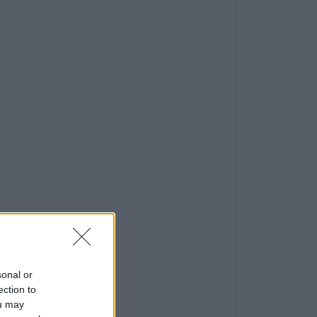
sonal or
ection to
ou may