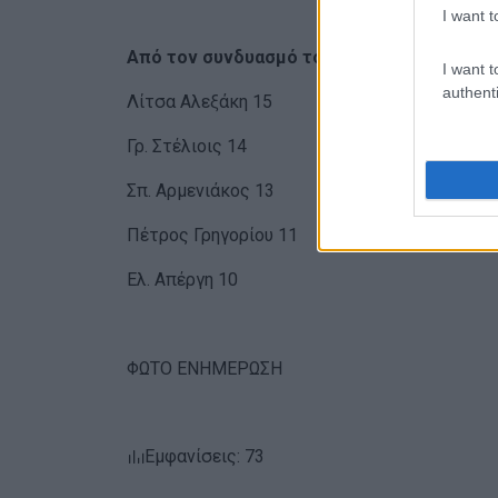
I want t
Από τον συνδυασμό του Γ. Ραιδεστινού:
I want t
authenti
Λίτσα Αλεξάκη 15
Γρ. Στέλιοις 14
Σπ. Αρμενιάκος 13
Πέτρος Γρηγορίου 11
Ελ. Απέργη 10
ΦΩΤΟ ΕΝΗΜΕΡΩΣΗ
Εμφανίσεις: 73