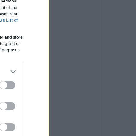
 personal
out of the
 downstream
B’s List of
er and store
to grant or
ed purposes