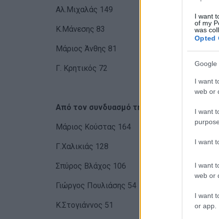
Αλ.Μιχαλάς 149
I want t
of my P
Κ.Μάνεσης 83
was col
Opted 
Μάριος Άνθης 81
Google 
Γ. Κρητικός 72
I want t
web or d
Από τον συνδυασμό της Μ. Δρυ:
I want t
purpose
Μάριος Κούστας 164
I want 
Γ.Χαλικιάς 128
I want t
Σπύρος Βλάχος 106
web or d
Γιώργος Πουλιάσης 54
I want t
Κ.Στογιάννος 51
or app.