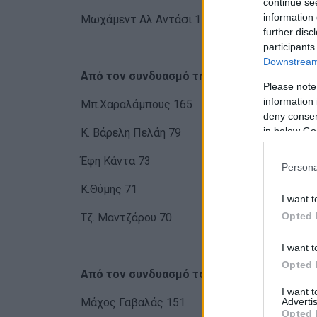
continue se
information 
Μωχάμεντ Αλ Αντάσι 112
further disc
participants
Downstream 
Από τον συνδυασμό της Αλ.Μπαλού:
Please note
information 
Μπ.Χαραλάμπους 165
deny consent
in below Go
Κ. Βάρελη Πελάη 79
Έφη Κάντα 73
Persona
Κ.Θύμης 71
I want t
Opted 
Τζ. Μαντζάρου 70
I want t
Opted 
Από τον συνδυασμό του Θ. Γαλιατσάτου:
I want 
Advertis
Μάχος Γαβαλάς 151
Opted 