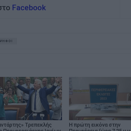
 στο
Facebook
ΨΗΦΟΙ
αντάρτης» Τρεπεκλής
Η πρώτη εικόνα στην
ς Περιφερειάρχης Ιονίων
Περιφέρεια (ώρα 7.25 μ.μ.