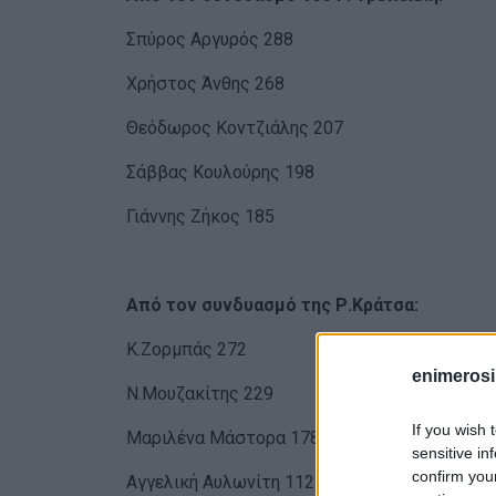
Σπύρος Αργυρός 288
Χρήστος Άνθης 268
Θεόδωρος Κοντζιάλης 207
Σάββας Κουλούρης 198
Γιάννης Ζήκος 185
Από τον συνδυασμό της Ρ.Κράτσα:
Κ.Ζορμπάς 272
enimerosi
Ν.Μουζακίτης 229
If you wish 
Μαριλένα Μάστορα 178
sensitive in
confirm you
Αγγελική Αυλωνίτη 112