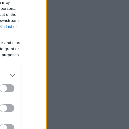
ou may
 personal
out of the
 downstream
B’s List of
er and store
to grant or
ed purposes