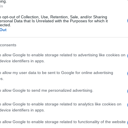
ing.
In
ή λύση.
o opt-out of Collection, Use, Retention, Sale, and/or Sharing
σερα ολόκληρα χρόνια, στην αύξηση των
ersonal Data that Is Unrelated with the Purposes for which it
lected.
τοφόρα συνεχίζουν να μαζεύουν το περιεχόμενο
Out
ητεύοντας ακόμη και αυτούς που επιμένουν να
consents
 του κοινού ή δημιουργίας ουσιαστικών κινήτρων
o allow Google to enable storage related to advertising like cookies on
γία «πράσινων σημείων ή γωνιών» όπως έχει συμβεί
evice identifiers in apps.
o allow my user data to be sent to Google for online advertising
ους δεκάδες συμβασιούχους συμπολίτες μας, χωρίς
s.
 ευαίσθητη υπηρεσία.
to allow Google to send me personalized advertising.
ατρέψει το πρόβλημα των σκουπιδιών σε προτέρημα
παράδειγμα για όλη τη χώρα από μια πόλη με
o allow Google to enable storage related to analytics like cookies on
evice identifiers in apps.
o allow Google to enable storage related to functionality of the website