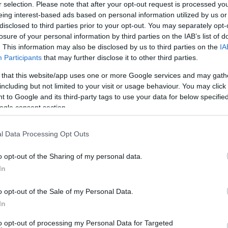
r selection. Please note that after your opt-out request is processed y
ΟΤΑ). Η διαχείριση των απορριμμάτων, που τόσο
eing interest-based ads based on personal information utilized by us or
disclosed to third parties prior to your opt-out. You may separately opt-
ας και Διαποντίων, εξακολουθεί να αποτελεί θηλιά
losure of your personal information by third parties on the IAB’s list of
. This information may also be disclosed by us to third parties on the
IA
Participants
that may further disclose it to other third parties.
Αλλάζουμε Ρότα», υπ. Δήμαρχος Τάκης Μεταλληνός,
ικτων απορριμμάτων εκτός νησιού έχει καταστεί
 that this website/app uses one or more Google services and may gath
ημοτικό κορβανά, με αποτέλεσμα να μην υπάρχουν
including but not limited to your visit or usage behaviour. You may click 
 to Google and its third-party tags to use your data for below specifi
είδους, ενίσχυση της υγείας, της παιδείας, των
ogle consent section.
της αναβάθμισης του Βίδο, του εκσυγχρονισμού
l Data Processing Opt Outs
ουπιδιών «στο εξωτερικό», θα πρέπει να
 σε ιδιώτες, τμημάτων του έργου που θα έπρεπε να
o opt-out of the Sharing of my personal data.
In
ς, κάτι που έχει τονιστεί επανειλημμένως από τα
o opt-out of the Sale of my Personal Data.
ικής αρχής έφθασε σε τέτοιο σημείο, ώστε η
In
μαζί της, να της αφαιρέσει τη διαχείριση της
to opt-out of processing my Personal Data for Targeted
ίου ολοκληρωμένης διαχείρισης των απορριμμάτων,