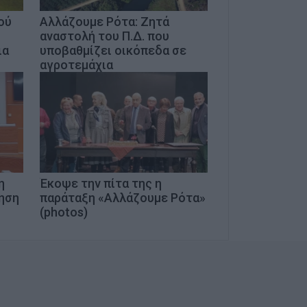
ού
Αλλάζουμε Ρότα: Ζητά
αναστολή του Π.Δ. που
ρια
υποβαθμίζει οικόπεδα σε
αγροτεμάχια
η
Έκοψε την πίτα της η
ηση
παράταξη «Αλλάζουμε Ρότα»
(photos)