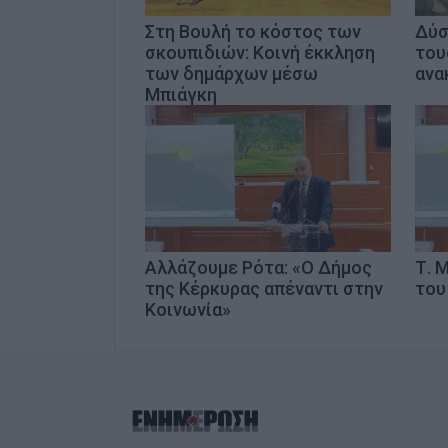
Στη Βουλή το κόστος των
Δύσ
σκουπιδιών: Κοινή έκκληση
του
των δημάρχων μέσω
ανα
Μπιάγκη
Αλλάζουμε Ρότα: «Ο Δήμος
Τ. 
της Κέρκυρας απέναντι στην
του
Κοινωνία»