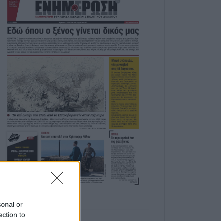
sonal or
ection to