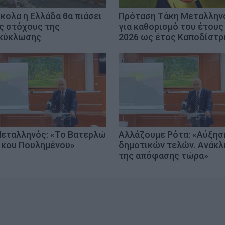
κολα η Ελλάδα θα πιάσει
Πρόταση Τάκη Μεταλλην
ς στόχους της
για καθορισμό του έτους
κύκλωσης
2026 ως έτος Καποδίστ
Μεταλληνός: «Το Βατερλώ
Αλλάζουμε Ρότα: «Αύξησ
 κου Πουλημένου»
δημοτικών τελών. Ανάκλ
της απόφασης τώρα»