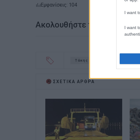
Εμφανίσεις: 104
I want t
Ακολουθήστε το enimerosi
I want t
authenti
Τάκης Μεταλληνός
ΑΛΛΑΖ
ΣΧΕΤΙΚA AΡΘΡΑ