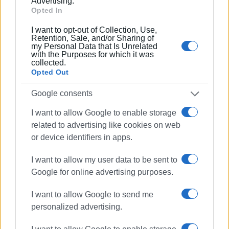
Advertising.
Opted In
Η αποτυχία συγκρότησης ψηφοδελτίου λόγω των
ανυπέρβλητων εμποδίων που εμπεριέχει ο εκλογικός
I want to opt-out of Collection, Use,
Retention, Sale, and/or Sharing of
νόμος Βορίδη, στέρησε την δυνατότητα συμμετοχής
my Personal Data that Is Unrelated
ης
της ΕΚΚΙΝΗΣΗΣ στην εκλογική αναμέτρηση της 8
with the Purposes for which it was
collected.
Οκτωβρίου.
Opted Out
Η Παράταξη θα ολοκληρώσει την δημοτική θητεία
Google consents
κλείνοντας τον κύκλο της στις 31/12/2023. Καλούμε
τους δημότες στις επικείμενες δημοτικές εκλογές να
I want to allow Google to enable storage
related to advertising like cookies on web
στηρίξουν αριστερά ψηφοδέλτια προκειμένου να
or device identifiers in apps.
ανακοπεί η νεοφιλελεύθερη επέλαση που επιχειρείται
στον Δήμο μας τα τελευταία χρόνια.
I want to allow my user data to be sent to
ΦΩΤΟ@ΕΝΗΜΕΡΩΣΗ/ΑΡΧΕΙΟΥ
Google for online advertising purposes.
Εμφανίσεις: 85
I want to allow Google to send me
personalized advertising.
Ακολουθήστε το enimerosi στο
Facebook