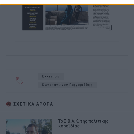
Εκκίνηση
Κωνσταντίνος Γρηγοριάδης
ΣΧΕΤΙΚA AΡΘΡΑ
Το Σ.Β.Α.Κ. της πολιτικής
κοροϊδίας