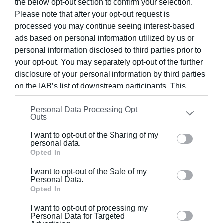
the below opt-out section to confirm your selection.
διείσδυσης εργολαβικών συμφερόντων σε αυτήν. Για
Please note that after your opt-out request is
την υγεία πήραμε ξεκάθαρη θέση στήριξης του Γενικού
processed you may continue seeing interest-based
Νοσοκομείου Κέρκυρας με το απαιτούμενο προσωπικό
ads based on personal information utilized by us or
και συμβάλαμε καθοριστικά στην συγκέντρωση
personal information disclosed to third parties prior to
διαμαρτυρίας τον περασμένο Ιανουάριο για την
your opt-out. You may separately opt-out of the further
υπεράσπιση της Δημόσιας Υγείας.
disclosure of your personal information by third parties
on the IAB’s list of downstream participants. This
Συμμετείχαμε σε όλους τους κοινωνικούς αγώνες που
information may also be disclosed by us to third parties
ξέσπασαν στην Κέρκυρα την περίοδο 2019-2023,
Personal Data Processing Opt
on the
IAB’s List of Downstream Participants
that may
Outs
συμβάλλοντας κι εμείς με τις δικές μας δυνάμεις.
further disclose it to other third parties.
Τέλος χρησιμοποιήσαμε ως μοντέλο πολιτικής
I want to opt-out of the Sharing of my
Please note that this website/app uses one or more
personal data.
λειτουργίας το «παραταξιοκεντρικό» σε αντίθεση με το
Google services and may gather and store information
Opted In
«προσωποκεντρικό» κορωνίδα του οποίου ήταν το
including but not limited to your visit or usage
σύστημα πολιτικής εναλλαγής (εναλλαγή ανά 12 μήνες
I want to opt-out of the Sale of my
behaviour. You may click to grant or deny consent to
Personal Data.
– 4 Δημοτικοί Σύμβουλοι στην παρούσα Δημοτική
Google and its third-party tags to use your data for
Opted In
θητεία) που εφαρμόστηκε με απόλυτη επιτυχία για
below specified purposes in below Google consent
πρώτη φορά όχι μόνο στην Κέρκυρα αλλά σε ολόκληρο
I want to opt-out of processing my
section.
Personal Data for Targeted
το Ιόνιο.