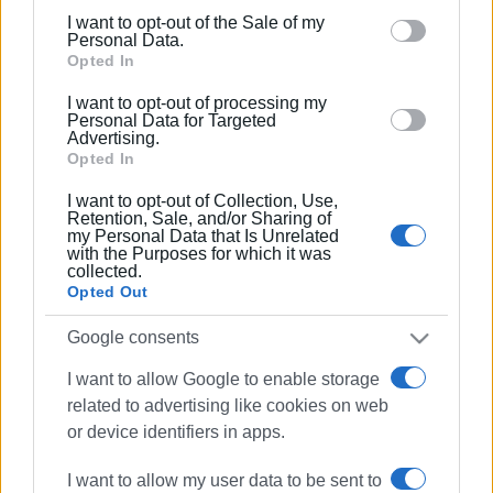
including but not limited to your visit or usage
I want to opt-out of the Sale of my
behaviour. You may click to grant or deny consent to
Personal Data.
Google and its third-party tags to use your data for
Opted In
below specified purposes in below Google consent
I want to opt-out of processing my
section.
Personal Data for Targeted
Advertising.
Opted In
I want to opt-out of Collection, Use,
Retention, Sale, and/or Sharing of
my Personal Data that Is Unrelated
with the Purposes for which it was
collected.
Opted Out
Google consents
I want to allow Google to enable storage
related to advertising like cookies on web
Αυτόφωρα
ωράριο μουσικής
or device identifiers in apps.
I want to allow my user data to be sent to
ΣΧΕΤΙΚA AΡΘΡΑ