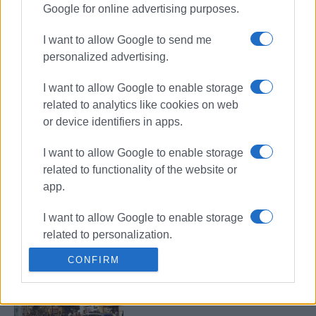
Google for online advertising purposes.
Παράταση υπό προϋποθέσεις
I want to allow Google to send me
personalized advertising.
I want to allow Google to enable storage
related to analytics like cookies on web
Η ηχορύπανση στο επίκεντρο
or device identifiers in apps.
συνάντησης του Δημάρχου με τον
Αστυνομικό Διευθυντή
I want to allow Google to enable storage
related to functionality of the website or
app.
Ο Σύλλογος San Giacomo για το
ωράριο μουσικής
I want to allow Google to enable storage
related to personalization.
CONFIRM
I want to allow Google to enable storage
related to security, including
Ξεσηκωμός των
καταστηματαρχών για τη μουσική
authentication functionality and fraud