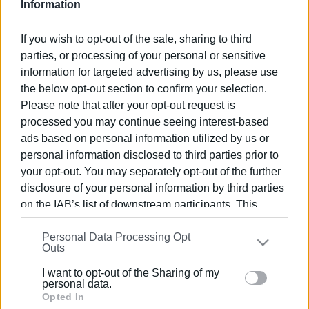
Information
αρμόδιες Εισαγγελικές Αρχές.
Εμφανίσεις: 81
If you wish to opt-out of the sale, sharing to third
parties, or processing of your personal or sensitive
information for targeted advertising by us, please use
Ακολουθήστε το enimerosi στο
Facebook
the below opt-out section to confirm your selection.
Please note that after your opt-out request is
processed you may continue seeing interest-based
Συνδρομητές στο e-paper
ads based on personal information utilized by us or
personal information disclosed to third parties prior to
your opt-out. You may separately opt-out of the further
disclosure of your personal information by third parties
on the IAB’s list of downstream participants. This
information may also be disclosed by us to third parties
Personal Data Processing Opt
on the
IAB’s List of Downstream Participants
that may
Outs
further disclose it to other third parties.
I want to opt-out of the Sharing of my
Please note that this website/app uses one or more
personal data.
Google services and may gather and store information
Opted In