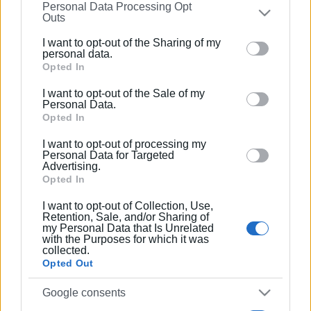
Personal Data Processing Opt
on the
IAB’s List of Downstream Participants
that may
Outs
Συνδρομητές στο e-paper
further disclose it to other third parties.
I want to opt-out of the Sharing of my
Please note that this website/app uses one or more
personal data.
Google services and may gather and store information
Opted In
including but not limited to your visit or usage
I want to opt-out of the Sale of my
behaviour. You may click to grant or deny consent to
Personal Data.
Google and its third-party tags to use your data for
Opted In
below specified purposes in below Google consent
I want to opt-out of processing my
section.
Personal Data for Targeted
Advertising.
Opted In
I want to opt-out of Collection, Use,
Retention, Sale, and/or Sharing of
my Personal Data that Is Unrelated
with the Purposes for which it was
collected.
Opted Out
Google consents