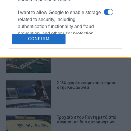
I want to allow Google to enable storage
ΙΧ συγκρούστηκε με σταματημένο
απορριμματοφόρο
related to security, including
authentication functionality and fraud
prevention, and other user protection.
CONFIRM
Σύγκρουση σκαφών στην περιοχή
του ΝΑΟΚ
Σύλληψη διωκόμενου ατόμου
στην Κεφαλονιά
Τροχαίο στου Ποντή μετά από
σύγκρουση δυο αυτοκινήτων