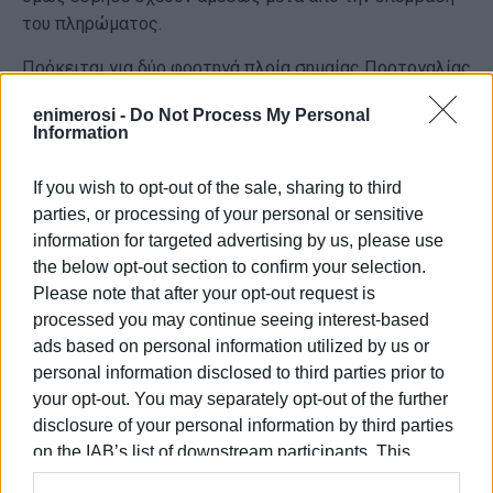
του πληρώματος.
Πρόκειται για δύο φορτηγά πλοία σημαίας Πορτογαλίας
(Libertas H) με 11 άτομα πλήρωμα και σημαίας Μάλτας
enimerosi -
Do Not Process My Personal
(Sea Leader) με 12 άτομα πλήρωμα.
Information
Από τη σύγκρουση δεν υπήρξε κάποιος τραυματισμός
If you wish to opt-out of the sale, sharing to third
ατόμου ωστόσο τα πλοία έχουν υποστεί ζημιές.
parties, or processing of your personal or sensitive
Στην περιοχή έσπευσαν άμεσα σκάφη του Λιμενικού και
information for targeted advertising by us, please use
της Πυροσβεστικής για να συνδράμουν στην
the below opt-out section to confirm your selection.
επιχείρηση.
Please note that after your opt-out request is
processed you may continue seeing interest-based
ΦΩΤΟ: inkefalonia.gr
ads based on personal information utilized by us or
personal information disclosed to third parties prior to
Εμφανίσεις: 106
your opt-out. You may separately opt-out of the further
disclosure of your personal information by third parties
Ακολουθήστε το enimerosi στο
Facebook
on the IAB’s list of downstream participants. This
information may also be disclosed by us to third parties