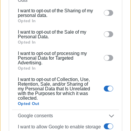
Outs
οργάνωση, παρακ9ολούθηση, συντονισμό και έλεγχο
further disclose it to other third parties.
της λειτουργίας του Τμήματος Συνεργείου
I want to opt-out of the Sharing of my
Please note that this website/app uses one or more
personal data.
Καθημερινότητας, στα όρια της Δ.Ε. Κερκυραίων.
Google services and may gather and store information
Opted In
δ) Την άσκηση κάθε άλλης αρμοδιότητας που αφορά
including but not limited to your visit or usage
στην παραπάνω ΔΕ και που μπορεί να του μεταβιβάσει
I want to opt-out of the Sale of my
behaviour. You may click to grant or deny consent to
Personal Data.
με νεότερη απόφασή της η Δήμαρχος.
Google and its third-party tags to use your data for
Opted In
below specified purposes in below Google consent
Επιπλέον παραμένει υπεύθυνος για τις νησίδες Βίδο και
I want to opt-out of processing my
section.
Personal Data for Targeted
Λαζαρέτο του Δήμου μας και για την κατάρτιση του
Advertising.
Μητρώου Εθελοντών σε συνεργασία με τους αρμόδιους
Opted In
Αντιδημάρχους.
I want to opt-out of Collection, Use,
Retention, Sale, and/or Sharing of
Εξουσιοδοτείται για την υπογραφή
αντί της Δημάρχου
my Personal Data that Is Unrelated
with the Purposes for which it was
εισηγήσεων, βεβαιώσεων και λοιπών εγγράφων που
collected.
απορρέουν από την άσκηση των αρμοδιοτήτων του.
Opted Out
Κατά τα λοιπά, ισχύει η αρίθμ. πρωτ.
Google consents
37555/30.09.2022 (ΑΔΑ: 698746MG2A-67Y) απόφασή
I want to allow Google to enable storage
μας.