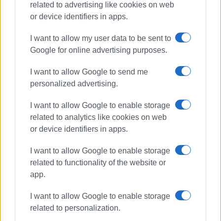
related to advertising like cookies on web
or device identifiers in apps.
Η παρούσα να δημοσιευτεί μια φορά σε μια
ημερήσια εφημερίδα του νομού ή σε μια εβδομαδιαία
I want to allow my user data to be sent to
της πρωτεύουσας του Νομού και να αναρτηθεί
Google for online advertising purposes.
ηλεκτρονικά στην ιστοσελίδα του Δήμου Κεντρικής
Κέρκυρας και Διαποντίων Νήσων) και στον πίνακα
I want to allow Google to send me
ανακοινώσεων του δημοτικού καταστήματος
personalized advertising.
Α
(Μαράσλειο Μέγαρο, Λεωφόρος Αλεξάνδρας 6
, 49100,
Κέρκυρας).
I want to allow Google to enable storage
related to analytics like cookies on web
Η Δήμαρχος
or device identifiers in apps.
Κεντρικής Κέρκυρας και Διαποντίων Νήσων
I want to allow Google to enable storage
Μερόπη Σπυριδούλα Υδραίου
related to functionality of the website or
Εμφανίσεις: 112
app.
I want to allow Google to enable storage
Ακολουθήστε το enimerosi στο
Facebook
related to personalization.