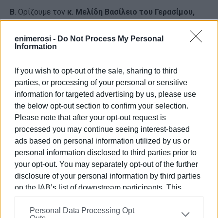
Β
. Ορίζουμε τον
κ. Μελίδη Βασίλειο του Γερασίμου,
κατά τόπον Αντιδήμαρχο για την πόλη της Κέρκυρας
και των περιαστικών περιοχών, άμισθο,
με θητεία
enimerosi -
Do Not Process My Personal
Information
από 30/05/2022 έως και 31/12/2023
και του
αναθέτουμε τις κάτωθι αρμοδιότητες:
α) Την παρακολούθηση της εξέλιξης των έργων και των
If you wish to opt-out of the sale, sharing to third
εργασιών που εκτελούνται στη Δημοτική Ενότητα
parties, or processing of your personal or sensitive
Κερκυραίων - Πόλη της Κέρκυρας και περιαστικές
information for targeted advertising by us, please use
περιοχές - και την επίλυση των αντίστοιχων
the below opt-out section to confirm your selection.
προβλημάτων σε συνεργασία με το Συμβούλιο της
Please note that after your opt-out request is
Κοινότητας Κερκυραίων.
processed you may continue seeing interest-based
β) Την συνεργασία με τους Αντιδημάρχους, Προέδρους,
ads based on personal information utilized by us or
και μέλη των Τοπικών Κοινοτήτων, για την επίλυση των
personal information disclosed to third parties prior to
προβλημάτων καθημερινότητας των πολιτών της
your opt-out. You may separately opt-out of the further
Δημοτικής Ενότητας Κερκυραίων.
disclosure of your personal information by third parties
γ) Την συνεπικουρία στο έργο του, του καθ’ ύλην
on the IAB’s list of downstream participants. This
Αντιδημάρχου Ποιότητας Ζωής, Καθημερινότητας και
information may also be disclosed by us to third parties
Πολιτικής Προστασίας σε θέματα που αφορούν την
Personal Data Processing Opt
on the
IAB’s List of Downstream Participants
that may