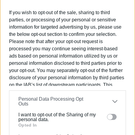
Ακολουθήστε το enimerosi στο
Facebook
If you wish to opt-out of the sale, sharing to third
parties, or processing of your personal or sensitive
information for targeted advertising by us, please use
Συνδρομητές στο e-paper
the below opt-out section to confirm your selection.
Please note that after your opt-out request is
processed you may continue seeing interest-based
ads based on personal information utilized by us or
personal information disclosed to third parties prior to
your opt-out. You may separately opt-out of the further
disclosure of your personal information by third parties
on the IAB’s list of downstream participants. This
information may also be disclosed by us to third parties
Personal Data Processing Opt
on the
IAB’s List of Downstream Participants
that may
Outs
further disclose it to other third parties.
I want to opt-out of the Sharing of my
Please note that this website/app uses one or more
personal data.
Google services and may gather and store information
Opted In
including but not limited to your visit or usage