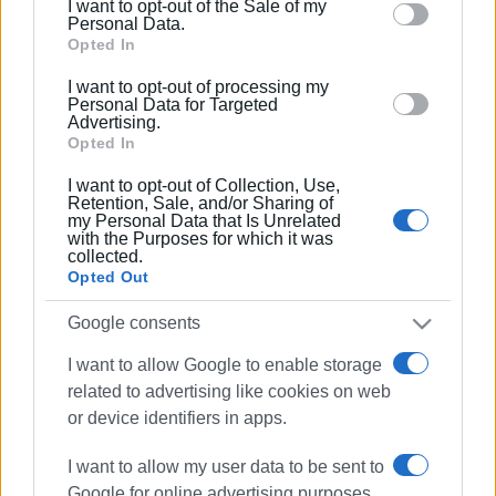
I want to opt-out of the Sale of my
behaviour. You may click to grant or deny consent to
Personal Data.
Google and its third-party tags to use your data for
Opted In
below specified purposes in below Google consent
I want to opt-out of processing my
section.
Personal Data for Targeted
Advertising.
Opted In
I want to opt-out of Collection, Use,
Retention, Sale, and/or Sharing of
my Personal Data that Is Unrelated
with the Purposes for which it was
collected.
Opted Out
Google consents
ΤΡΟΧΑΙΟ
ΠΛΑΤΥΤΕΡΑ
I want to allow Google to enable storage
ΗΛΕΚΤΡΙΚΟ ΜΗΧΑΝΑΚΙ
ΑΥΤΟΚΙΝΗΤΟ
related to advertising like cookies on web
or device identifiers in apps.
ΣΧΕΤΙΚA AΡΘΡΑ
I want to allow my user data to be sent to
Google for online advertising purposes.