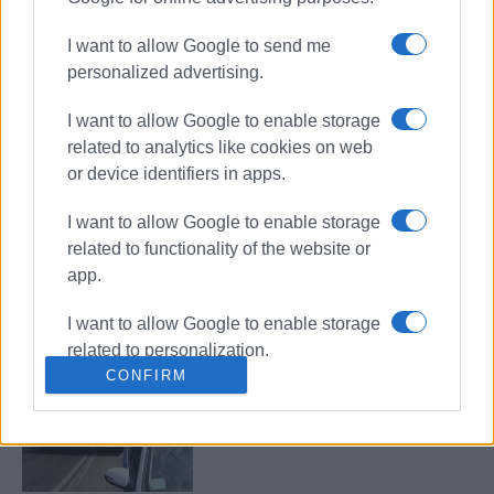
Τροχαίο ατύχημα με τραυματισμό
στον κόμβο του Γερμανικού
I want to allow Google to send me
personalized advertising.
I want to allow Google to enable storage
Τροχαίο ατύχημα με υλικές ζημιές
related to analytics like cookies on web
στον περιφερειακό Λευκίμμης –
or device identifiers in apps.
Κάβου
I want to allow Google to enable storage
related to functionality of the website or
Σοβαρό ατύχημα στο Τρίκλινο:
app.
Λεωφορείο προσέκρουσε σε
σταθμευμένα ΙΧ (video)
I want to allow Google to enable storage
related to personalization.
CONFIRM
I want to allow Google to enable storage
Σοβαρό τροχαίο στο Τρίκλινο –
Στο νοσοκομείο οδηγός μηχανής
related to security, including
μετά από σύγκρουση με ΙΧ
authentication functionality and fraud
prevention, and other user protection.