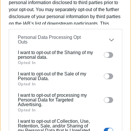
Κοινωνικό Ταμείο) μέσω του Επιχειρησιακού
personal information disclosed to third parties prior to
Προγράμματος «Ιόνια Νησιά 2014-2020».
your opt-out. You may separately opt-out of the further
disclosure of your personal information by third parties
on the IAB’s list of downstream participants. This
Ο Αντιδήμαρχος Κοινωνικής Πολιτικής
information may also be disclosed by us to third parties
Πρόνοιας & Κοινωνικού Έργου
Personal Data Processing Opt
on the
IAB’s List of Downstream Participants
that may
Outs
Ανδρέας Σκούπουρας
further disclose it to other third parties.
I want to opt-out of the Sharing of my
Please note that this website/app uses one or more
personal data.
Google services and may gather and store information
Opted In
Εμφανίσεις: 105
including but not limited to your visit or usage
I want to opt-out of the Sale of my
behaviour. You may click to grant or deny consent to
Personal Data.
Ακολουθήστε το enimerosi στο
Facebook
Google and its third-party tags to use your data for
Opted In
below specified purposes in below Google consent
I want to opt-out of processing my
section.
Personal Data for Targeted
Συνδρομητές στο e-paper
Advertising.
Opted In
I want to opt-out of Collection, Use,
Retention, Sale, and/or Sharing of
my Personal Data that Is Unrelated