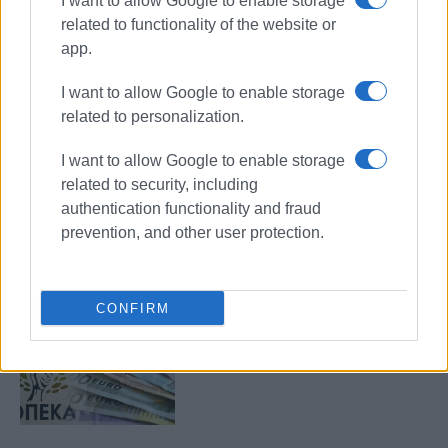
I want to allow Google to enable storage
related to functionality of the website or
app.
I want to allow Google to enable storage
επιδόματα
πληρωμή
related to personalization.
I want to allow Google to enable storage
ΣΧΕΤΙΚA AΡΘΡΑ
related to security, including
authentication functionality and fraud
Κινητοποιήσεις του Συνδικάτου
prevention, and other user protection.
Ξενοδοχοϋπαλλήλων Κέρκυρας
CONFIRM
Την Παρασκευή 29 Αυγούστου η
καταβολή των επιδομάτων