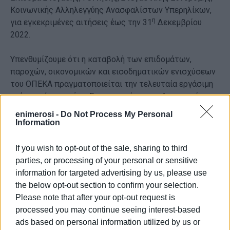
Κοινωνικής Αλληλεγγύης Ανασφαλίστων Υπερηλίκων,
η
για εγκεκριμένες αιτήσεις έως την 31
Δεκεμβρίου
2022.
Υπενθυμίζουμε ότι η καταβολή των επιδομάτων,
παροχών, οικονομικών και εισοδηματικών ενισχύσεων
του ΟΠΕΚΑ πραγματοποιείται την τελευταία εργάσιμη
ημέρα εκάστου μήνα. Για περισσότερες πληροφορίες
μπορείτε να απευθύνεστε στα γραφεία του Δήμου μας:
enimerosi -
Do Not Process My Personal
Κέντρο Κοινότητας Δήμου Κεντρικής Κέρκυρας &
Information
Διαποντίων Νήσων
Στ.Δεσύλλα 6, Τηλ.2661045923
If you wish to opt-out of the sale, sharing to third
Παράρτημα Ρομά
parties, or processing of your personal or sensitive
Λιβάδι Ρόπα, Δ.Ε.Παρελίων, Τηλ.2661094347
information for targeted advertising by us, please use
the below opt-out section to confirm your selection.
Το έργο «Κέντρο Κοινότητας Δήμου Κεντρικής
Please note that after your opt-out request is
Κέρκυρας & Διαποντίων Νήσων» συγχρηματοδοτείται
processed you may continue seeing interest-based
από την Ελλάδα και την Ευρωπαϊκή Ένωση (Ευρωπαϊκό
ads based on personal information utilized by us or