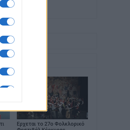
τι
Ερχεται το 27ο Φολκλορικό
Φεστιβάλ Κέρκυρας