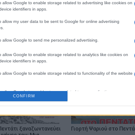
 στο
Facebook
o allow Google to enable storage related to advertising like cookies on
evice identifiers in apps.
o allow my user data to be sent to Google for online advertising
s.
to allow Google to send me personalized advertising.
δώρα
South Corfu Choir Elizabeth Vlassi
o allow Google to enable storage related to analytics like cookies on
evice identifiers in apps.
o allow Google to enable storage related to functionality of the website
o allow Google to enable storage related to personalization.
CONFIRM
o allow Google to enable storage related to security, including
cation functionality and fraud prevention, and other user protection.
Πεντάτι ξαναζωντανεύει
Γιορτή Ψαριού στο Πεντά
 μνήμες του: Μια