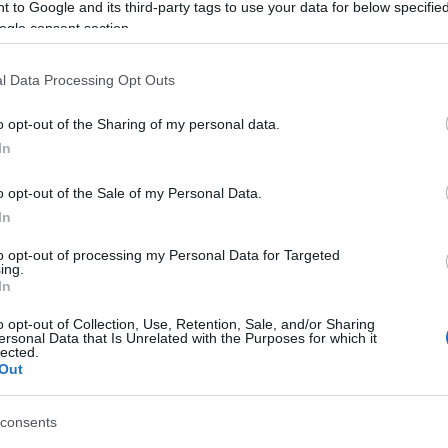
νιάτικη εκδήλωση. Αμέσως μετά η χορωδία
 to Google and its third-party tags to use your data for below specifi
ogle consent section.
νου.
ν υπέροχη δασκάλα Αγγελική Ζωχιού θα είναι και
l Data Processing Opt Outs
abeth Vlassi.
o opt-out of the Sharing of my personal data.
 που θα μας ξεσηκώσει με το ρεπερτόριο του!
In
 παιδάκια γιατί ο σάκος του είναι γεμάτος με δώρα.
o opt-out of the Sale of my Personal Data.
In
to opt-out of processing my Personal Data for Targeted
ing.
In
εις Ενημέρωση από το 1990 σε θέσεις υψηλής
στις δημόσιες σχέσεις, το ελεύθερο και το
o opt-out of Collection, Use, Retention, Sale, and/or Sharing
ersonal Data that Is Unrelated with the Purposes for which it
ζ.
lected.
Out
consents