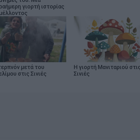
ραήμερη γιορτή ιστορίας
 μέλλοντος
τερπνόν μετά του
Η γιορτή Μανιταριού στι
λίμου στις Σινιές
Σινιές