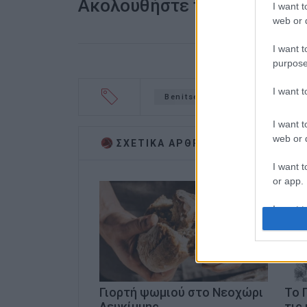
Ακολουθήστε το enimerosi
I want t
web or d
I want t
purpose
I want 
Benitses Marina
Γιορτή
I want t
web or d
ΣΧΕΤΙΚA AΡΘΡΑ
I want t
or app.
I want t
I want t
authenti
Γιορτή ψωμιού στο Νεοχώρι
Το 
Λευκίμμης
τις