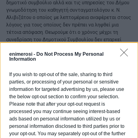
δημοτικό συμβούλιο αλλά και τις υπηρεσίες του Δήμου
γνωμοδότηση του καθηγητή συνταγματολόγου κ. Ν.
Αλιβιζάτου ο οποίος με λεπτομέρεια αναφέρεται στους
λόγους για τους οποίους δεν πρέπει να ληφθεί μια
τέτοια απόφαση. Θεωρούμε ότι ο χρόνος μέχρι τη
συνεδρίαση του Δημοτικού Συμβουλίου δεν επαρκεί
ώστε οι υπηρεσίες του Δήμου να μελετήσουν την
enimerosi -
Do Not Process My Personal
γνωμοδότηση αυτή και να δώσουν μια εισήγηση προς το
Information
δημοτικό συμβούλιο ούτε τα μέλη του δημοτικού
συμβουλίου να την μελετήσουν εμπεριστατωμένα ώστε
If you wish to opt-out of the sale, sharing to third
να διαμορφώσουν άποψη.
parties, or processing of your personal or sensitive
information for targeted advertising by us, please use
3. Η εισήγηση βάση της οποίας εισάγεται το θέμα στο
the below opt-out section to confirm your selection.
Δημοτικό Συμβούλιο προέρχεται από την Επιτροπή
Please note that after your opt-out request is
Ποιότητας Ζωής, μία επιτροπή η σύνθεση της οποίας
processed you may continue seeing interest-based
έχει κριθεί παράνομη από το ΣΤΕ
ads based on personal information utilized by us or
personal information disclosed to third parties prior to
4. Όποια απόφαση και να ληφθεί από το Δημοτικό
your opt-out. You may separately opt-out of the further
Συμβούλιο δεν θα έχει αποτέλεσμα στην λειτουργία