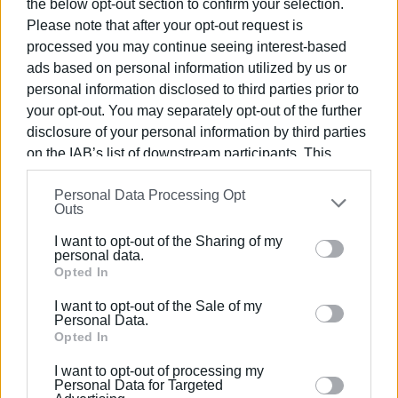
the below opt-out section to confirm your selection.
του Ιονίου Πανεπιστημίου Μίρκα Παλιούρα.
Please note that after your opt-out request is
processed you may continue seeing interest-based
Δείτε εδώ περισσότερες φωτογραφίες
ads based on personal information utilized by us or
personal information disclosed to third parties prior to
Την κυβέρνηση εκπροσώπησε η αναπληρώτρια
your opt-out. You may separately opt-out of the further
Υπουργός Υγείας Μίνα Γκάγκα, η οποία βρίσκεται από
disclosure of your personal information by third parties
χθες στην Κέρκυρα, όπου και είχε επαφές με γιατρούς,
on the IAB’s list of downstream participants. This
εργαζόμενους και Διοικηση στο Νοσοκομείο για τα
information may also be disclosed by us to third parties
προβλήματα που υπάρχουν.
Personal Data Processing Opt
on the
IAB’s List of Downstream Participants
that may
Στην Περιφέρεια Ιονίων Νήσων έγινε υπό την
Outs
further disclose it to other third parties.
Περιφερειάρχη Ρόδη Κράτσα ευρεία σύσκεψη με όλους
I want to opt-out of the Sharing of my
τους φορείς του νησιού.
Please note that this website/app uses one or more
personal data.
Google services and may gather and store information
Opted In
Το απόγευμα συνάντησε τον Μητροπολίτη, τη Δήμαρχο
including but not limited to your visit or usage
I want to opt-out of the Sale of my
Κεντρικής Κέρκυρας ενώ αργότερα είχε σύσκεψη με
behaviour. You may click to grant or deny consent to
Personal Data.
την τοπική οργάνωση της ΝΔ (ΔΕΕΠ).
Google and its third-party tags to use your data for
Opted In
below specified purposes in below Google consent
Εμφανίσεις: 120
I want to opt-out of processing my
section.
Personal Data for Targeted