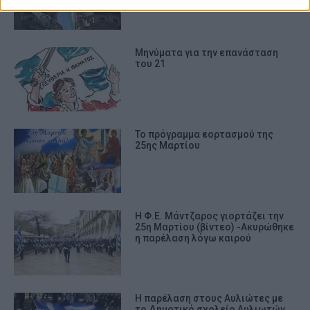
Μηνύματα για την επανάσταση
του 21
Το πρόγραμμα εορτασμού της
25ης Μαρτίου
Η Φ.Ε. Μάντζαρος γιορτάζει την
25η Μαρτίου (βίντεο) -Ακυρώθηκε
η παρέλαση λόγω καιρού
Η παρέλαση στους Αυλιώτες με
το Δημοτικό σχολείο Αυλιωτών