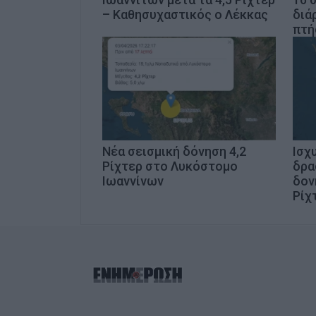
– Καθησυχαστικός ο Λέκκας
διά
πτή
Νέα σεισμική δόνηση 4,2
Ισχ
Ρίχτερ στο Λυκόστομο
δρα
Ιωαννίνων
δον
Ρίχ