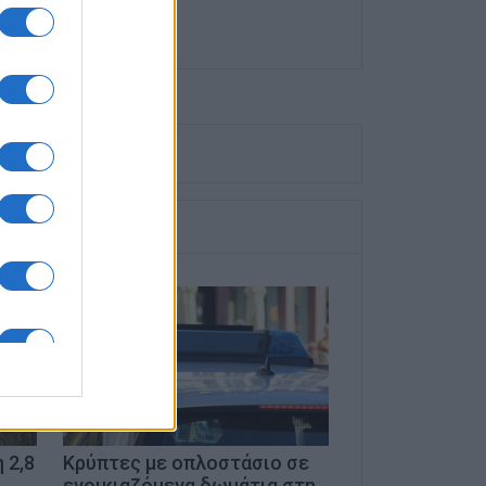
 2,8
Κρύπτες με οπλοστάσιο σε
ενοικιαζόμενα δωμάτια στη