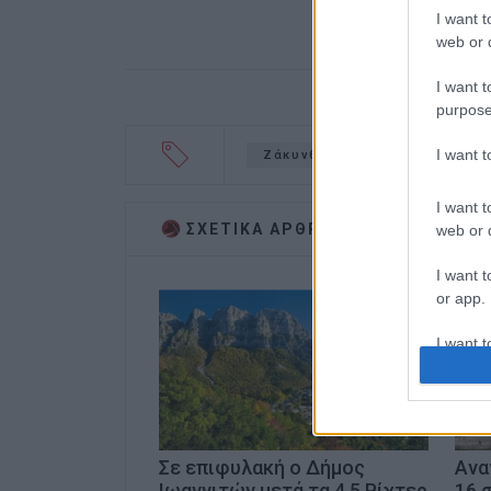
I want t
web or d
I want t
purpose
I want 
Ζάκυνθος
σεισμός
Ν
I want t
ΣΧΕΤΙΚA AΡΘΡΑ
web or d
I want t
or app.
I want t
I want t
authenti
Σε επιφυλακή ο Δήμος
Ανα
Ιωαννιτών μετά τα 4,5 Ρίχτερ
16 