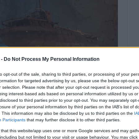
 -
Do Not Process My Personal Information
to opt-out of the sale, sharing to third parties, or processing of your per
formation for targeted advertising by us, please use the below opt-out s
r selection. Please note that after your opt-out request is processed y
eing interest-based ads based on personal information utilized by us or
disclosed to third parties prior to your opt-out. You may separately opt-
ην αποβίβαση επισκεπτών στην
losure of your personal information by third parties on the IAB’s list of
η των τουριστών στην περιοχή
. This information may also be disclosed by us to third parties on the
IA
Participants
that may further disclose it to other third parties.
περιοχή του γνωστού Ναυαγίου στη Ζάκυνθο,
 that this website/app uses one or more Google services and may gath
ς κλίμακας Ρίχτερ, που σημειώθηκε στο θαλάσσιο
including but not limited to your visit or usage behaviour. You may click 