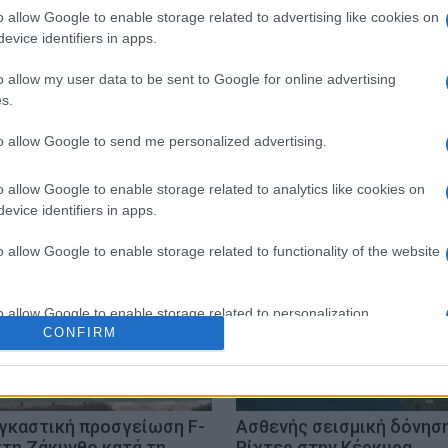
o allow Google to enable storage related to advertising like cookies on
evice identifiers in apps.
o allow my user data to be sent to Google for online advertising
s.
to allow Google to send me personalized advertising.
αυάγιο
o allow Google to enable storage related to analytics like cookies on
evice identifiers in apps.
o allow Google to enable storage related to functionality of the website
o allow Google to enable storage related to personalization.
CONFIRM
o allow Google to enable storage related to security, including
cation functionality and fraud prevention, and other user protection.
γκαστική προσγείωση F-
Ασθενής σεισμική δόνηση
στη Ζάκυνθο κατά τη
Ρίχτερ στην Κέρκυρα