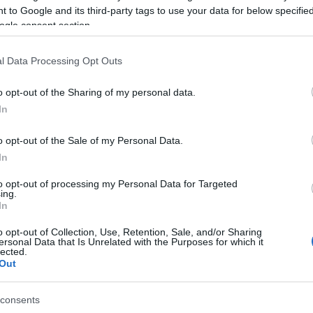
 to Google and its third-party tags to use your data for below specifi
ogle consent section.
τια βράχων, από το βουνό, στο κόλπο του Ναυαγίου
 υποστούν ζημιές παραπλέοντα σκάφη.
l Data Processing Opt Outs
οβίβαση επισκεπτών στην παραλία αλλά και την
o opt-out of the Sharing of my personal data.
 από την διάσημη παραλία υπό το φόβο νέων
In
o opt-out of the Sale of my Personal Data.
In
to opt-out of processing my Personal Data for Targeted
ing.
 στο
Facebook
In
o opt-out of Collection, Use, Retention, Sale, and/or Sharing
ersonal Data that Is Unrelated with the Purposes for which it
lected.
Out
consents