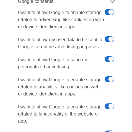
Google consents
τοπικό επίπεδο τις κυβερνητικές πολιτικές. Πολιτικές
που υπακούουν στη λογική ότι «δεν υπάρχει μία» για τις
I want to allow Google to enable storage
λαϊκές ανάγκες, για τις ανάγκες των πολλών, την ίδια
related to advertising like cookies on web
ώρα που χαρίζονται δισεκατομμύρια σε
or device identifiers in apps.
μεγαλοεπιχειρηματίες και σε στρατιωτικές δαπάνες
ΝΑΤΟϊκής κοπής!
I want to allow my user data to be sent to
Google for online advertising purposes.
Η λύση στο πρόβλημα της καθαριότητας των σχολείων
βρίσκεται στην μονιμοποίηση όλων των συμβασιούχων,
I want to allow Google to send me
βρίσκεται στην πρόσληψη όλου του απαραίτητου
personalized advertising.
προσωπικού με βάση τις πραγματικές ανάγκες των
I want to allow Google to enable storage
σχολείων για καθαριότητα με σταθερή και μόνιμη
related to analytics like cookies on web
σχέση εργασίας! Η λύση αυτή δεν πρόκειται να δοθεί
or device identifiers in apps.
από κανέναν "σωτήρα" παρά μόνο από τον αγώνα των
ίδιων των συναδέλφων με το Σωματείο μας στο
I want to allow Google to enable storage
πλευρό τους, τους οποίους καλούμε να συσπειρωθούν
related to functionality of the website or
ακόμα πιο μαζικά, ακόμα πιο αποφασιστικά σε αυτό, για
app.
τις δύσκολες μάχες που έχουμε μπροστά μας!