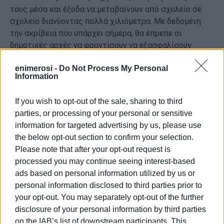
τους μέσα και έξοδα να μεταβαίνουν από σχολείο σε
σχολείο διανύοντας πολλά χιλιόμετρα. Με δεδομένη
την ακρίβεια που υπάρχει σήμερα, θα έπρεπε οι
δημοτικές αρχές να φροντίσουν να εξασφαλίσουν
τουλάχιστον μέσα για την μεταφορά των εργαζομένων
enimerosi -
Do Not Process My Personal
στους χώρους εργασίας τους ή να καλύπτουν τα έξοδα
Information
μετακίνησης!
If you wish to opt-out of the sale, sharing to third
Όμως όχι μόνο αυτό δεν συμβαίνει αλλά όλοι οι Δήμοι
parties, or processing of your personal or sensitive
του νησιού μας χρωστάνε επιδόματα στους
information for targeted advertising by us, please use
συμβασιούχους από προηγούμενες χρονιές!
the below opt-out section to confirm your selection.
Συγκεκριμένα ο Δήμος Κεντρικής Κέρκυρας χρωστάει
Please note that after your opt-out request is
στους συμβασιούχους στην καθαριότητα των σχολείων
processed you may continue seeing interest-based
το επίδομα γάλακτος του έτους 2021-2022, ο Δήμος
ads based on personal information utilized by us or
Βόρειας Κέρκυρας χρωστάει ΜΑΠ και επίδομα
personal information disclosed to third parties prior to
γάλακτος των ετών 2020-2021 και 2021-2022, καθώς
your opt-out. You may separately opt-out of the further
και την περίοδο της «μαύρης εργασίας» του Σεπτέμβρη
disclosure of your personal information by third parties
του 2021 και ο Δήμος Νότιας Κέρκυρας χρωστάει το
on the IAB’s list of downstream participants. This