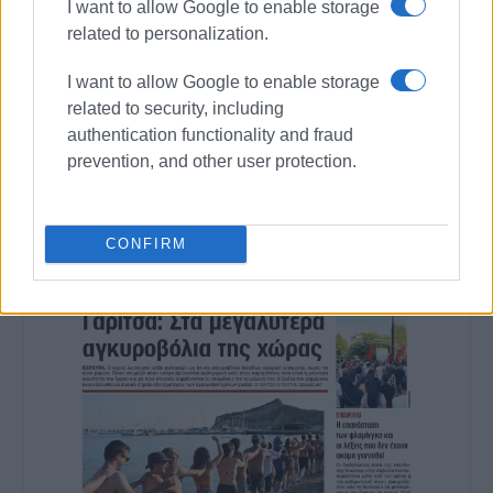
I want to allow Google to enable storage
Εμφανίσεις: 79
related to personalization.
I want to allow Google to enable storage
Ακολουθήστε το enimerosi στο
Facebook
related to security, including
authentication functionality and fraud
prevention, and other user protection.
Συνδρομητές στο e-paper
CONFIRM