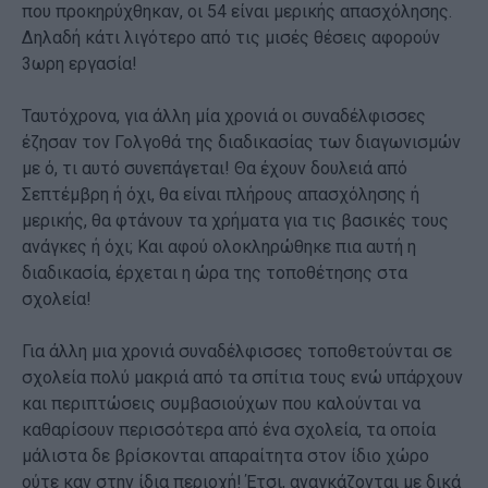
που προκηρύχθηκαν, οι 54 είναι μερικής απασχόλησης.
Δηλαδή κάτι λιγότερο από τις μισές θέσεις αφορούν
3ωρη εργασία!
Ταυτόχρονα, για άλλη μία χρονιά οι συναδέλφισσες
έζησαν τον Γολγοθά της διαδικασίας των διαγωνισμών
με ό, τι αυτό συνεπάγεται! Θα έχουν δουλειά από
Σεπτέμβρη ή όχι, θα είναι πλήρους απασχόλησης ή
μερικής, θα φτάνουν τα χρήματα για τις βασικές τους
ανάγκες ή όχι; Και αφού ολοκληρώθηκε πια αυτή η
διαδικασία, έρχεται η ώρα της τοποθέτησης στα
σχολεία!
Για άλλη μια χρονιά συναδέλφισσες τοποθετούνται σε
σχολεία πολύ μακριά από τα σπίτια τους ενώ υπάρχουν
και περιπτώσεις συμβασιούχων που καλούνται να
καθαρίσουν περισσότερα από ένα σχολεία, τα οποία
μάλιστα δε βρίσκονται απαραίτητα στον ίδιο χώρο
ούτε καν στην ίδια περιοχή! Έτσι, αναγκάζονται με δικά