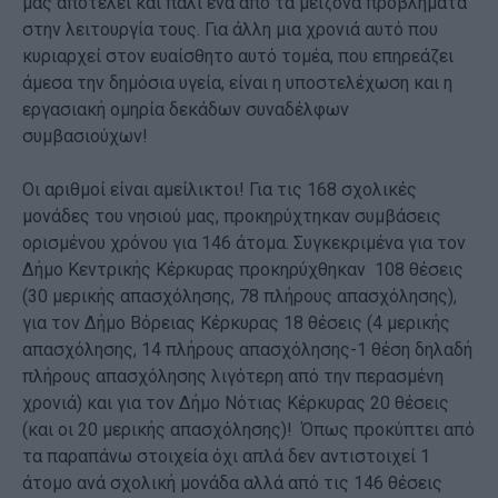
μας αποτελεί και πάλι ένα από τα μείζονα προβλήματα
στην λειτουργία τους. Για άλλη μια χρονιά αυτό που
κυριαρχεί στον ευαίσθητο αυτό τομέα, που επηρεάζει
άμεσα την δημόσια υγεία, είναι η υποστελέχωση και η
εργασιακή ομηρία δεκάδων συναδέλφων
συμβασιούχων!
Οι αριθμοί είναι αμείλικτοι! Για τις 168 σχολικές
μονάδες του νησιού μας, προκηρύχτηκαν συμβάσεις
ορισμένου χρόνου για 146 άτομα. Συγκεκριμένα για τον
Δήμο Κεντρικής Κέρκυρας προκηρύχθηκαν 108 θέσεις
(30 μερικής απασχόλησης, 78 πλήρους απασχόλησης),
για τον Δήμο Βόρειας Κέρκυρας 18 θέσεις (4 μερικής
απασχόλησης, 14 πλήρους απασχόλησης-1 θέση δηλαδή
πλήρους απασχόλησης λιγότερη από την περασμένη
χρονιά) και για τον Δήμο Νότιας Κέρκυρας 20 θέσεις
(και οι 20 μερικής απασχόλησης)! Όπως προκύπτει από
τα παραπάνω στοιχεία όχι απλά δεν αντιστοιχεί 1
άτομο ανά σχολική μονάδα αλλά από τις 146 θέσεις