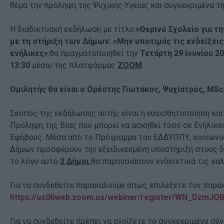
θέμα την πρόληψη της Ψυχικής Υγείας και συγκεκριμένα τη
Η διαδικτυακή εκδήλωση με τίτλο:
«Θερινό Σχολείο για τ
με τη στήριξη των Δήμων: «Μην υποτιμάς τις ενδείξεις»
ενήλικες»
.θα πραγματοποιηθεί την
Τετάρτη 29 Ιουνίου 2
13:30
μέσω της πλατφόρμας
ΖΟΟΜ
.
Ομιλητής θα είναι ο Ορέστης Γιωτάκος, Ψυχίατρος, MSc
Σκοπός της εκδήλωσης αυτής είναι η ευαισθητοποίηση και
Πρόληψη της Βίας που μπορεί να ασκηθεί τόσο σε Ενήλικε
Εφήβους. Μέσα από το Πρόγραμμα του ΕΔΔΥΠΠΥ, κοινωνι
Δήμων προσφέρουν την εξειδικευμένη υποστήριξη στους δ
το λόγο αυτό
3 Δήμοι
θα παρουσιάσουν ενδεικτικά τις κα
Για να συνδεθείτε παρακαλούμε όπως επιλέξετε τον παρα
https://us06web.zoom.us/webinar/register/WN_DzmJ
Για να συνδεθείτε πρέπει να ανοίξετε το συγκεκριμένο σύ