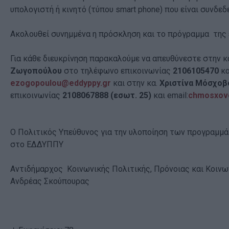
υπολογιστή ή κινητό (τύπου smart phone) που είναι συνδεδ
Ακολουθεί συνημμένα η πρόσκληση και το πρόγραμμα της
Για κάθε διευκρίνηση παρακαλούμε να απευθύνεστε στην κ
Ζωγοπούλου
στο τηλέφωνο επικοινωνίας
2106105470
κα
ezogopoulou@eddyppy.gr
και στην κα.
Χριστίνα Μόσχο
επικοινωνίας
2108067888 (εσωτ. 25)
και email:
chmosxov
Ο Πολιτικός Υπεύθυνος για την υλοποίηση των προγραμμ
στο ΕΔΔΥΠΠΥ
Αντιδήμαρχος Κοινωνικής Πολιτικής, Πρόνοιας και Κοινω
Ανδρέας Σκούπουρας