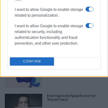
I want to allow Google to enable storage
Βόρεια Κέρκυρα: Ημερίδα με θέμα
"Ψυχική Υγεία: Όταν το σώμα
related to personalization.
μιλάει"
I want to allow Google to enable storage
related to security, including
authentication functionality and fraud
Κλιμάκιο ψυχολόγων σε
Διαπόντια και Παξούς με αίτημα
prevention, and other user protection.
Μ. Μάστορα
CONFIRM
Παράταση εγγραφών για το
πρόγραμμα Ψυχικής Υγείας
Επιστημονική Ημερίδα για την
Ψυχική Υγεία