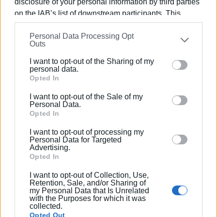
disclosure of your personal information by third parties
on the IAB’s list of downstream participants. This
information may also be disclosed by us to third parties
Personal Data Processing Opt
on the
IAB’s List of Downstream Participants
that may
Outs
further disclose it to other third parties.
I want to opt-out of the Sharing of my
Please note that this website/app uses one or more
personal data.
Google services and may gather and store information
Opted In
including but not limited to your visit or usage
I want to opt-out of the Sale of my
behaviour. You may click to grant or deny consent to
Personal Data.
Google and its third-party tags to use your data for
Opted In
below specified purposes in below Google consent
I want to opt-out of processing my
section.
Personal Data for Targeted
Advertising.
Opted In
I want to opt-out of Collection, Use,
Retention, Sale, and/or Sharing of
my Personal Data that Is Unrelated
with the Purposes for which it was
collected.
Opted Out