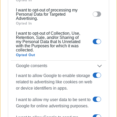
μπορούν να ζήσουν στα σπίτια τους. Να μην ξεχνάμε ότι
below specified purposes in below Google consent
είμαστε σε ένα τουριστικό νησί, όπου όλοι εξαρτώνται
I want to opt-out of processing my
section.
Personal Data for Targeted
άμεσα ή έμμεσα από αυτήν τη δραστηριότητα. Από την
Advertising.
άλλη οφείλουν και οι επαγγελματίες να έχουν όρια. Να
Opted In
βρεθεί μια ισορροπία».
I want to opt-out of Collection, Use,
Retention, Sale, and/or Sharing of
Υδραίου: Δεν υπάρχει αίτημα παράτασης
my Personal Data that Is Unrelated
with the Purposes for which it was
collected.
Οι έλεγχοι γίνονται από την Αστυνομία σε εφαρμογή
Opted Out
σχετικής διάταξης, απαντά
η Δήμαρχος Κεντρικής
Κέρκυρας Μερόπη Υδραίου στην "Ε"
. «Ο Δήμος έχει τη
Google consents
δυνατότητα να γνωμοδοτήσει για το θέμα της
I want to allow Google to enable storage
παράτασης, μέσα από τα αρμόδια όργανα, και κατόπιν
related to advertising like cookies on web
να γίνει γνωστοποίηση στην Περιφέρεια και στην
or device identifiers in apps.
Αστυνομία. Ωστόσο δεν έχω αίτημα για κάτι τέτοιο από
κάποιο Σύλλογο ή Σωματείο» διευκρινίζει.
I want to allow my user data to be sent to
Google for online advertising purposes.
ΧΡΙΣΤΙΝΑ ΓΚΕΡΕΚΟΥ