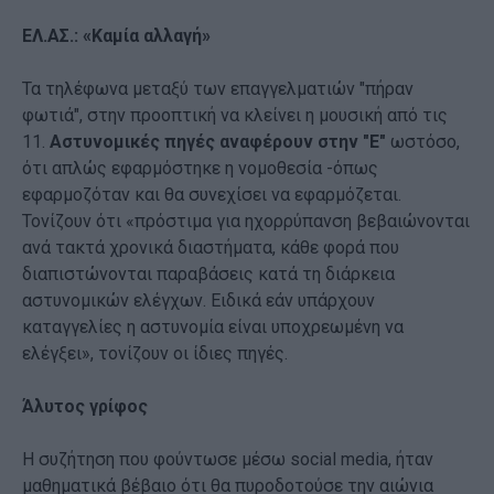
ΕΛ.ΑΣ.: «Καμία αλλαγή»
Τα τηλέφωνα μεταξύ των επαγγελματιών "πήραν
φωτιά", στην προοπτική να κλείνει η μουσική από τις
11.
Αστυνομικές πηγές αναφέρουν στην "Ε"
ωστόσο,
ότι απλώς εφαρμόστηκε η νομοθεσία -όπως
εφαρμοζόταν και θα συνεχίσει να εφαρμόζεται.
Τονίζουν ότι «πρόστιμα για ηχορρύπανση βεβαιώνονται
ανά τακτά χρονικά διαστήματα, κάθε φορά που
διαπιστώνονται παραβάσεις κατά τη διάρκεια
αστυνομικών ελέγχων. Ειδικά εάν υπάρχουν
καταγγελίες η αστυνομία είναι υποχρεωμένη να
ελέγξει», τονίζουν οι ίδιες πηγές.
Άλυτος γρίφος
Η συζήτηση που φούντωσε μέσω social media, ήταν
μαθηματικά βέβαιο ότι θα πυροδοτούσε την αιώνια