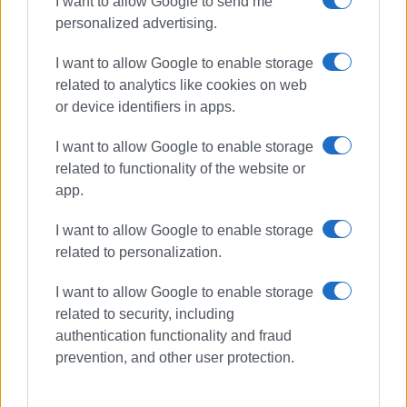
I want to allow Google to send me
personalized advertising.
Εμφανίσεις: 90
I want to allow Google to enable storage
related to analytics like cookies on web
or device identifiers in apps.
Ακολουθήστε το enimerosi στο
Facebook
I want to allow Google to enable storage
related to functionality of the website or
Συνδρομητές στο e-paper
app.
I want to allow Google to enable storage
related to personalization.
I want to allow Google to enable storage
related to security, including
authentication functionality and fraud
prevention, and other user protection.