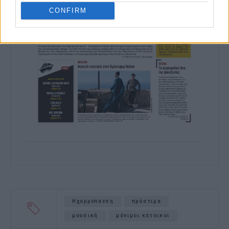
CONFIRM
Ηχορρύπανση
πρόστιμα
μουσική
μόνιμοι κάτοικοι