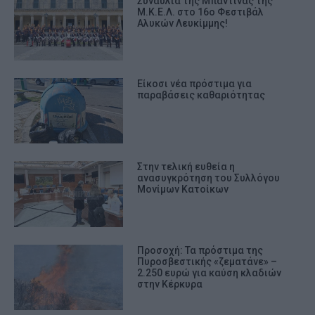
Συναυλία της Μπαντίνας της
Μ.Κ.Ε.Λ. στο 16ο Φεστιβάλ
Αλυκών Λευκίμμης!
Είκοσι νέα πρόστιμα για
παραβάσεις καθαριότητας
Στην τελική ευθεία η
ανασυγκρότηση του Συλλόγου
Μονίμων Κατοίκων
Προσοχή: Τα πρόστιμα της
Πυροσβεστικής «ζεματάνε» –
2.250 ευρώ για καύση κλαδιών
στην Κέρκυρα