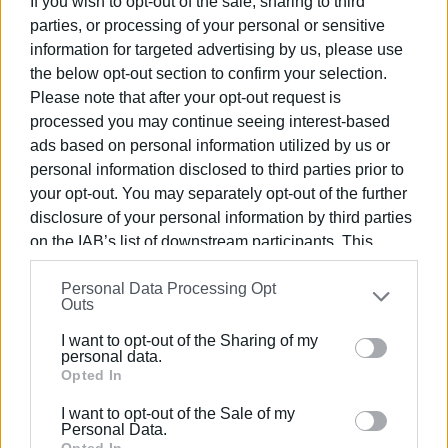
διαβίωσης» αναφέρει
ο Νικόλαος Ολύμπιος,
If you wish to opt-out of the sale, sharing to third
Πρόεδρος του Συλλόγου Μονίμων Κατοίκων Παλιάς
parties, or processing of your personal or sensitive
Πόλης
, εκφράζοντας ικανοποίηση για την εφαρμογή του
information for targeted advertising by us, please use
νόμου και ελπίδα να συνεχιστούν οι έλεγχοι.
the below opt-out section to confirm your selection.
Please note that after your opt-out request is
Υπάρχουν κάτοικοι που έχουν εγκαταλείψει τις
processed you may continue seeing interest-based
πατρογονικές εστίες τους, ηττημένοι από τον θόρυβο
ads based on personal information utilized by us or
των μπαρ. Σκοπεύουμε να έχουμε συνάντηση και με τη
personal information disclosed to third parties prior to
Δήμαρχο Μερόπη Υδραίου για αυτό το θέμα» αναφέρει ο
your opt-out. You may separately opt-out of the further
κ. Ολύμπιος στην "Ε".
disclosure of your personal information by third parties
on the IAB’s list of downstream participants. This
Ισορροπία
information may also be disclosed by us to third parties
Personal Data Processing Opt
on the
IAB’s List of Downstream Participants
that may
Outs
«Εχουν δίκιο και οι δύο πλευρές», παραδέχεται ο
further disclose it to other third parties.
Πρόεδρος της Ένωσης Εστίασης Βασίλης Βασιλάκης
.
I want to opt-out of the Sharing of my
Please note that this website/app uses one or more
personal data.
Επισημαίνει ότι είναι επιτέλους ώρα να συμφωνηθεί μια
Google services and may gather and store information
Opted In
μέση λύση. «Παν μέτρον άριστον», αναφέρει
including but not limited to your visit or usage
χαρακτηριστικά. «Πρέπει και οι μαγαζάτορες να
I want to opt-out of the Sale of my
behaviour. You may click to grant or deny consent to
Personal Data.
μπορούν να δουλέψουν, πρέπει και οι άνθρωποι να
Google and its third-party tags to use your data for
Opted In