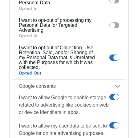
behaviour. You may click to grant or deny consent to
Personal Data.
Google and its third-party tags to use your data for
Opted In
below specified purposes in below Google consent
I want to opt-out of processing my
section.
Personal Data for Targeted
Advertising.
Opted In
I want to opt-out of Collection, Use,
Retention, Sale, and/or Sharing of
my Personal Data that Is Unrelated
with the Purposes for which it was
ΕΛΕΝΗ ΚΟΡΩΝΑΚΗ
collected.
Opted Out
Εργάζεται στις Εκδόσεις Ενημέρωση από το
1990 σε θέσεις υψηλής ευθύνης. Ειδικεύεται στις
Google consents
δημόσιες σχέσεις, το ελεύθερο και το
καλλιτεχνικό ρεπορτάζ.
I want to allow Google to enable storage
related to advertising like cookies on web
or device identifiers in apps.
Ακολουθήστε το enimerosi στο
Facebook
I want to allow my user data to be sent to
Google for online advertising purposes.