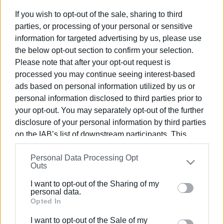
και μεταφορά αυγών.
If you wish to opt-out of the sale, sharing to third
parties, or processing of your personal or sensitive
Τα παιδιά έπρεπε μέσα σε πολύ σύντομο χρονικό
information for targeted advertising by us, please use
διάστημα να σκεφτούν το σενάριο, να φτιάξουν τις
the below opt-out section to confirm your selection.
πίστες τους σε συγκεκριμένες διαστάσεις, να
Please note that after your opt-out request is
κατασκευάσουν το ρομπότ να το προγραμματίσουν και
processed you may continue seeing interest-based
να δουλέψει.
ads based on personal information utilized by us or
personal information disclosed to third parties prior to
Κατάφεραν με ομαδικότητα και συνεργασία να φτάσουν
your opt-out. You may separately opt-out of the further
στην πρώτη πεντάδα στον προγραμματισμό με την
disclosure of your personal information by third parties
ομάδα robotoxic και στην 11 με τους Avengers ανάμεσα
on the IAB’s list of downstream participants. This
σε 100 ομάδες. Επίσης στην 11άδα οι roboheroes και 14
information may also be disclosed by us to third parties
robohackers για τον σχεδιασμό και κατασκευή ρομπότ.
Personal Data Processing Opt
on the
IAB’s List of Downstream Participants
that may
Η ομάδα Corfu Robotiki (Κόντης Σπύρος, Σοφρωνία
Outs
further disclose it to other third parties.
Φουτσιτζή, Νίκος Κοντός) ευχαριστεί όλα τα παιδιά για
I want to opt-out of the Sharing of my
τις τεράστιες προσπάθειες που έδωσαν, τους γονείς
Please note that this website/app uses one or more
personal data.
που τους στάθηκαν δίπλα σε όποια δυσκολία
Google services and may gather and store information
Opted In
συνάντησαν (που ήταν αρκετές).
including but not limited to your visit or usage
I want to opt-out of the Sale of my
Εμφανίσεις: 92