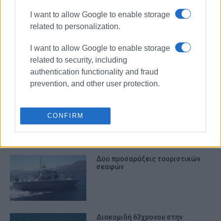
ΣΧΕΤΙΚA AΡΘΡΑ
I want to allow Google to enable storage
related to personalization.
Επείγουσα διακομιδή 30χρονης
I want to allow Google to enable storage
στην Ηγουμενίτσα
related to security, including
authentication functionality and fraud
prevention, and other user protection.
Εξώδικο της Kerkyra Lines στον
ΟΛΚΕ: «Η ευθύνη για τη μη
CONFIRM
μετεγκατάσταση των εκδοτηρίων
είναι αποκλειστικά δική σας»
Δύο προσαράξεις τουριστικών
σκαφών
Διακομιδή 63χρονου στην