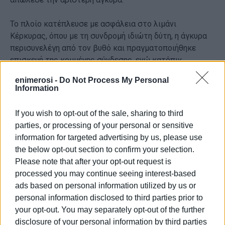
Το πλοίο κατέπλευσε με ασφάλεια στο λιμάνι
Κέρκυρας, όπου με τη συνδρομή ιδιώτη δύτη, η άγκυρα
περισυνελέγη από τον βυθό και πραγματοποιήθηκε
επισκευή της κομμένης σύνδεσης, ενώ κατόπιν
επιθεώρησης από Τοπικό Κλιμάκιο Επιθεώρησης
enimerosi -
Do Not Process My Personal
Πλοίων, διαπιστώθηκε η ικανοποιητική λειτουργία της
Information
εν λόγω άγκυρας.
If you wish to opt-out of the sale, sharing to third
Στο λιμάνι ανέμεναν προς επιβίβαση με προορισμό την
parties, or processing of your personal or sensitive
Ηγουμενίτσα 24 επιβάτες, 6 Ε.Ι.Χ. και 2 φορτηγά, που
information for targeted advertising by us, please use
προωθήθηκαν στον προορισμό τους με μέριμνα της
the below opt-out section to confirm your selection.
πλοιοκτήτριας εταιρείας, ενώ από το περιστατικό δεν
Please note that after your opt-out request is
προκλήθηκε τραυματισμός ατόμων και δεν
processed you may continue seeing interest-based
παρατηρήθηκε θαλάσσια ρύπανση.
ads based on personal information utilized by us or
personal information disclosed to third parties prior to
Από το Κεντρικό Λιμεναρχείο Κέρκυρας, αρχικά
your opt-out. You may separately opt-out of the further
απαγορεύτηκε ο απόπλους του ''Αλκίνοος'', ενώ κατόπιν
disclosure of your personal information by third parties