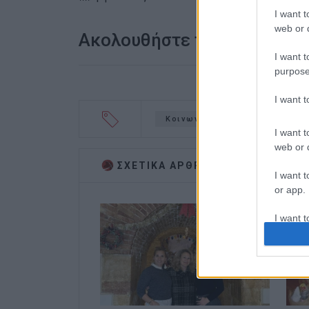
I want t
web or d
Ακολουθήστε το enimerosi
I want t
purpose
I want 
Κοινωνικό Παντοπωλείο
Δ
I want t
web or d
ΣΧΕΤΙΚA AΡΘΡΑ
I want t
or app.
I want t
I want t
authenti