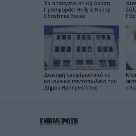
Χριστουγεννιάτικη Δράση
Δια
Προσφοράς: Holly & Happy
Σύλ
Christmas Boxes
Πάσ
Διανομή τροφίμων από το
Μακ
κοινωνικό παντοπωλείο του
ακτ
Δήμου Ηγουμενίτσας
επι