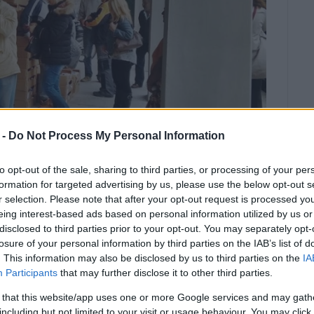
 -
Do Not Process My Personal Information
to opt-out of the sale, sharing to third parties, or processing of your per
formation for targeted advertising by us, please use the below opt-out s
r selection. Please note that after your opt-out request is processed y
eing interest-based ads based on personal information utilized by us or
το πρωί η διανομή τροφίμων,
disclosed to third parties prior to your opt-out. You may separately opt-
losure of your personal information by third parties on the IAB’s list of
 ωφελούμενους του Προγράμματος
. This information may also be disclosed by us to third parties on the
IA
ικής Συνδρομής στο Κοινωνικό
Participants
that may further disclose it to other third parties.
 that this website/app uses one or more Google services and may gath
including but not limited to your visit or usage behaviour. You may click 