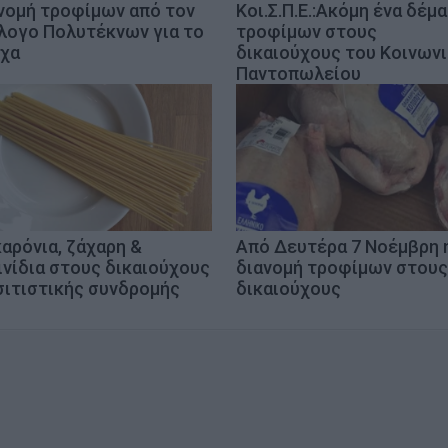
νομή τροφίμων από τον
Κοι.Σ.Π.Ε.:Ακόμη ένα δέμα
λογο Πολυτέκνων για το
τροφίμων στους
χα
δικαιούχους του Κοινων
Παντοπωλείου
αρόνια, ζάχαρη &
Από Δευτέρα 7 Νοέμβρη 
ινίδια στους δικαιούχους
διανομή τροφίμων στους
σιτιστικής συνδρομής
δικαιούχους