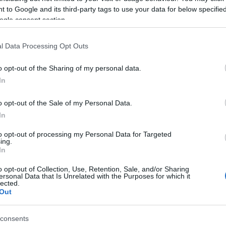
 to Google and its third-party tags to use your data for below specifi
ogle consent section.
των
Κερκυραίων
,
Φαιάκων
και
Παλαιοκαστριτών
l Data Processing Opt Outs
ην γραφεία Δημοτικής Αστυνομίας) και ώρες 9.30-
o opt-out of the Sharing of my personal data.
In
ητες Κασσωπαίων (10.30-14.00),
Θιναλίου
(11.00-
ργίου
(12.00-15.00)
o opt-out of the Sale of my Personal Data.
In
to opt-out of processing my Personal Data for Targeted
ing.
In
ότια Κέρκυρα, στις Δημοτικές Ενότητες
Αχιλλείων
σίων
(11.00-14.30) και
Λευκίμμης
(12.00-15.00)
o opt-out of Collection, Use, Retention, Sale, and/or Sharing
ersonal Data that Is Unrelated with the Purposes for which it
lected.
δικαιούχοι παρακαλούνται να προσέλθουν εγκαίρως
Out
ους.
consents