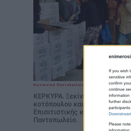
enimerosi
If you wish 
sensitive in
confirm you
Κοινωνικό Παντοπωλείο
08 NOV 2016
/
11:47
continue se
ΚΕΡΚΥΡΑ. Ξεκίνησε την Τρίτη 
information 
further disc
κοτόπουλου και φέτας, στους
participants
Επισιτιστικής και Βασικής Υλ
Downstream 
Παντοπωλείο.
Please note
information 