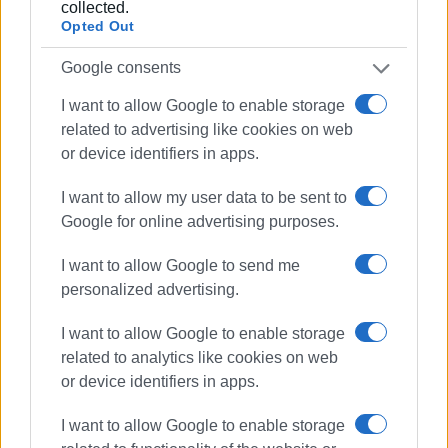
Άγγελος Ηλίας (τοπικός σύμβουλος της Λαϊκής
collected.
Συσπείρωσης)
Opted Out
Σωτήρης Μαυρωνάς (τοπικός σύμβουλος της Λαϊκής
Google consents
Συσπείρωσης)
Ευάγγελος Σαλβάνος (τοπικός σύμβουλος της
I want to allow Google to enable storage
πλειοψηφίας)
related to advertising like cookies on web
Εμφανίσεις: 129
or device identifiers in apps.
I want to allow my user data to be sent to
Ακολουθήστε το enimerosi στο
Facebook
Google for online advertising purposes.
I want to allow Google to send me
Συνδρομητές στο e-paper
personalized advertising.
I want to allow Google to enable storage
related to analytics like cookies on web
or device identifiers in apps.
I want to allow Google to enable storage