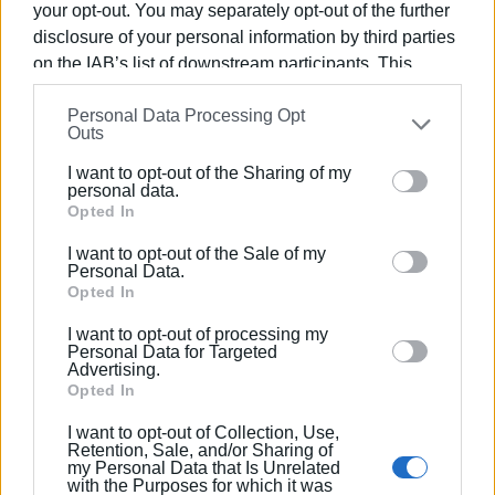
your opt-out. You may separately opt-out of the further
Η συζήτηση να είναι ουσιαστική, πως θα διεκδικούμε
disclosure of your personal information by third parties
λύσεις στα ζητήματα της περιοχής, όλοι μαζί από τις
on the IAB’s list of downstream participants. This
αρμόδιες υπηρεσίες, όταν και όπως χρειαστεί. Στα
information may also be disclosed by us to third parties
Τοπικά Συμβούλια, να μπορεί να τοποθετηθεί όποιος
Personal Data Processing Opt
on the
IAB’s List of Downstream Participants
that may
θέλει, μετά από τους Τοπικούς Συμβούλους. Να
Outs
further disclose it to other third parties.
διαβιβάζουμε τα πρακτικά των συνεδριάσεών μας στο
I want to opt-out of the Sharing of my
Δήμο, όπως έγιναν οι τοποθετήσεις των Συμβούλων,
Please note that this website/app uses one or more
personal data.
αφού τα διαβάσουν και τα υπογράψουν όλα τα μέλη του
Google services and may gather and store information
Opted In
Συμβουλίου.
including but not limited to your visit or usage
I want to opt-out of the Sale of my
behaviour. You may click to grant or deny consent to
Personal Data.
3ον) Να δημοσιοποιούμε τις αποφάσεις μας στους
Google and its third-party tags to use your data for
Opted In
χωριανούς, να ενημερώνουμε για την πορεία των
below specified purposes in below Google consent
I want to opt-out of processing my
αιτημάτων μας. Σε ποιους απευθυνθήκαμε, πού κολλάει
section.
Personal Data for Targeted
το αίτημά μας κι αν χρειαστεί θα πηγαίνουμε και στο
Advertising.
Δημοτικό Συμβούλιο, μαζί με τους χωριανούς για να
Opted In
παλέψουμε για τα αιτήματα μας.
I want to opt-out of Collection, Use,
Retention, Sale, and/or Sharing of
my Personal Data that Is Unrelated
Οι τοπικοί σύμβουλοι:
with the Purposes for which it was