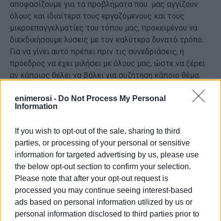
αποφασίζουμε για τα προβλήματα που μας αγγίζουν
όλους και ιδιαίτερα τους εργαζόμενους και τους
μικροεπαγγελματίες του τόπου μας, προκειμένου να
διεκδικήσουμε λύσεις με τον καλύτερο δυνατό τρόπο.
Για να γίνει αυτό πρέπει πριν τις συνεδριάσεις, η
πρόεδρος να έχει μιλήσει με όλους μας, ώστε να ξέρει
αν κάποιος θέλει να βάλει για συζήτηση κάποιο θέμα.
Ύστερα πρέπει να καταρτίζεται ο κατάλογος με τα
enimerosi -
Do Not Process My Personal
θέματα της ημερησίας διάταξης και να δίνονται οι
Information
εισηγήσεις και οι προτάσεις γραπτές (τουλάχιστον μια
βδομάδα πριν) για να μπορούμε να τις μελετήσουμε και
If you wish to opt-out of the sale, sharing to third
να τις συζητήσουμε με τους συμπολίτες μας.
parties, or processing of your personal or sensitive
information for targeted advertising by us, please use
2ον) Η συνεδρίαση του Τοπικού Συμβουλίου πρέπει να
the below opt-out section to confirm your selection.
είναι ανοιχτή στο κοινό και να τηρούνται πλήρη
Please note that after your opt-out request is
πρακτικά. Να απαιτήσουμε από το Δήμο να μας ορίσει
processed you may continue seeing interest-based
υπάλληλο για τα πρακτικά και αξιοπρεπή χώρο για τις
ads based on personal information utilized by us or
συνεδριάσεις μας. Έχει ευθύνη και η Δημοτική αρχή για
personal information disclosed to third parties prior to
αυτό το χάλι, αλλά το εκμεταλλεύεται και η πρόεδρος!