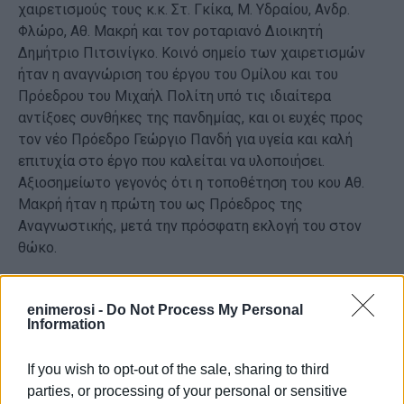
χαιρετισμούς τους κ.κ. Στ. Γκίκα, Μ. Υδραίου, Ανδρ.
Φλώρο, Αθ. Μακρή και τον ροταριανό Διοικητή
Δημήτριο Πιτσινίγκο. Κοινό σημείο των χαιρετισμών
ήταν η αναγνώριση του έργου του Ομίλου και του
Πρόεδρου του Μιχαήλ Πολίτη υπό τις ιδιαίτερα
αντίξοες συνθήκες της πανδημίας, και οι ευχές προς
τον νέο Πρόεδρο Γεώργιο Πανδή για υγεία και καλή
επιτυχία στο έργο που καλείται να υλοποιήσει.
Αξιοσημείωτο γεγονός ότι η τοποθέτηση του κου Αθ.
Μακρή ήταν η πρώτη του ως Πρόεδρος της
Αναγνωστικής, μετά την πρόσφατη εκλογή του στον
θώκο.
enimerosi -
Do Not Process My Personal
Information
Η βραδιά συνεχίσθηκε με τον απερχόμενο πρόεδρο του
Ροταριανού Ομίλου Κέρκυρας Μιχαήλ Πολίτη ο οποίος
If you wish to opt-out of the sale, sharing to third
αρχικά αναφέρθηκε στα πεπραγμένα της παρελθούσης
parties, or processing of your personal or sensitive
Ροταριανής Χρονιάς, που περιελάμβαναν μεταξύ άλλων: