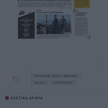
Ροταριανός Ομιλος Κέρκυρας
ηγεσία
Corfu Palace
ΣΧΕΤΙΚA AΡΘΡΑ