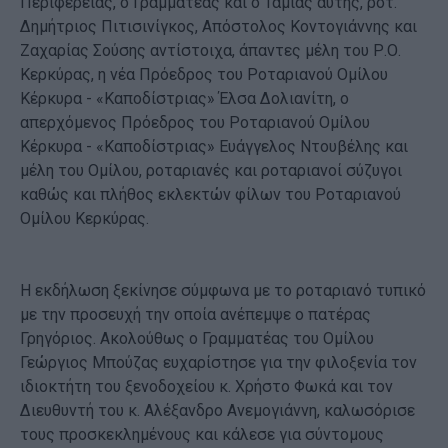
Περιφέρειας, ο Γραμματέας και ο Ταμίας αυτής, ροτ.
Δημήτριος Πιτισινίγκος, Απόστολος Κοντογιάννης και
Ζαχαρίας Σούσης αντίστοιχα, άπαντες μέλη του Ρ.Ο.
Κερκύρας, η νέα Πρόεδρος του Ροταριανού Ομίλου
Κέρκυρα - «Καποδίστριας» Έλσα Δολιανίτη, ο
απερχόμενος Πρόεδρος του Ροταριανού Ομίλου
Κέρκυρα - «Καποδίστριας» Ευάγγελος Ντουβέλης και
μέλη του Ομίλου, ροταριανές και ροταριανοί σύζυγοι
καθώς και πλήθος εκλεκτών φίλων του Ροταριανού
Ομίλου Κερκύρας.
Η εκδήλωση ξεκίνησε σύμφωνα με το ροταριανό τυπικό
με την προσευχή την οποία ανέπεμψε ο πατέρας
Γρηγόριος. Ακολούθως ο Γραμματέας του Ομίλου
Γεώργιος Μπούζας ευχαρίστησε για την φιλοξενία τον
ιδιοκτήτη του ξενοδοχείου κ. Χρήστο Φωκά και τον
Διευθυντή του κ. Αλέξανδρο Ανεμογιάννη, καλωσόρισε
τους προσκεκλημένους και κάλεσε για σύντομους