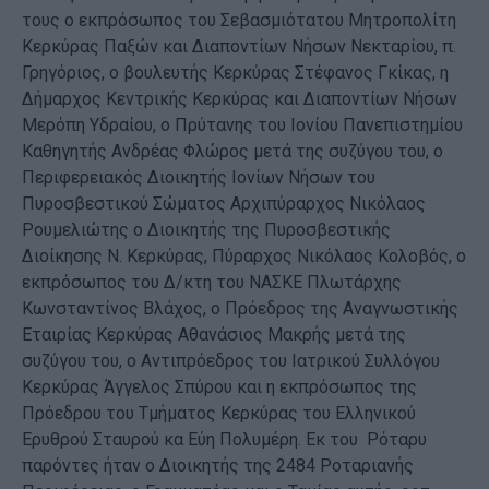
τους ο εκπρόσωπος του Σεβασμιότατου Μητροπολίτη
Κερκύρας Παξών και Διαποντίων Νήσων Νεκταρίου, π.
Γρηγόριος, ο βουλευτής Κερκύρας Στέφανος Γκίκας, η
Δήμαρχος Κεντρικής Κερκύρας και Διαποντίων Νήσων
Μερόπη Υδραίου, ο Πρύτανης του Ιονίου Πανεπιστημίου
Καθηγητής Ανδρέας Φλώρος μετά της συζύγου του, ο
Περιφερειακός Διοικητής Ιονίων Νήσων του
Πυροσβεστικού Σώματος Αρχιπύραρχος Νικόλαος
Ρουμελιώτης ο Διοικητής της Πυροσβεστικής
Διοίκησης Ν. Κερκύρας, Πύραρχος Νικόλαος Κολοβός, ο
εκπρόσωπος του Δ/κτη του ΝΑΣΚΕ Πλωτάρχης
Κωνσταντίνος Βλάχος, ο Πρόεδρος της Αναγνωστικής
Εταιρίας Κερκύρας Αθανάσιος Μακρής μετά της
συζύγου του, ο Αντιπρόεδρος του Ιατρικού Συλλόγου
Κερκύρας Άγγελος Σπύρου και η εκπρόσωπος της
Πρόεδρου του Τμήματος Κερκύρας του Ελληνικού
Ερυθρού Σταυρού κα Εύη Πολυμέρη. Εκ του Ρόταρυ
παρόντες ήταν ο Διοικητής της 2484 Ροταριανής