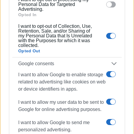
εκδηλώσεις, ως συνδιοργανωτής, με λοιπούς
section.
Personal Data for Targeted
Ροταριανούς Ομίλους και αντικείμενο την Επανάσταση
Advertising.
του 1821 και αξιόλογους ομιλητές, ως ο Υποστράτηγος
Opted In
ε.α. Νίκος Κουρκουμέλης.
I want to opt-out of Collection, Use,
Retention, Sale, and/or Sharing of
my Personal Data that Is Unrelated
with the Purposes for which it was
Στη συνέχεια, παρέδωσε την προεδρία του Ροταριανού
collected.
Ομίλου Κέρκυρας στον νέο Πρόεδρο για τη Ροταριανή
Opted Out
Χρονιά 2021-2022 Γεώργιο Πανδή, ο οποίος αφού εξήρε
Google consents
το έργο του απερχομένου Προέδρου, έκανε μια σύντομη
αναφορά γενικά στο Ρόταρυ, παρουσίασε το νέο
I want to allow Google to enable storage
Διοικητικό Συμβούλιο στους παρευρισκόμενους,
related to advertising like cookies on web
αναφέρθηκε στο πρόγραμμα και τους στόχους που έχει
or device identifiers in apps.
θέσει για τη νέα Ροταριανή Χρονιά κι έδωσε το στίγμα
της δυναμικής του Ομίλου, που θα συνεχίσει την δράση
I want to allow my user data to be sent to
του με γνώμονα την στήριξη προς τον συνάνθρωπο με
Google for online advertising purposes.
τη βοήθεια όλων, ροταριανών και μη. Ξεχωριστή στιγμή
της βραδιάς ήταν η ανταλλαγή αναμνηστικών δώρων
I want to allow Google to send me
μεταξύ των δυο Προέδρων καθώς και το δώρο που
personalized advertising.