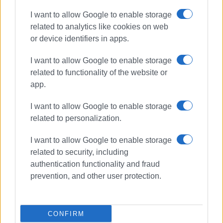
προσέφερε η σύζυγος του νέου Προέδρου κα Βάνα
I want to allow Google to enable storage
Ζαμπάρα στην σύζυγο του απερχομένου κα Ρωξάνη
related to analytics like cookies on web
Ξυδιά - Πολίτη.
or device identifiers in apps.
Εμφανίσεις: 94
I want to allow Google to enable storage
related to functionality of the website or
app.
I want to allow Google to enable storage
related to personalization.
I want to allow Google to enable storage
ΕΛΕΝΗ ΚΟΡΩΝΑΚΗ
related to security, including
Εργάζεται στις Εκδόσεις Ενημέρωση από το
authentication functionality and fraud
1990 σε θέσεις υψηλής ευθύνης. Ειδικεύεται στις
prevention, and other user protection.
δημόσιες σχέσεις, το ελεύθερο και το
καλλιτεχνικό ρεπορτάζ.
CONFIRM