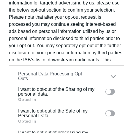
information for targeted advertising by us, please use
υποτροφίες προς τέσσερεις Κερκυραίους φοιτητές
the below opt-out section to confirm your selection.
συνολικού ποσού άνω των €14.000, ενίσχυση του
Please note that after your opt-out request is
κοινωνικού παντοπωλείου της Ιεράς Μητροπόλεως,
processed you may continue seeing interest-based
την βράβευση των αριστούχων τελειόφοιτων
ads based on personal information utilized by us or
φοιτητών των τριών σχολών του Ιονίου
personal information disclosed to third parties prior to
Πανεπιστημίου, τη διανομή σχολικών ειδών και
your opt-out. You may separately opt-out of the further
τροφίμων σε δοκιμαζόμενες οικογένειες, σε
disclosure of your personal information by third parties
συνεργασία με τον Ερυθρό Σταυρό και την Ιερά
on the IAB’s list of downstream participants. This
Μητρόπολη, τη δωρεά σχολικών ειδών και ειδών
information may also be disclosed by us to third parties
ρουχισμού στο Ορφανοτροφείο Κερκύρας και τη δωρεά
Personal Data Processing Opt
on the
IAB’s List of Downstream Participants
that may
ενός καταψύκτη στο Χαμόγελο του Παιδιού. Επίσης
Outs
further disclose it to other third parties.
έκανε ιδιαίτερη αναφορά στην χρηματοδότηση της
I want to opt-out of the Sharing of my
αποκατάστασης του εικονοστασίου της Αγίας
Please note that this website/app uses one or more
personal data.
Βαρβάρας, πίσω από τον Ιερό Ναό του Αγίου Βασιλείου
Google services and may gather and store information
Opted In
και στην αναγνώριση του έργου του Ιατρικού και
including but not limited to your visit or usage
I want to opt-out of the Sale of my
Νοσηλευτικού Προσωπικού και του αγώνα του για την
behaviour. You may click to grant or deny consent to
Personal Data.
προστασία όλων μας από τον Covid. Τέλος τόνισε τη
Google and its third-party tags to use your data for
Opted In
συμμετοχή του Ρ.Ο. Κερκύρας σε θεματικές τηλε –
below specified purposes in below Google consent
I want to opt-out of processing my