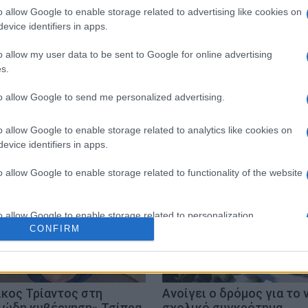
o allow Google to enable storage related to advertising like cookies on
evice identifiers in apps.
o allow my user data to be sent to Google for online advertising
s.
to allow Google to send me personalized advertising.
σ
κοντόκαλι
o allow Google to enable storage related to analytics like cookies on
evice identifiers in apps.
o allow Google to enable storage related to functionality of the website
o allow Google to enable storage related to personalization.
CONFIRM
o allow Google to enable storage related to security, including
cation functionality and fraud prevention, and other user protection.
ίκος Τρίαντος στη
Ανοίγει ο δρόμος για το 
ιώδη κυβέρνηση» Τσίπρα
σχολικό συγκρότημα