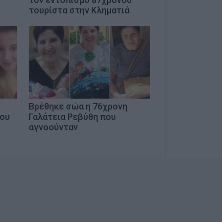
τουρίστα στην Κληματιά
Βρέθηκε σώα η 76χρονη
που
Γαλάτεια Ρεβύθη που
αγνοούνταν