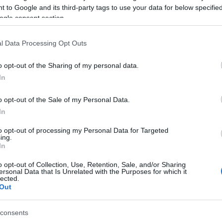
αββάτου ο Ηλίας Τζελέπης από το Κοντόκαλι. Έφυγε
 to Google and its third-party tags to use your data for below specifi
:30.
ogle consent section.
 γνωστών του στο fb φαίνεται ότι βρέθηκε η μηχανή
l Data Processing Opt Outs
συκλέτα του, σύμφωνα με αστυνομικές πηγές,
εωφορείων στου Τζάβρου.
o opt-out of the Sharing of my personal data.
In
ιακή του Πάσχα οι οικείοι του έδωσαν κατάθεση.
o opt-out of the Sale of my Personal Data.
ου ήδη αναζητείται και από ομάδα της Ειδικής
In
).
to opt-out of processing my Personal Data for Targeted
ing.
In
o opt-out of Collection, Use, Retention, Sale, and/or Sharing
ersonal Data that Is Unrelated with the Purposes for which it
 στο
Facebook
lected.
Out
consents