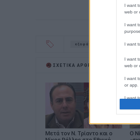
I want t
web or d
I want t
purpose
I want 
εξαφάνιση
εμεδ
ελα
I want t
ΣΧΕΤΙΚA AΡΘΡΑ
web or d
I want t
or app.
I want t
I want t
authenti
Μετά τον Ν. Τρίαντο και ο
Ο Ν
Νίκος Ράλλης στο Εθνικό
«σκ