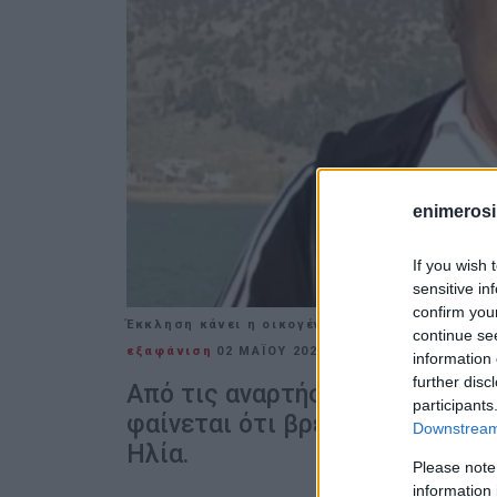
enimerosi
If you wish 
sensitive in
confirm you
Έκκληση κάνει η οικογένειά του προς οποινδήπ
continue se
εξαφάνιση
02 ΜΑΪ́ΟΥ 2021
/
20:50
information 
further disc
Από τις αναρτήσεις της οικογέ
participants
φαίνεται ότι βρέθηκε η μηχανή
Downstream 
Ηλία.
Please note
information 