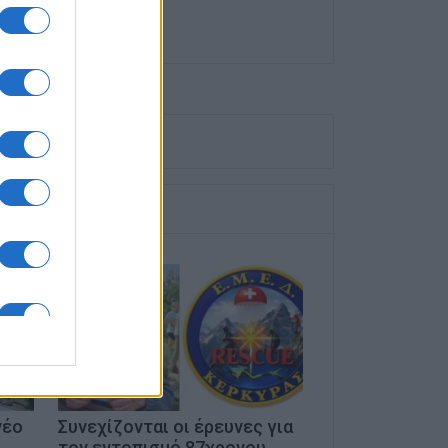
νέο
Συνεχίζονται οι έρευνες για
τον εντοπισμό 87χρονου