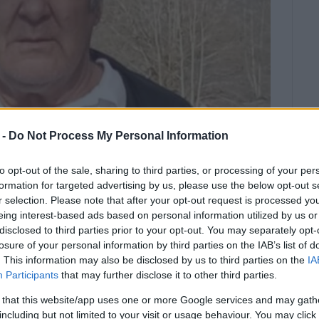
 -
Do Not Process My Personal Information
to opt-out of the sale, sharing to third parties, or processing of your per
formation for targeted advertising by us, please use the below opt-out s
r selection. Please note that after your opt-out request is processed y
οτε γνωρίζει ή είδε κάτι.
eing interest-based ads based on personal information utilized by us or
disclosed to third parties prior to your opt-out. You may separately opt-
losure of your personal information by third parties on the IAB’s list of
νειας και των γνωστών του στο fb
. This information may also be disclosed by us to third parties on the
IA
 του αλλά κανένα ίχνος από τον
Participants
that may further disclose it to other third parties.
 that this website/app uses one or more Google services and may gath
including but not limited to your visit or usage behaviour. You may click 