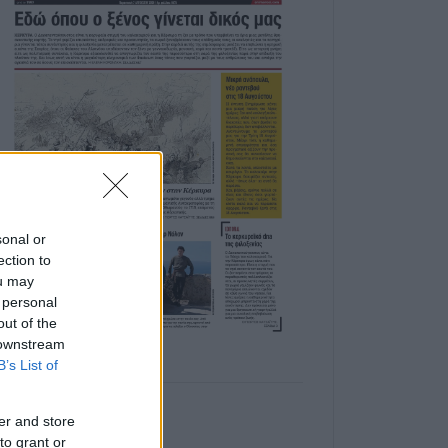
sonal or
ection to
ou may
 personal
out of the
 downstream
B’s List of
er and store
to grant or