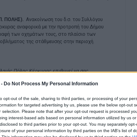
Π. ΠΟΛΗΣ).
Ανακοίνωση του δ.σ. του Συλλόγου
ρκυρας αναφορικά με την προτροπή του Δήμου
ραφή των οχημάτων τους, στο πλαίσιο των
ροβλήματος της στάθμευσης στην περιοχή.
λαιάς Πόλης Κέρκυρας επιθυμεί να σας
τικά με την επίλυση των προβλημάτων κυκλοφορίας
 -
Do Not Process My Personal Information
ίκων.
to opt-out of the sale, sharing to third parties, or processing of your per
ων κατοίκων και παρουσίαση προτάσεων για την
formation for targeted advertising by us, please use the below opt-out s
 τις παλινωδίες των Δημοτικών Αρχών, η έναρξη
r selection. Please note that after your opt-out request is processed y
θετική, αλλά η αίσθηση που δημιουργείται μετά την
eing interest-based ads based on personal information utilized by us or
ι για άλλη μια φορά το ζήτημα παραπέμπεται στις
disclosed to third parties prior to your opt-out. You may separately opt-
losure of your personal information by third parties on the IAB’s list of