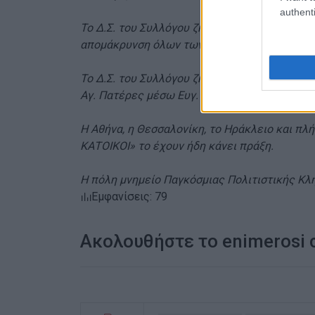
authenti
Το Δ.Σ. του Συλλόγου ζητά άμεση οριοθέτηση
απομάκρυνση όλων των οχημάτων που δεν θα
Το Δ.Σ. του Συλλόγου ζητά άμεση διευθέτησ
Αγ. Πατέρες μέσω Ευγ. Βουλγάρεως.
Η Αθήνα, η Θεσσαλονίκη, το Ηράκλειο και π
ΚΑΤΟΙΚΟΙ» το έχουν ήδη κάνει πράξη.
Η πόλη μνημείο Παγκόσμιας Πολιτιστικής Κλ
Εμφανίσεις: 79
Ακολουθήστε το enimerosi