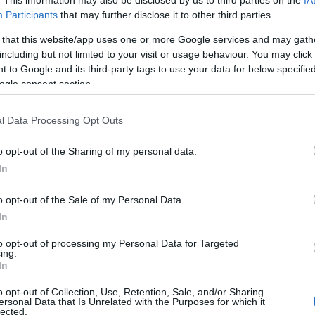
. This information may also be disclosed by us to third parties on the
IA
Participants
that may further disclose it to other third parties.
ταποκριθούν έστω και για τελευταία φορά.
 that this website/app uses one or more Google services and may gath
θύνης από την σύστασή του αγωνίζεται για την
including but not limited to your visit or usage behaviour. You may click 
παλιάς πόλης.
 to Google and its third-party tags to use your data for below specifi
ogle consent section.
στάθμευσης των κατοίκων έχει κατατεθεί σχέδιο
να σημεία στάθμευσης.
l Data Processing Opt Outs
τη φορά στις 28 Ιανουαρίου 2020. Το Δελτίο Τύπου
o opt-out of the Sharing of my personal data.
φερε: «Στην συνάντηση συζητήθηκε το
In
ο Ιστορικό Κέντρο, κυρίως τους θερινούς μήνες
o opt-out of the Sale of my Personal Data.
ωνήθηκε να γίνει επανακαταγραφή των μονίμων
In
ν οποίων θα καθοριστούν οι θέσεις στάθμευσης
εια)».
to opt-out of processing my Personal Data for Targeted
ing.
In
είχαν οριστεί να γίνουν αναβλήθηκαν λόγω
ην Δήμαρχο (28/1, 16/6, 23/6, 27/7/2020), αλλά
o opt-out of Collection, Use, Retention, Sale, and/or Sharing
ersonal Data that Is Unrelated with the Purposes for which it
 οι Τεχνικές Υπηρεσίες. Το Δ.Τ. των Τεχνικών
lected.