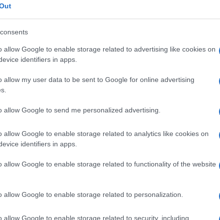
 σε:
Out
κοπούς ως υπόβαθρο για εκπόνηση κυκλοφοριακής
consents
o allow Google to enable storage related to advertising like cookies on
 σαφώς και είναι αναγκαία. Ο προβληματισμός των
evice identifiers in apps.
 θα έχει την ίδια τύχη με τις μελέτες του
ια την καθυστέρηση λήψης άμεσων μέτρων
o allow my user data to be sent to Google for online advertising
ια θα εφαρμοστεί μόνο το σκέλος απομάκρυνσης
s.
to allow Google to send me personalized advertising.
α των αρχών και η συστηματική εξυπηρέτηση
ς κατοίκους της, οι εναπομείναντες
o allow Google to enable storage related to analytics like cookies on
evice identifiers in apps.
κηση επί χάρτου.
o allow Google to enable storage related to functionality of the website
η της Δημοτικής Αρχής επί των από το Νοέμβρη
χωρίς υπεκφυγές και περαιτέρω χρονοτριβή.
o allow Google to enable storage related to personalization.
χετικά με την γενικότερη διευθέτηση του
o allow Google to enable storage related to security, including