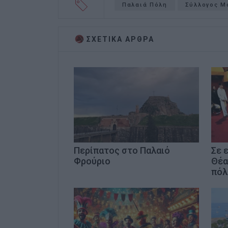
Παλαιά Πόλη
Σύλλογος Μ
ΣΧΕΤΙΚA AΡΘΡΑ
Περίπατος στο Παλαιό
Σε 
Φρούριο
Θέα
πόλ