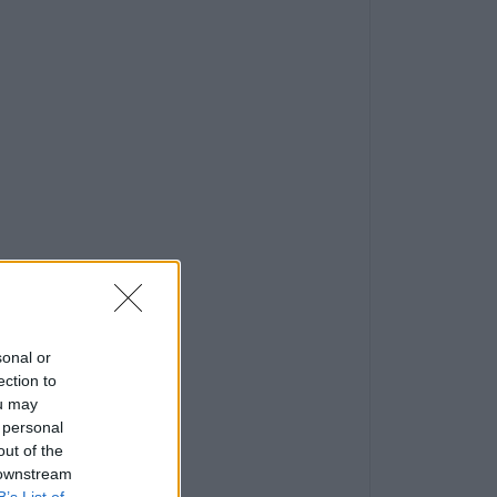
sonal or
ection to
ou may
 personal
out of the
 downstream