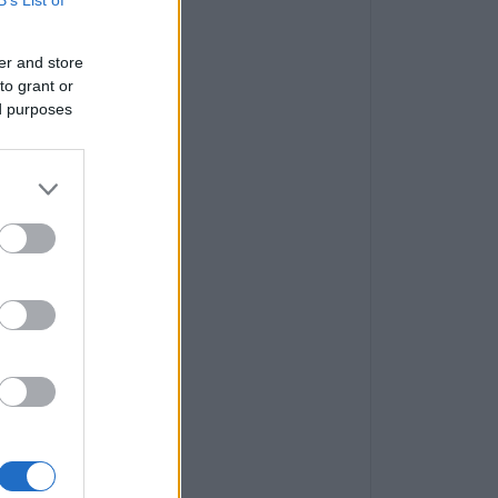
B’s List of
er and store
to grant or
ed purposes