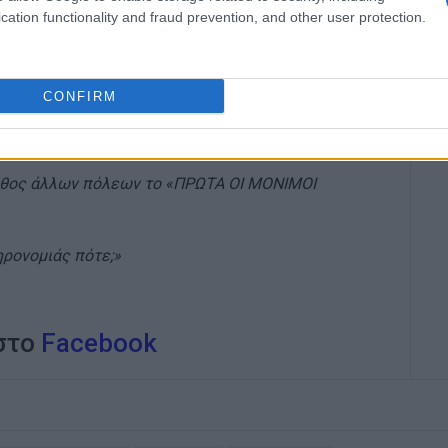
cation functionality and fraud prevention, and other user protection.
 θέσεων στάθμευσης για μονίμους κατοίκους και
 τηρούν το μέτρο.
CONFIRM
η της πρόσβασης οχημάτων μονίμων κατοίκων στους
λήθος άλλων πόλεων το «ΠΡΩΤΑ ΟΙ ΜΟΝΙΜΟΙ
ηρονομιάς πότε;»
 στο
Facebook