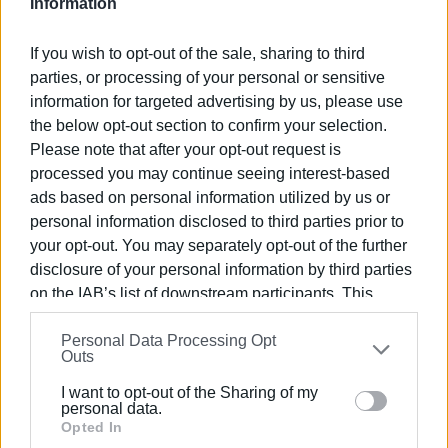
Information
Εμφανίσεις: 237
If you wish to opt-out of the sale, sharing to third
parties, or processing of your personal or sensitive
information for targeted advertising by us, please use
the below opt-out section to confirm your selection.
Please note that after your opt-out request is
processed you may continue seeing interest-based
ads based on personal information utilized by us or
personal information disclosed to third parties prior to
Ελένη Κορωνάκη
your opt-out. You may separately opt-out of the further
Εργάζεται στις Εκδόσεις Ενημέρωση από το
disclosure of your personal information by third parties
1990 σε θέσεις υψηλής ευθύνης. Ειδικεύεται στις
on the IAB’s list of downstream participants. This
δημόσιες σχέσεις, το ελεύθερο και το
information may also be disclosed by us to third parties
καλλιτεχνικό ρεπορτάζ.
Personal Data Processing Opt
on the
IAB’s List of Downstream Participants
that may
Outs
further disclose it to other third parties.
I want to opt-out of the Sharing of my
Please note that this website/app uses one or more
personal data.
Ακολουθήστε το enimerosi στο
Facebook
Google services and may gather and store information
Opted In