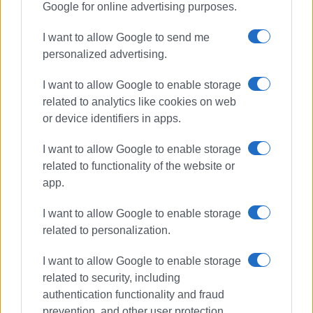
Google for online advertising purposes.
I want to allow Google to send me
personalized advertising.
I want to allow Google to enable storage
related to analytics like cookies on web
or device identifiers in apps.
I want to allow Google to enable storage
related to functionality of the website or
Ενωση Παλαιών Προσκόπων
app.
Corfu Mx Park
Corfu Mountain Trail
Πολιτιστικός Σύλλογος Γυναικών
I want to allow Google to enable storage
Αχαράβης
related to personalization.
Α.Σ. Πήγασος Νότιας Κέρκυρας
Εξωραϊστικός Πολιτιστικός Σύλλογος
I want to allow Google to enable storage
Γουβιών
related to security, including
Εταιρεία Κερκυραϊκών Σπουδών
authentication functionality and fraud
Πιγκουίνοι
prevention, and other user protection.