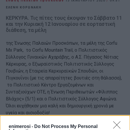
Ενωση Παλαιών Προσκόπων
13 ΙΑΝΟΥΑΡΊΟΥ 2020
/
09:51
ΕΛΈΝΗ ΚΟΡΩΝΆΚΗ
ΚΕΡΚΥΡΑ. Τις πίτες τους έκοψαν το Σάββατο 11
και την Κυριακή 12 Ιανουαρίου σε εορταστική
διάθεση, τα μέλη
της Ένωσης Παλαιών Προσκόπων, τα μέλη της Corfu
Mx Park, το Corfu Mountain Trail, ο Πολιτιστικός
Σύλλογος Γυναικών Αχαράβης, ο Α.Σ. Πήγασος Νότιας
Κέρκυρας, ο Εξωραϊστικός Πολιτιστικός Σύλλογος
Γουβιών, η Εταιρεία Κερκυραϊκών Σπουδών, οι
Πιγκουΐνοι (με τις απαραίτητες βουτιές στη θάλασσα),
το Πολιτιστικό Κέντρο Εργαζομένων και
Συνταξιούχων ΟΤΕ, η Ένωση Περιθειωτών «Φίλιππος
Βλάχος» (5/1) και ο Πολιτιστικός Σύλλογος Αφιώνα.
Όλοι ευχήθηκαν μια καλή και δημιουργική χρονιά με
υγεία και αισιοδοξία!
Περισσότερες φωτογραφίες
εδώ
enimerosi -
Do Not Process My Personal