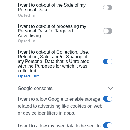
including but not limited to your visit or usage
I want to opt-out of the Sale of my
behaviour. You may click to grant or deny consent to
Personal Data.
Συνδρομητές στο e-paper
Google and its third-party tags to use your data for
Opted In
below specified purposes in below Google consent
I want to opt-out of processing my
section.
Personal Data for Targeted
Advertising.
Opted In
I want to opt-out of Collection, Use,
Retention, Sale, and/or Sharing of
my Personal Data that Is Unrelated
with the Purposes for which it was
collected.
Opted Out
Google consents
I want to allow Google to enable storage
related to advertising like cookies on web
or device identifiers in apps.
I want to allow my user data to be sent to