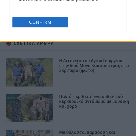
Πολιτιστικό Κέντρο Εργαζομένων και
Συνταξιούχων ΟΤΕ
Ένωση Περιθειωτών «Φίλιππος Βλάχος»
CONFIRM
Πολιτιστικός Σύλλογος Αφιώνα
ΣΧΕΤΙΚA AΡΘΡΑ
Η Λιτανεία του Αγίου Γεωργίου
στην Ιερά Μονή Κασσωπίτρας στο
Σκριπερό (φώτο)
Παλιά Περίθεια: Ένα αυθεντικό
κερκυραϊκό αντάμωμα με μουσική
και χορό
Με θάλασσα, παράδοση και