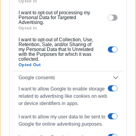
Google and its third-party tags to use your data for
Opted In
στο σχολείο μας δεν "έπιασε τόπο"…»
below specified purposes in below Google consent
I want to opt-out of processing my
Εμφανίσεις: 115
section.
Personal Data for Targeted
Advertising.
Opted In
Ακολουθήστε το enimerosi στο
Facebook
I want to opt-out of Collection, Use,
Retention, Sale, and/or Sharing of
my Personal Data that Is Unrelated
Συνδρομητές στο e-paper
with the Purposes for which it was
collected.
Opted Out
Google consents
I want to allow Google to enable storage
related to advertising like cookies on web
or device identifiers in apps.
I want to allow my user data to be sent to
Google for online advertising purposes.