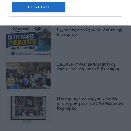
CONFIRM
ΣΧΕΤΙΚA AΡΘΡΑ
Εγγραφές στο Σχολείο Δεύτερης
Ευκαιρίας
ΣΔΕ ΚΕΡΚΥΡΑΣ: Εκπαιδευτική
δράση στη Δημόσια Βιβλιοθήκη
Η εφαρμογή του έργου v-Corfu
στους μαθητές του ΣΔΕ Φυλακών
Κέρκυρας