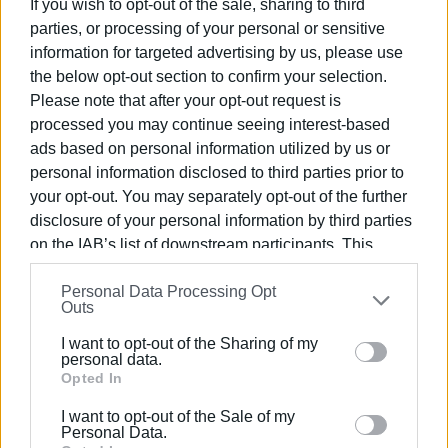
If you wish to opt-out of the sale, sharing to third
συμμετοχή στην (επίμαχη) πρόσκληση πανελλαδικής
parties, or processing of your personal or sensitive
διαμαρτυρίας. Για λόγους, συγκεκριμένους:
information for targeted advertising by us, please use
•Δεν πρόκειται να μπούμε, ως μαθητές, σε πολιτικά
the below opt-out section to confirm your selection.
παιχνίδια.
Please note that after your opt-out request is
•Δεν πρόκειται να συμμεριστούμε τον εθνικισμό και τον
processed you may continue seeing interest-based
Ρατσισμό που συμμερίζονται οι «Ανώνυμοι» οργανωτές
ads based on personal information utilized by us or
της διαμαρτυρίας.
personal information disclosed to third parties prior to
•Κατακρίνουμε τις αλυτρωτικές τάσεις κάθε χώρας,
your opt-out. You may separately opt-out of the further
συμπεριλαμβανομένης και της δικιάς μας.
disclosure of your personal information by third parties
•Δεν έχουμε τίποτα να χωρίσουμε με τον οποιονδήποτε
on the IAB’s list of downstream participants. This
Αλβανό, Σκοπιανό, Βούλγαρο ή Τούρκο συμμαθητή μας.
information may also be disclosed by us to third parties
Ο επίλογος, δικός τους:
«Δεν υφίσταται λόγος μίσους
Personal Data Processing Opt
on the
IAB’s List of Downstream Participants
that may
ανάμεσα σε ανθρώπους διαφορετικών εθνικοτήτων,
Outs
further disclose it to other third parties.
θρησκειών, χρώματος κ.ο.κ. Για αυτόν τον λόγο,
I want to opt-out of the Sharing of my
υποστηρίζουμε την ειρήνη και την ισονομία ανάμεσα σε
Please note that this website/app uses one or more
personal data.
όλους τους λαούς. Σεβασμός για όλους τους
Google services and may gather and store information
Opted In
ανθρώπους, ειρηνική συνύπαρξη για τους λαούς όλου
including but not limited to your visit or usage
I want to opt-out of the Sale of my
του κόσμου. Κατακρίνουμε τον Ρατσισμό, τον εθνικισμό
behaviour. You may click to grant or deny consent to
Personal Data.
από όπου και αν προέρχεται. Η προπαγάνδα ευτυχώς