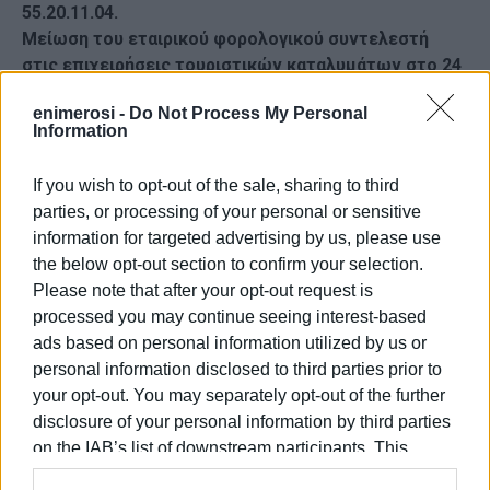
55.20.11.04.
Μείωση του εταιρικού φορολογικού συντελεστή
στις επιχειρήσεις τουριστικών καταλυμάτων στο 24
%.
enimerosi -
Do Not Process My Personal
Μείωση του κανονικού συντελεστή ΦΠΑ από το 24%
Information
στο 20%.
Μετάταξη της εστίασης από τον συντελεστή ΦΠΑ
If you wish to opt-out of the sale, sharing to third
24% στο 20%.
parties, or processing of your personal or sensitive
information for targeted advertising by us, please use
Ο κύριος Π. Κατσαρός καταλήγοντας στην επιστολή
the below opt-out section to confirm your selection.
του προς τον Υπουργό Οικονομικών και τους αρμόδιους
Please note that after your opt-out request is
πολιτικούς φορείς τονίζει ότι: «Σε μια περίοδο κατά
processed you may continue seeing interest-based
την οποία εντείνεται ο διεθνής φορολογικός
ads based on personal information utilized by us or
ανταγωνισμός, καθώς μια σειρά από χώρες μειώνουν
personal information disclosed to third parties prior to
τους συντελεστές τους, με στόχο να γίνουν
your opt-out. You may separately opt-out of the further
ελκυστικότερες από φορολογική σκοπιά, η χώρα μας
disclosure of your personal information by third parties
δεν πρέπει να μείνει άπραγη αλλά να βοηθήσει την
on the IAB’s list of downstream participants. This
μικρομεσαία τουριστική οικονομία που αποδεδειγμένα
information may also be disclosed by us to third parties
στηρίζει χρόνια τώρα την ελληνική περιφερειακή