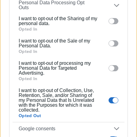
Personal Data Processing Opt
on the
IAB’s List of Downstream Participants
that may
οικονομία να διατηρήσει τη δυναμικότητά της και να
Outs
further disclose it to other third parties.
στοχεύσει σε υψηλούς στόχους με αντίστοιχα έσοδα.
I want to opt-out of the Sharing of my
Σήμερα περισσότερο από ποτέ είναι ανάγκη η
Please note that this website/app uses one or more
personal data.
κυβέρνηση να επανεξετάσει την πολιτική της έναντι
Google services and may gather and store information
Opted In
των μικρομεσαίων τουριστικών επιχειρήσεων ΕΕΔΔ, η
including but not limited to your visit or usage
I want to opt-out of the Sale of my
οποία μέχρι σήμερα περιορίζει την ανάπτυξη τους,
behaviour. You may click to grant or deny consent to
Personal Data.
αποθαρρύνει τις επενδύσεις και οδηγεί, τελικά, στη
Google and its third-party tags to use your data for
Opted In
γιγάντωση της παραοικονομίας».
below specified purposes in below Google consent
I want to opt-out of processing my
section.
Personal Data for Targeted
Advertising.
Opted In
I want to opt-out of Collection, Use,
Εμφανίσεις: 72
Retention, Sale, and/or Sharing of
my Personal Data that Is Unrelated
with the Purposes for which it was
collected.
Ακολουθήστε το enimerosi στο
Facebook
Opted Out
Google consents
Συνδρομητές στο e-paper