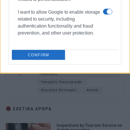
I want to allow Google to enable storage
related to security, including
authentication functionality and fraud
prevention, and other user protection.
CONFIRM
Καταλύματα
ΟΕΤΚ
οικονομία διαμοιρασμού
Ομοσπονδία Τουριστικών Καταλυμάτων
Κέρκυρας
Υπουργός Οικονομικών
Περικλής Κατσαρός
Airbnb
ΣΧΕΤΙΚA AΡΘΡΑ
Inspections by Tourism Service on
Airbnb properties