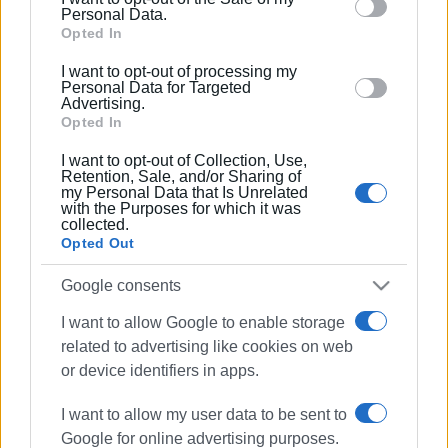
behaviour. You may click to grant or deny consent to
Personal Data.
Google and its third-party tags to use your data for
Opted In
below specified purposes in below Google consent
I want to opt-out of processing my
section.
Personal Data for Targeted
Advertising.
Opted In
I want to opt-out of Collection, Use,
Retention, Sale, and/or Sharing of
my Personal Data that Is Unrelated
with the Purposes for which it was
collected.
Opted Out
Ε.Μ.Ε.Δ.
Διασώστες
Όλυμπος
Google consents
Ειδική Μονάδα Έρευνας Διάσωσης
Κέρκυρας
I want to allow Google to enable storage
related to advertising like cookies on web
or device identifiers in apps.
ΣΧΕΤΙΚA AΡΘΡΑ
I want to allow my user data to be sent to
Συνεχίζουν στον Όλυμπο
Google for online advertising purposes.