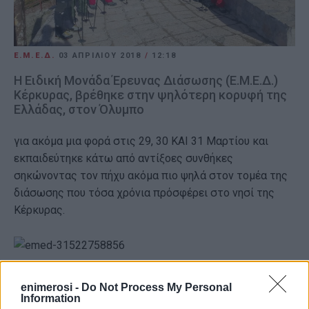
Ε.Μ.Ε.Δ.
03 ΑΠΡΙΛΊΟΥ 2018
/
12:18
Η Ειδική Μονάδα Έρευνας Διάσωσης (Ε.Μ.Ε.Δ.)
Κέρκυρας, βρέθηκε στην ψηλότερη κορυφή της
Ελλάδας, στον Όλυμπο
για ακόμα μια φορά στις 29, 30 ΚΑΙ 31 Μαρτίου και
εκπαιδεύτηκε κάτω από αντίξοες συνθήκες
σηκώνοντας τον πήχυ ακόμα πιο ψηλά στον τομέα της
διάσωσης που τόσα χρόνια πρόσφέρει στο νησί της
Κέρκυρας.
Εμφανίσεις: 108
enimerosi -
Do Not Process My Personal
Information