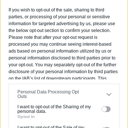
Ακολουθήστε το enimerosi στο
Facebook
If you wish to opt-out of the sale, sharing to third
parties, or processing of your personal or sensitive
Συνδρομητές στο e-paper
information for targeted advertising by us, please use
the below opt-out section to confirm your selection.
Please note that after your opt-out request is
processed you may continue seeing interest-based
ads based on personal information utilized by us or
personal information disclosed to third parties prior to
your opt-out. You may separately opt-out of the further
disclosure of your personal information by third parties
on the IAB’s list of downstream participants. This
information may also be disclosed by us to third parties
Personal Data Processing Opt
on the
IAB’s List of Downstream Participants
that may
Outs
further disclose it to other third parties.
I want to opt-out of the Sharing of my
Please note that this website/app uses one or more
personal data.
Google services and may gather and store information
Opted In
including but not limited to your visit or usage
I want to opt-out of the Sale of my