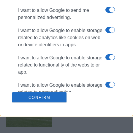
Καλούδης και Χάτζι
I want to allow Google to send me
personalized advertising.
I want to allow Google to enable storage
Ενίσχυση στον άσσο ο Όλυμπος με
τον Λ. Πισσιάνη
related to analytics like cookies on web
or device identifiers in apps.
I want to allow Google to enable storage
related to functionality of the website or
Την Κυριακή 29/3 η τακτική Γ.Σ.
του Ολύμπου
app.
I want to allow Google to enable storage
related to personalization.
CONFIRM
«Στον Όλυμπο δεν έγινε καμιά
I want to allow Google to enable storage
συνέλευση»
related to security, including
authentication functionality and fraud
prevention, and other user protection.