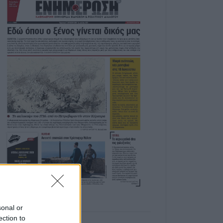
sonal or
ection to