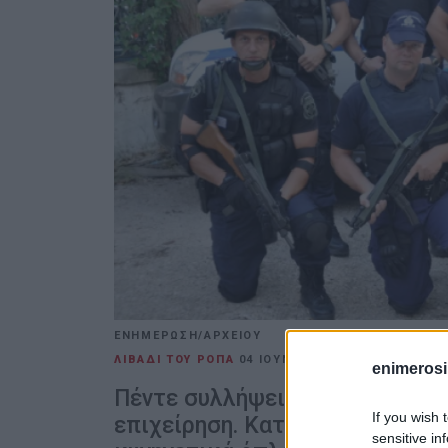
ΕΝΗΜΕΡΩΣΗ/ΑΡΧΕΙΟΥ
ΛΙΒΑΔΙ ΤΟΥ ΡΟΠΑ
04 ΙΟΥΝΊΟΥ 2026
/
17:59
ΕΛΕΝ
enimerosi
Πέντε συλλήψεις στο Λιβάδι Ρ
If you wish 
επιχείρηση. Κατασχέθηκαν τιμ
sensitive in