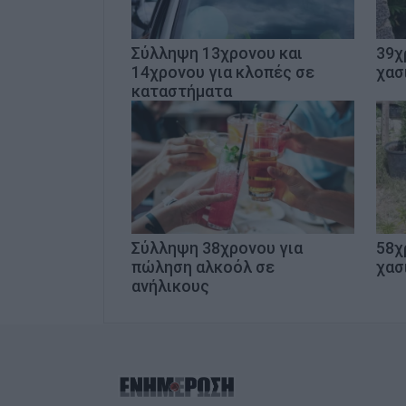
Σύλληψη 13χρονου και
39χ
14χρονου για κλοπές σε
χασ
καταστήματα
Σύλληψη 38χρονου για
58χ
πώληση αλκοόλ σε
χασ
ανήλικους