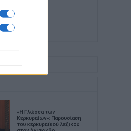
Α
«Η Γλώσσα των
Κερκυραίων»: Παρουσίαση
του κερκυραϊκού λεξικού
στον Αγιάκωβο