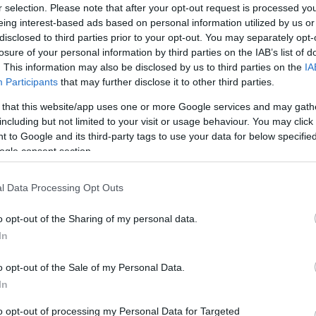
 ναρκωτικά χάπια. Εξιχνιάστηκαν
r selection. Please note that after your opt-out request is processed y
 διάφορες περιοχές του νησιού.
eing interest-based ads based on personal information utilized by us or
disclosed to third parties prior to your opt-out. You may separately opt-
losure of your personal information by third parties on the IAB’s list of
 δύο κυνηγετικά όπλα, 1.550 ευρώ σε μετρητά και 60
. This information may also be disclosed by us to third parties on the
IA
 από την Αστυνομία κατά την εξάρθρωση
Participants
that may further disclose it to other third parties.
αι να διέπραττε συστηματικές διαρρήξεις
 that this website/app uses one or more Google services and may gath
ς. Η αξία της λείας που αποδίδεται στη δράση της
including but not limited to your visit or usage behaviour. You may click 
 ευρώ.
 to Google and its third-party tags to use your data for below specifi
ogle consent section.
σμένη επιχείρηση της Υποδιεύθυνσης Δίωξης και
αγματοποιήθηκε το πρωί της Τρίτης 2 Ιουνίου στην
l Data Processing Opt Outs
στυνομικών της Ο.Π.ΔΙ., της Ο.Π.Κ.Ε. και Διμοιρίας
o opt-out of the Sharing of my personal data.
In
 29, 33 και 56 ετών, ενώ στη δικογραφία
ορίες αφορούν, κατά περίπτωση, συμμετοχή και
o opt-out of the Sale of my Personal Data.
τε κλοπές από οικίες, κλοπή ηλεκτρικής ενέργειας,
In
σιών και επικίνδυνη οδήγηση.
to opt-out of processing my Personal Data for Targeted