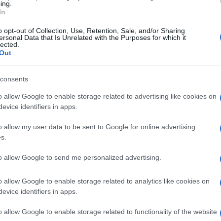
νας, η ομάδα είχε συγκροτηθεί από τα μέσα Ιουνίου
ing.
In
η κλοπών. Τα μέλη της δρούσαν με διαφορετική
ς σε κατοικίες είτε με παραβίαση εισόδων είτε
o opt-out of Collection, Use, Retention, Sale, and/or Sharing
ersonal Data that Is Unrelated with the Purposes for which it
 μπαλκονόπορτες.
lected.
Out
πτώσεις κλοπών σε διάφορες περιοχές της
υ 2025. Κατά τις έρευνες εντοπίστηκαν επίσης
consents
 σύνδεση κατοικιών με το δίκτυο ηλεκτροδότησης,
ών και για κλοπή ηλεκτρικού ρεύματος.
o allow Google to enable storage related to advertising like cookies on
evice identifiers in apps.
, ενώ η προανάκριση συνεχίζεται προκειμένου να
ς υποθέσεις διαρρήξεων στο νησί.
o allow my user data to be sent to Google for online advertising
s.
to allow Google to send me personalized advertising.
o allow Google to enable storage related to analytics like cookies on
evice identifiers in apps.
εις Ενημέρωση από το 1990 σε θέσεις υψηλής
στις δημόσιες σχέσεις, το ελεύθερο και το
o allow Google to enable storage related to functionality of the website
ζ.