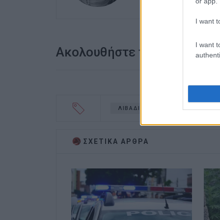
or app.
I want t
I want t
Ακολουθήστε το enimerosi
authenti
ΛΙΒΑΔΙ ΤΟΥ ΡΟΠΑ
ΑΣΤΥΝΟ
ΣΧΕΤΙΚA AΡΘΡΑ