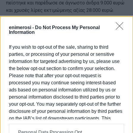
πείστηκε και παρέδωσε σε άγνωστο άνδρα 9.000 ευρώ
και χρυσές λίρες εκτιμώμενης αξίας 28.000 ευρώ.
Η Αστυνομία καλεί τους πολίτες να είναι ιδιαίτερα
enimerosi -
Do Not Process My Personal
προσεκτικοί απέναντι σε τηλεφωνήματα από
Information
αγνώστους που ζητούν προσωπικά στοιχεία ή χρήματα.
Υπενθυμίζει ότι δεν πρέπει να αποκαλύπτονται κωδικοί
If you wish to opt-out of the sale, sharing to third
e-banking, στοιχεία καρτών ή PIN μέσω τηλεφώνου ή
parties, or processing of your personal or sensitive
ηλεκτρονικού ταχυδρομείου, ενώ σε περιπτώσεις
information for targeted advertising by us, please use
δήθεν ατυχημάτων συγγενών συνιστάται οι πολίτες να
the below opt-out section to confirm your selection.
επικοινωνούν οι ίδιοι με τα οικεία τους πρόσωπα για
Please note that after your opt-out request is
επιβεβαίωση.
processed you may continue seeing interest-based
ads based on personal information utilized by us or
Παράλληλα, η Γενική Περιφερειακή Αστυνομική
personal information disclosed to third parties prior to
Διεύθυνση Ιονίων Νήσων ζητά από πολίτες, φορείς και
your opt-out. You may separately opt-out of the further
κοινωνικές δομές να ενημερώνουν ιδιαίτερα τους
disclosure of your personal information by third parties
ηλικιωμένους για τις μεθόδους εξαπάτησης. Σε κάθε
on the IAB’s list of downstream participants. This
περίπτωση απόπειρας ή περιστατικού απάτης, οι
information may also be disclosed by us to third parties
πολίτες καλούνται να επικοινωνούν άμεσα με την
Personal Data Processing Opt
on the
IAB’s List of Downstream Participants
that may