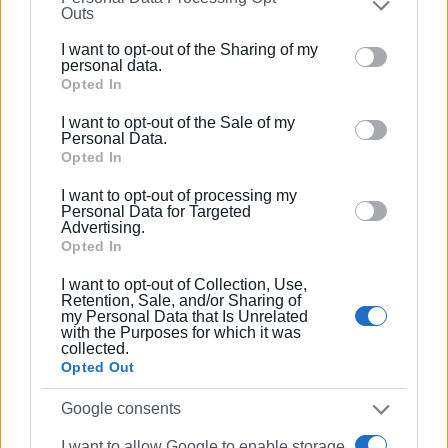
Outs
Αστυνομία στο «100».
further disclose it to other third parties.
I want to opt-out of the Sharing of my
Εμφανίσεις: 2349
Please note that this website/app uses one or more
personal data.
Google services and may gather and store information
Opted In
including but not limited to your visit or usage
I want to opt-out of the Sale of my
behaviour. You may click to grant or deny consent to
Personal Data.
Google and its third-party tags to use your data for
Opted In
below specified purposes in below Google consent
I want to opt-out of processing my
section.
Personal Data for Targeted
Advertising.
Opted In
ΕΛΕΝΗ ΚΟΡΩΝΑΚΗ
I want to opt-out of Collection, Use,
Retention, Sale, and/or Sharing of
Εργάζεται στις Εκδόσεις Ενημέρωση από το
my Personal Data that Is Unrelated
1990 σε θέσεις υψηλής ευθύνης. Ειδικεύεται στις
with the Purposes for which it was
collected.
δημόσιες σχέσεις, το ελεύθερο και το
Opted Out
καλλιτεχνικό ρεπορτάζ.
Google consents
I want to allow Google to enable storage