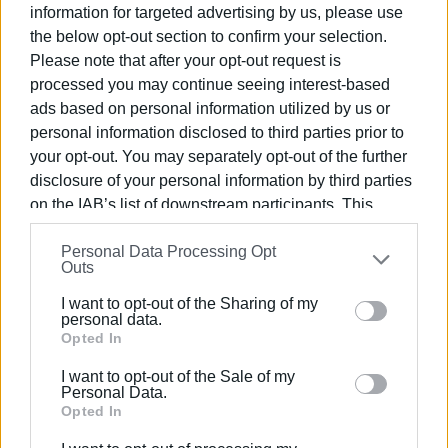
του παρέχεται η απαραίτητη ιατρική φροντίδα.
information for targeted advertising by us, please use
Προανάκριση για τα αίτια και τις ακριβείς συνθήκες
the below opt-out section to confirm your selection.
του τραγικού δυστυχήματος διενεργούν οι αρμόδιες
Please note that after your opt-out request is
αστυνομικές αρχές.
processed you may continue seeing interest-based
ads based on personal information utilized by us or
Εμφανίσεις: 3653
personal information disclosed to third parties prior to
your opt-out. You may separately opt-out of the further
disclosure of your personal information by third parties
on the IAB’s list of downstream participants. This
information may also be disclosed by us to third parties
Personal Data Processing Opt
on the
IAB’s List of Downstream Participants
that may
Outs
further disclose it to other third parties.
I want to opt-out of the Sharing of my
Please note that this website/app uses one or more
personal data.
ΕΛΕΝΗ ΚΟΡΩΝΑΚΗ
Google services and may gather and store information
Opted In
Εργάζεται στις Εκδόσεις Ενημέρωση από το
including but not limited to your visit or usage
I want to opt-out of the Sale of my
1990 σε θέσεις υψηλής ευθύνης. Ειδικεύεται στις
behaviour. You may click to grant or deny consent to
Personal Data.
δημόσιες σχέσεις, το ελεύθερο και το
Google and its third-party tags to use your data for
Opted In
καλλιτεχνικό ρεπορτάζ.
below specified purposes in below Google consent