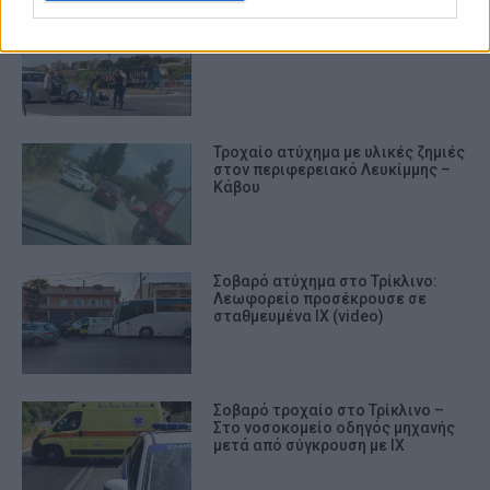
Τροχαίο ατύχημα με τραυματισμό
στον κόμβο του Γερμανικού
Τροχαίο ατύχημα με υλικές ζημιές
στον περιφερειακό Λευκίμμης –
Κάβου
Σοβαρό ατύχημα στο Τρίκλινο:
Λεωφορείο προσέκρουσε σε
σταθμευμένα ΙΧ (video)
Σοβαρό τροχαίο στο Τρίκλινο –
Στο νοσοκομείο οδηγός μηχανής
μετά από σύγκρουση με ΙΧ