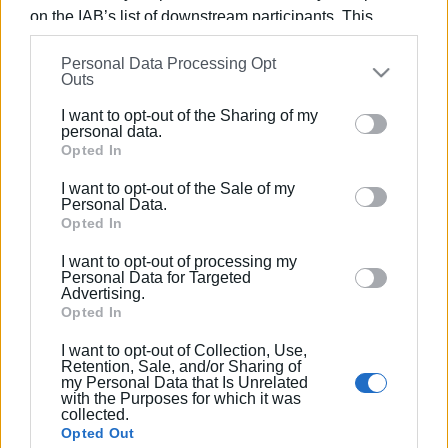
1990 σε θέσεις υψηλής ευθύνης. Ειδικεύεται στις
on the IAB’s list of downstream participants. This
δημόσιες σχέσεις, το ελεύθερο και το
information may also be disclosed by us to third parties
καλλιτεχνικό ρεπορτάζ.
Personal Data Processing Opt
on the
IAB’s List of Downstream Participants
that may
Outs
further disclose it to other third parties.
I want to opt-out of the Sharing of my
Please note that this website/app uses one or more
personal data.
Ακολουθήστε το enimerosi στο
Facebook
Google services and may gather and store information
Opted In
including but not limited to your visit or usage
I want to opt-out of the Sale of my
behaviour. You may click to grant or deny consent to
Personal Data.
Συνδρομητές στο e-paper
Google and its third-party tags to use your data for
Opted In
below specified purposes in below Google consent
I want to opt-out of processing my
section.
Personal Data for Targeted
Advertising.
Opted In
I want to opt-out of Collection, Use,
Retention, Sale, and/or Sharing of
my Personal Data that Is Unrelated
with the Purposes for which it was
collected.
Opted Out