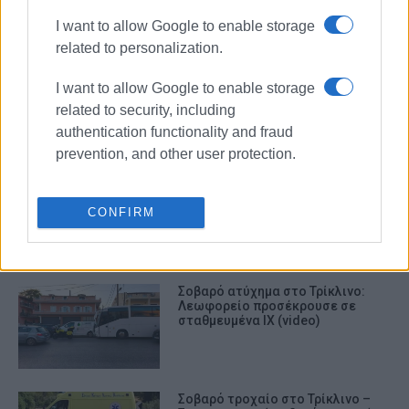
ΣΧΕΤΙΚA AΡΘΡΑ
I want to allow Google to enable storage
related to personalization.
Τροχαίο ατύχημα με τραυματισμό
I want to allow Google to enable storage
στον κόμβο του Γερμανικού
related to security, including
authentication functionality and fraud
prevention, and other user protection.
Τροχαίο ατύχημα με υλικές ζημιές
στον περιφερειακό Λευκίμμης –
Κάβου
CONFIRM
Σοβαρό ατύχημα στο Τρίκλινο:
Λεωφορείο προσέκρουσε σε
σταθμευμένα ΙΧ (video)
Σοβαρό τροχαίο στο Τρίκλινο –