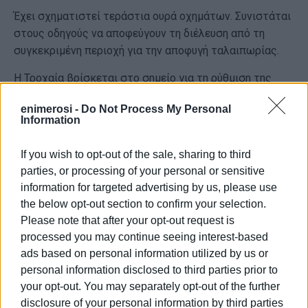
Έχει σχηματιστεί τεράστια ουρά οχημάτων. Συνιστάται
στους οδηγούς να αποφεύγουν τη διέλευση από τη
συγκεκριμένη περιοχή για την αποφυγή ταλαιπωρίας.
Η Τροχαία βρίσκεται στο σημείο για τη ρύθμιση της
κίνησης και τη διερεύνηση των αιτίων του συμβάντος.
enimerosi -
Do Not Process My Personal
Information
Εμφανίσεις: 3024
If you wish to opt-out of the sale, sharing to third
parties, or processing of your personal or sensitive
information for targeted advertising by us, please use
the below opt-out section to confirm your selection.
Please note that after your opt-out request is
processed you may continue seeing interest-based
ads based on personal information utilized by us or
personal information disclosed to third parties prior to
ΕΛΕΝΗ ΚΟΡΩΝΑΚΗ
your opt-out. You may separately opt-out of the further
Εργάζεται στις Εκδόσεις Ενημέρωση από το
disclosure of your personal information by third parties