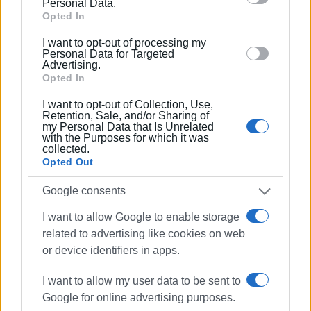
Personal Data.
Google and its third-party tags to use your data for
Opted In
Απομακρυνθείτε αμέσως και διευκολύνετε την
below specified purposes in below Google consent
πρόσβαση των πυροσβεστικών οχημάτων.
I want to opt-out of processing my
section.
Personal Data for Targeted
«Η πρόληψη είναι η καλύτερη καταστολή.
Advertising.
Opted In
Προστατεύουμε το νησί μας, σεβόμαστε τον νόμο».
I want to opt-out of Collection, Use,
Διοίκηση Πυροσβεστικών Υπηρεσιών Ν. Κέρκυρας
Retention, Sale, and/or Sharing of
my Personal Data that Is Unrelated
Πύραρχος Βασίλειος Χ. Γιάννος
with the Purposes for which it was
collected.
Opted Out
Εμφανίσεις: 1385
Google consents
I want to allow Google to enable storage
related to advertising like cookies on web
or device identifiers in apps.
I want to allow my user data to be sent to
Google for online advertising purposes.