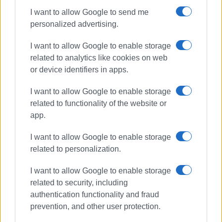
ΕΛΕΝΗ ΚΟΡΩΝΑΚΗ
I want to allow Google to send me
Εργάζεται στις Εκδόσεις Ενημέρωση από το
personalized advertising.
1990 σε θέσεις υψηλής ευθύνης. Ειδικεύεται στις
δημόσιες σχέσεις, το ελεύθερο και το
I want to allow Google to enable storage
καλλιτεχνικό ρεπορτάζ.
related to analytics like cookies on web
or device identifiers in apps.
I want to allow Google to enable storage
Ακολουθήστε το enimerosi στο
Facebook
related to functionality of the website or
app.
Συνδρομητές στο e-paper
I want to allow Google to enable storage
related to personalization.
I want to allow Google to enable storage
related to security, including
authentication functionality and fraud
prevention, and other user protection.