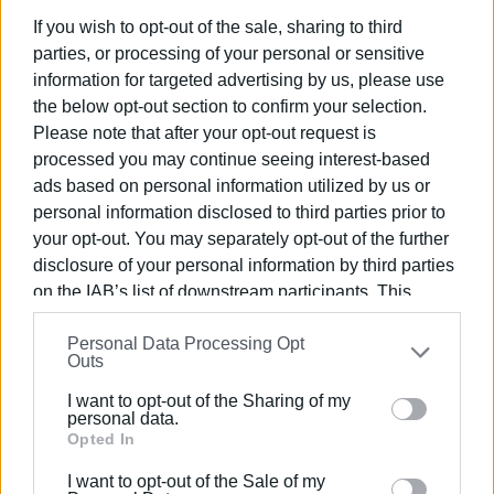
Όλοι οι ιδιοκτήτες, νομείς και μισθωτές οικοπέδων
If you wish to opt-out of the sale, sharing to third
υποχρεούνται:
parties, or processing of your personal or sensitive
Να προβούν στον καθαρισμό των χώρων τους έως τις
information for targeted advertising by us, please use
15 Ιουνίου 2026.
the below opt-out section to confirm your selection.
Please note that after your opt-out request is
Να δηλώσουν τον καθαρισμό στο Εθνικό Μητρώο.
processed you may continue seeing interest-based
ads based on personal information utilized by us or
Να διατηρούν τους χώρους καθαρούς μέχρι το τέλος
personal information disclosed to third parties prior to
της αντιπυρικής περιόδου (31 Οκτωβρίου).
your opt-out. You may separately opt-out of the further
Τι να κάνετε αν εντοπίσετε πυρκαγιά
disclosure of your personal information by third parties
on the IAB’s list of downstream participants. This
Σε περίπτωση καπνού ή φλόγας, καλέστε αμέσως στο
information may also be disclosed by us to third parties
199 ή στο 112.
Personal Data Processing Opt
on the
IAB’s List of Downstream Participants
that may
Outs
further disclose it to other third parties.
Μην υποθέτετε ότι κάποιος άλλος έχει ήδη
I want to opt-out of the Sharing of my
τηλεφωνήσει.
Please note that this website/app uses one or more
personal data.
Google services and may gather and store information
Opted In
Δώστε ακριβείς πληροφορίες για την τοποθεσία, το
including but not limited to your visit or usage
είδος της βλάστησης και την κατεύθυνση της φωτιάς.
I want to opt-out of the Sale of my
behaviour. You may click to grant or deny consent to