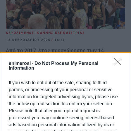
ΑΕΡΟΛΙΜΕΝΑΣ ΙΩΑΝΝΗΣ ΚΑΠΟΔΙΣΤΡΙΑΣ
12 ΦΕΒΡΟΥΑΡΊΟΥ 2026
/
16:41
Από το 2017, έτος παραχώρησης των 14
περιφερειακών αεροδρομίων, η Fraport Greece
έχει υποδεχθεί περισσότερους από 252
enimerosi -
Do Not Process My Personal
Information
εκατομμύρια επιβάτες.
KEΡKYΡA (FRAPORT). Ο Αερολιμένας Κέρκυρας
If you wish to opt-out of the sale, sharing to third
«Ιωάννης Καποδίστριας», σημείωσε τη μεγαλύτερη
parties, or processing of your personal or sensitive
αύξηση στα 14 αεροδρόμια της Fraport, 36,8% για το
information for targeted advertising by us, please use
the below opt-out section to confirm your selection.
μήνα Ιανουάριο σε σχέση με τον αντίστοιχο μήνα του
Please note that after your opt-out request is
2025, με το συνολικό αριθμό επιβατών να ανέρχεται σε
processed you may continue seeing interest-based
13.592 επιβάτες.
ads based on personal information utilized by us or
Τον Ιανουάριο του 2026, τα αεροδρόμια υπό τη