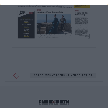
related to functionality of the website or
app.
I want to allow Google to enable storage
related to personalization.
I want to allow Google to enable storage
related to security, including
authentication functionality and fraud
prevention, and other user protection.
ΑΕΡΟΛΙΜΕΝΑΣ ΙΩΑΝΝΗΣ ΚΑΠΟΔΙΣΤΡΙΑΣ