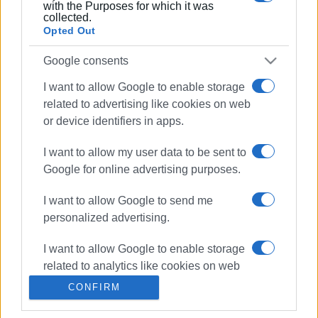
with the Purposes for which it was
collected.
Ακολουθήστε το enimerosi στο
Facebook
Opted Out
Google consents
Συνδρομητές στο e-paper
I want to allow Google to enable storage
related to advertising like cookies on web
or device identifiers in apps.
I want to allow my user data to be sent to
Google for online advertising purposes.
I want to allow Google to send me
personalized advertising.
I want to allow Google to enable storage
related to analytics like cookies on web
or device identifiers in apps.
CONFIRM
I want to allow Google to enable storage