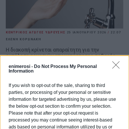
ΚΕΝΤΡΙΚΟΣ ΑΓΩΓΟΣ ΥΔΡΕΥΣΗΣ
25 ΙΑΝΟΥΑΡΊΟΥ 2026
/
22:07
ΕΛΕΝΗ ΚΟΡΩΝΑΚΗ
Η διακοπή κρίνεται απαραίτητη για την
εκτέλεση εργασιών αποκατάστασης σοβαρής
βλάβης
enimerosi -
Do Not Process My Personal
Information
ΚΕΡΚΥΡΑ. Από τη Δ.Ε.Υ.Α.Κ. ανακοινώνεται ότι τις
πρώτες πρωινές ώρες της Δευτέρας 26 Ιανουαρίου,
If you wish to opt-out of the sale, sharing to third
από τις 00:00 έως τις 06:00, θα σημειωθεί διακοπή
parties, or processing of your personal or sensitive
υδροδότησης σε όλη την πόλη της Κέρκυρας.
information for targeted advertising by us, please use
the below opt-out section to confirm your selection.
Η διακοπή κρίνεται απαραίτητη για την εκτέλεση
Please note that after your opt-out request is
εργασιών αποκατάστασης σοβαρής βλάβης στον
processed you may continue seeing interest-based
κεντρικό αγωγό ύδρευσης.
ads based on personal information utilized by us or