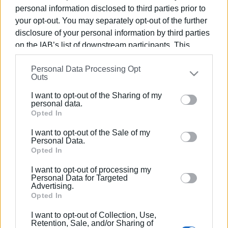
Ζητούμε την κατανόηση των κατοίκων και των
personal information disclosed to third parties prior to
your opt-out. You may separately opt-out of the further
επαγγελματιών της περιοχής.
disclosure of your personal information by third parties
on the IAB’s list of downstream participants. This
information may also be disclosed by us to third parties
Εμφανίσεις: 189
Personal Data Processing Opt
on the
IAB’s List of Downstream Participants
that may
Outs
further disclose it to other third parties.
I want to opt-out of the Sharing of my
Please note that this website/app uses one or more
personal data.
Google services and may gather and store information
Opted In
including but not limited to your visit or usage
I want to opt-out of the Sale of my
behaviour. You may click to grant or deny consent to
Personal Data.
Google and its third-party tags to use your data for
Opted In
below specified purposes in below Google consent
I want to opt-out of processing my
ΕΛΕΝΗ ΚΟΡΩΝΑΚΗ
section.
Personal Data for Targeted
Advertising.
Εργάζεται στις Εκδόσεις Ενημέρωση από το
Opted In
1990 σε θέσεις υψηλής ευθύνης. Ειδικεύεται στις
δημόσιες σχέσεις, το ελεύθερο και το
I want to opt-out of Collection, Use,
Retention, Sale, and/or Sharing of
καλλιτεχνικό ρεπορτάζ.