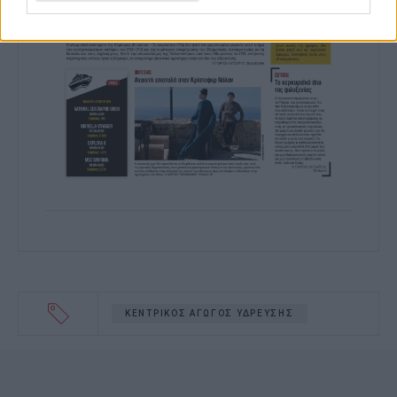
I want to allow Google to enable storage
related to functionality of the website or
app.
I want to allow Google to enable storage
related to personalization.
I want to allow Google to enable storage
related to security, including
authentication functionality and fraud
prevention, and other user protection.
ΚΕΝΤΡΙΚΟΣ ΑΓΩΓΟΣ ΥΔΡΕΥΣΗΣ