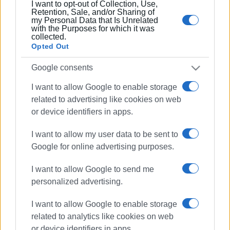
I want to opt-out of Collection, Use,
πως η ισχυρότερη ιδιότητα του δημοσιογράφου
Retention, Sale, and/or Sharing of
στην ενημέρωση είναι το ενδιαφέρον του για τα
my Personal Data that Is Unrelated
with the Purposes for which it was
κοινά και στην επικοινωνία η έντιμη και
collected.
ανιδιοτελής διαμεσολάβηση.
Opted Out
Google consents
I want to allow Google to enable storage
Ακολουθήστε το enimerosi στο
Facebook
related to advertising like cookies on web
or device identifiers in apps.
Συνδρομητές στο e-paper
I want to allow my user data to be sent to
Google for online advertising purposes.
I want to allow Google to send me
personalized advertising.
I want to allow Google to enable storage
related to analytics like cookies on web
or device identifiers in apps.