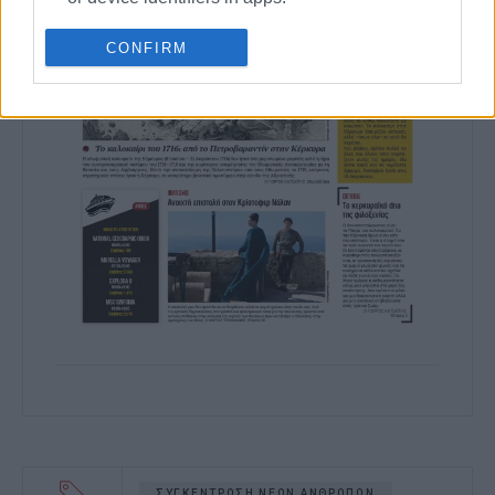
I want to allow Google to enable storage
CONFIRM
related to functionality of the website or
app.
I want to allow Google to enable storage
related to personalization.
I want to allow Google to enable storage
related to security, including
authentication functionality and fraud
prevention, and other user protection.
ΣΥΓΚΕΝΤΡΩΣΗ ΝΕΩΝ ΑΝΘΡΩΠΩΝ