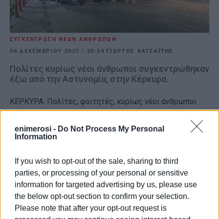
ΣΥΓΚΕΝΤΡΩΣΗ ΝΕΩΝ ΑΝΘΡΩΠΩΝ
06 ΔΕΚΕΜΒΡΊΟΥ 2025
/
20:34
ΓΙΩΡΓΟΣ ΚΑΤΣΑΪΤΗΣ
Πολίτες κυρίως νέοι άνθρωποι συγκεντρώθηκαν
έξω από την Αστυνομία, στην Κέρκυρα.
KEΡΚΥΡΑ. Πολίτες, φοιτητές, κυρίως νέοι άνθρωποι
δεν ξέχασαν τη μαύρη επέτειο της δολοφονίας του
15χρονου Αλέξανδρου Γρηγορόπουλου. Συγκεντρώθηκαν
enimerosi -
Do Not Process My Personal
Information
το απόγευμα κι έφθασαν έξω από την αστυνομική
διεύθυνση όπου πραγματοποίησαν παράσταση
If you wish to opt-out of the sale, sharing to third
διαμαρτυρίας και μνήμης για τα δραματικά γεγονότα
parties, or processing of your personal or sensitive
ανήμερα 6ης Δεκεμβρίου του 2008
που το εγκληματικό
information for targeted advertising by us, please use
χέρι ενός ειδικού φρουρού έκοψε το νήμα της ζωής
the below opt-out section to confirm your selection.
ενός εφήβου.
Please note that after your opt-out request is
Εμφανίσεις: 113