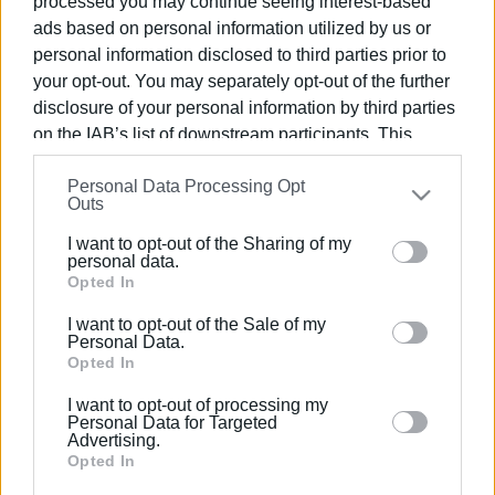
processed you may continue seeing interest-based
ads based on personal information utilized by us or
personal information disclosed to third parties prior to
your opt-out. You may separately opt-out of the further
disclosure of your personal information by third parties
on the IAB’s list of downstream participants. This
information may also be disclosed by us to third parties
Personal Data Processing Opt
on the
IAB’s List of Downstream Participants
that may
Outs
further disclose it to other third parties.
ΓΙΩΡΓΟΣ ΚΑΤΣΑΪΤΗΣ
I want to opt-out of the Sharing of my
Please note that this website/app uses one or more
personal data.
Είναι ο εκδότης - διευθυντής της Ενημέρωσης.
Google services and may gather and store information
Opted In
Έχει σπουδάσει και εργαστεί ως μηχανικός και
including but not limited to your visit or usage
ηλεκτρονικός. Δημοσιογραφεί από τις αρχές της
I want to opt-out of the Sale of my
behaviour. You may click to grant or deny consent to
Personal Data.
δεκαετίας του 1980. Έχει συνεργαστεί με σχεδόν
Google and its third-party tags to use your data for
Opted In
όλες τις αθηναϊκές εφημερίδες. Διετέλεσε
below specified purposes in below Google consent
πρόεδρος του Συνδέσμου Ημερησίων
I want to opt-out of processing my
section.
Personal Data for Targeted
Περιφερειακών Εφημερίδων, τον οποίον
Advertising.
υπηρέτησε και από τη θέση του γενικού
Opted In
γραμματέα στο δ.σ. επί οκτώ χρόνια. Πιστεύει