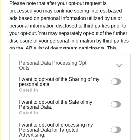
Please note that after your opt-out request is
ΦΩΤΟ@ ΕΝΗΜΕΡΩΣΗ
processed you may continue seeing interest-based
ads based on personal information utilized by us or
Εμφανίσεις: 119
personal information disclosed to third parties prior to
your opt-out. You may separately opt-out of the further
disclosure of your personal information by third parties
on the IAB’s list of downstream participants. This
information may also be disclosed by us to third parties
Personal Data Processing Opt
on the
IAB’s List of Downstream Participants
that may
Outs
further disclose it to other third parties.
I want to opt-out of the Sharing of my
Please note that this website/app uses one or more
personal data.
ΒΑΣΙΛΗΣ ΠΑΝΤΑΖΟΠΟΥΛΟΣ
Google services and may gather and store information
Opted In
including but not limited to your visit or usage
Ο Βασίλης Πανταζόπουλος είναι απόφοιτος του
I want to opt-out of the Sale of my
behaviour. You may click to grant or deny consent to
τμήματος Μεσογειακών Σπουδών του
Personal Data.
Google and its third-party tags to use your data for
Opted In
Πανεπιστημίου Αιγαίου (Ρόδος), με ειδίκευση
below specified purposes in below Google consent
στις Διεθνείς Σχέσεις. Επιπλέον, είναι κάτοχος
I want to opt-out of processing my
section.
Μεταπτυχιακού Τίτλου από το Πανεπιστήμιο του
Personal Data for Targeted
Advertising.
Readingστις Στρατηγικές Σπουδές.