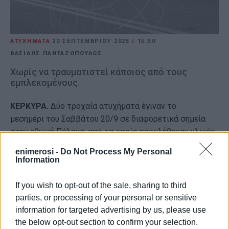
ΑΤΥΧΗΜΑΤΑ
20 ΣΕΠΤΕΜΒΡΊΟΥ 2025
/
15:50
ΒΑΣΙΛΗΣ ΠΑΝΤΑΖΟΠΟΥΛΟΣ
Χωρίς να τραυματιστεί κάποιος από τους
εμπλεκομένους.
ΚΕΡΚΥΡΑ.
Δύο τροχαία ατυχήματα έγιναν το
μεσημέρι του Σαββάτου 20/9 σε διαφορετικά σημεία
στην εθνική Πέλεκα, από τα οποία προκλήθηκαν υλικές
ζημιές.
enimerosi -
Do Not Process My Personal
Information
Στην πρώτη περίπτωση, ένα αυτοκίνητο συγκρούστηκε
με μηχανή, ενώ στη δεύτερη, στο συμβάν ενεπλάκησαν
If you wish to opt-out of the sale, sharing to third
δύο αυτοκίνητα.
parties, or processing of your personal or sensitive
information for targeted advertising by us, please use
Σε κανένα από τα δύο συμβάντα δεν υπήρξε κάποιος
the below opt-out section to confirm your selection.
τραυματισμός.