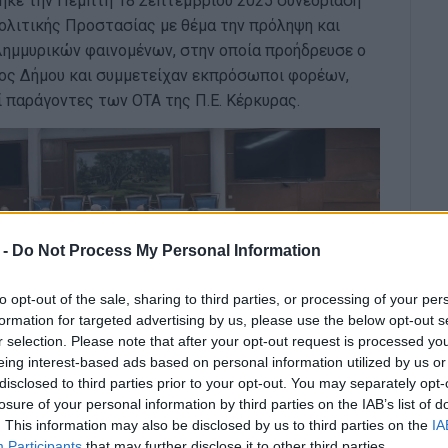
ηκε την Πέμπτη 18 Σεπτεμβρίου 2025 συνεδρίαση
ολιτικής Προστασίας με θέμα την πρόληψη και
ημμυρικών φαινομένων, στην οποία προήδρευσε ο
ρος Δήμου και συμμετείχαν εκπρόσωποι φορέων,
 παράγοντες των ΟΤΑ της Π.Ε. Κέρκυρας.
 -
Do Not Process My Personal Information
to opt-out of the sale, sharing to third parties, or processing of your per
formation for targeted advertising by us, please use the below opt-out s
r selection. Please note that after your opt-out request is processed y
eing interest-based ads based on personal information utilized by us or
disclosed to third parties prior to your opt-out. You may separately opt-
ντονισμός και η συνεργασία όλων των εμπλεκόμενων
losure of your personal information by third parties on the IAB’s list of
όληψης και ετοιμότητας, που έχουν άμεση και
. This information may also be disclosed by us to third parties on the
IA
ιση κινδύνων από την εκδήλωση πλημμυρικών
Participants
that may further disclose it to other third parties.