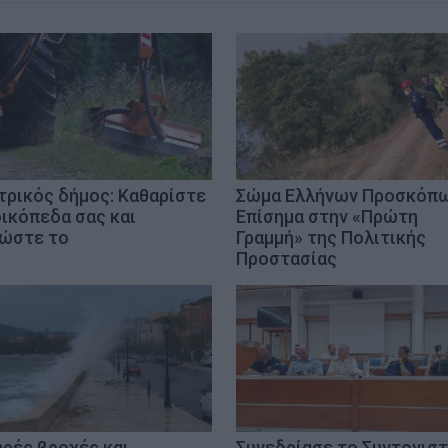
τρικός δήμος: Καθαρίστε
Σώμα Ελλήνων Προσκόπω
οικόπεδα σας και
Επίσημα στην «Πρώτη
ώστε το
Γραμμή» της Πολιτικής
Προστασίας
υρές βροχές και
Συνεδρίασε το Συντονιστ