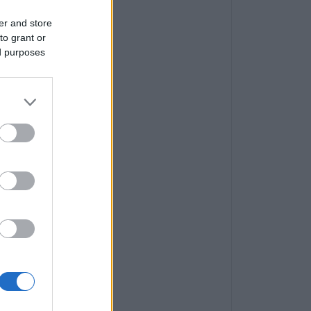
er and store
to grant or
ed purposes