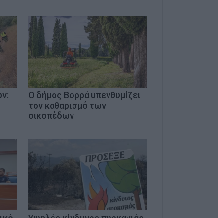
ν:
O δήμος Βορρά υπενθυμίζει
τον καθαρισμό των
οικοπέδων
ικό
Υψηλός κίνδυνος πυρκαγιάς