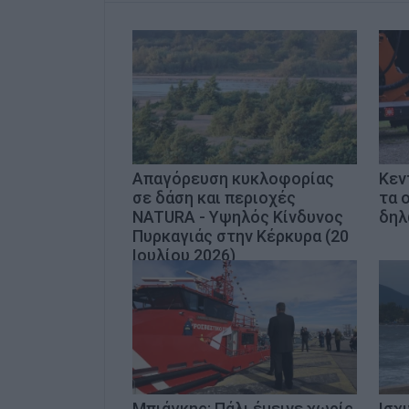
Απαγόρευση κυκλοφορίας
Kεν
σε δάση και περιοχές
τα 
NATURA - Υψηλός Κίνδυνος
δηλ
Πυρκαγιάς στην Κέρκυρα (20
Ιουλίου 2026)
Μπιάγκης: Πάλι έμεινε χωρίς
Ισχ