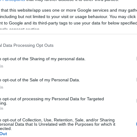
ια τη χειμερινή περίοδο 2025-2026.
 that this website/app uses one or more Google services and may gath
τά τη συνεδρίαση ήταν:
including but not limited to your visit or usage behaviour. You may click 
 to Google and its third-party tags to use your data for below specifi
 κοιτών των ρεμάτων,
ogle consent section.
ι φρεατίων υδροσυλλογής όμβριων υδάτων από την
l Data Processing Opt Outs
ο αρμοδιότητας τους),
o opt-out of the Sharing of my personal data.
ων εναπόθεσης μπαζών και φερτών υλικών από
In
o opt-out of the Sale of my Personal Data.
ια τη λήψη μέτρων πρόληψης και αυτοπροστασίας
In
ες,
to opt-out of processing my Personal Data for Targeted
αι προσδιορισμός εναλλακτικών τρόπων
ing.
In
οίησης της δράσης της οργανωμένης απομάκρυνσης
o opt-out of Collection, Use, Retention, Sale, and/or Sharing
ersonal Data that Is Unrelated with the Purposes for which it
lected.
Out