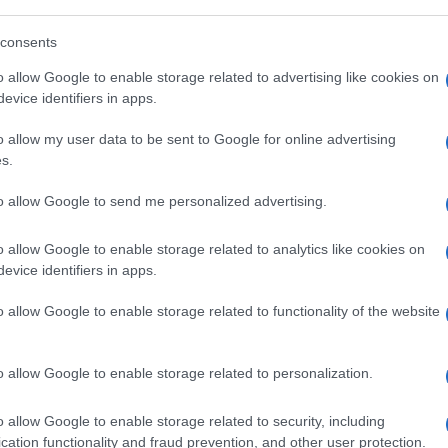
υνεργεία καταγραφής ζημιών, αποκατάσταση
consents
ν Πολιτικής Προστασίας που δραστηριοποιούνται
o allow Google to enable storage related to advertising like cookies on
evice identifiers in apps.
ος Δήμου, κατά τη διάρκεια της εισήγησής του,
o allow my user data to be sent to Google for online advertising
s.
 αποτελεσματική αντιμετώπιση εκτάκτων αναγκών
ρικά φαινόμενα, δίνοντας έμφαση στον
to allow Google to send me personalized advertising.
αρισμό των ρεμάτων, των φρεατίων υδροσυλλογής
o allow Google to enable storage related to analytics like cookies on
evice identifiers in apps.
 φαινόμενα αποτελεί μία συνεχή προσπάθεια της
ουμε κατά το δυνατό τις επιπτώσεις των
o allow Google to enable storage related to functionality of the website
υ παρουσιάζουν αυξημένη επικινδυνότητα και να
ους κατοίκους των περιοχών μας.
o allow Google to enable storage related to personalization.
o allow Google to enable storage related to security, including
cation functionality and fraud prevention, and other user protection.