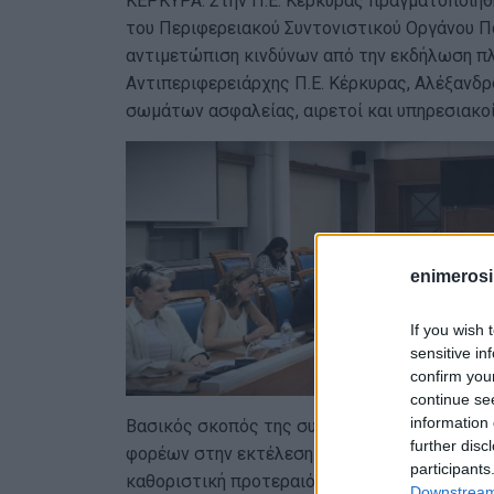
ΚΕΡΚΥΡΑ. Στην Π.Ε. Κέρκυρας πραγματοποιήθ
του Περιφερειακού Συντονιστικού Οργάνου Π
αντιμετώπιση κινδύνων από την εκδήλωση πλ
Αντιπεριφερειάρχης Π.Ε. Κέρκυρας, Αλέξανδ
σωμάτων ασφαλείας, αιρετοί και υπηρεσιακοί
enimerosi
If you wish 
sensitive in
confirm you
continue se
information 
Βασικός σκοπός της συνεδρίασης είναι ο συ
further disc
φορέων στην εκτέλεση έργων και δράσεων πρ
participants
καθοριστική προτεραιότητα στην αντιμετώπ
Downstream 