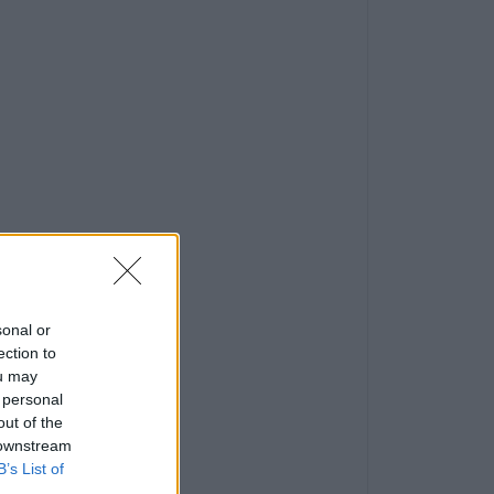
sonal or
ection to
ou may
 personal
out of the
 downstream
B’s List of