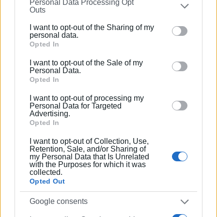
Personal Data Processing Opt
on the
IAB’s List of Downstream Participants
that may
Outs
further disclose it to other third parties.
I want to opt-out of the Sharing of my
Please note that this website/app uses one or more
personal data.
Google services and may gather and store information
Opted In
including but not limited to your visit or usage
I want to opt-out of the Sale of my
behaviour. You may click to grant or deny consent to
Personal Data.
Google and its third-party tags to use your data for
Opted In
below specified purposes in below Google consent
Εμφανίσεις: 98
I want to opt-out of processing my
section.
Personal Data for Targeted
Advertising.
Opted In
I want to opt-out of Collection, Use,
Retention, Sale, and/or Sharing of
my Personal Data that Is Unrelated
with the Purposes for which it was
collected.
Opted Out
ΕΛΕΝΗ ΚΟΡΩΝΑΚΗ
Google consents
Εργάζεται στις Εκδόσεις Ενημέρωση από το