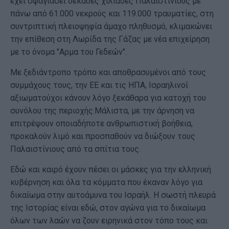
έχει σφαγιάσει δεκάδες χιλιάδες Παλαιστινίους με
πάνω από 61.000 νεκρούς και 119.000 τραυματίες, στη
συντριπτική πλειοψηφία άμαχο πληθυσμό, κλιμακώνει
την επίθεση στη Λωρίδα της Γάζας με νέα επιχείρηση
με το όνομα "Αρμα του Γεδεών".
Με ξεδιάντροπο τρόπο και αποθρασυμένοι από τους
συμμάχους τους, την ΕΕ και τις ΗΠΑ, Ισραηλινοί
αξιωματούχοι κάνουν λόγο ξεκάθαρα για κατοχή του
συνόλου της περιοχής.Μάλιστα, με την άρνηση να
επιτρέψουν οποιαδήποτε ανθρωπιστική βοήθεια,
προκαλούν λιμό και προσπαθούν να διώξουν τους
Παλαιστίνιους από τα σπίτια τους.
Εδώ και καιρό έχουν πέσει οι μάσκες για την ελληνική
κυβέρνηση και όλα τα κόμματα που έκαναν λόγο για
δικαίωμα στην αυτοάμυνα του Ισραήλ. Η σωστή πλευρά
της Ιστορίας είναι εδώ, στον αγώνα για το δικαίωμα
όλων των λαών να ζουν ειρηνικά στον τόπο τους και