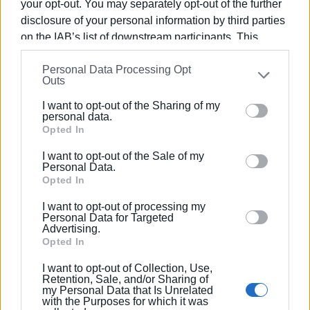
your opt-out. You may separately opt-out of the further
disclosure of your personal information by third parties
on the IAB’s list of downstream participants. This
information may also be disclosed by us to third parties
Personal Data Processing Opt
on the
IAB’s List of Downstream Participants
that may
Outs
further disclose it to other third parties.
I want to opt-out of the Sharing of my
Please note that this website/app uses one or more
personal data.
Google services and may gather and store information
Opted In
including but not limited to your visit or usage
I want to opt-out of the Sale of my
behaviour. You may click to grant or deny consent to
Personal Data.
Google and its third-party tags to use your data for
Opted In
below specified purposes in below Google consent
I want to opt-out of processing my
section.
Personal Data for Targeted
Advertising.
Opted In
I want to opt-out of Collection, Use,
Retention, Sale, and/or Sharing of
my Personal Data that Is Unrelated
with the Purposes for which it was