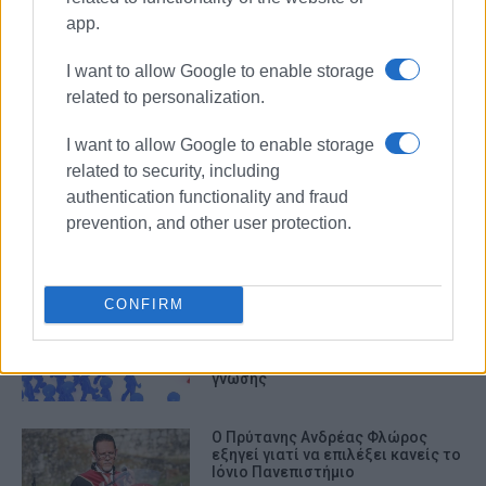
ΙΟΝΙΟ ΠΑΝΕΠΙΣΤΗΜΙΟ
ΟΜΙΛΙΑ
app.
ΕΝΩΣΗ ΕΠΤΑΝΗΣΩΝ
21 ΜΑΪΟΥ
I want to allow Google to enable storage
related to personalization.
ΣΧΕΤΙΚA AΡΘΡΑ
I want to allow Google to enable storage
related to security, including
Επίτιμος Καθηγητής του Ιονίου
authentication functionality and fraud
Πανεπιστημίου ο Οικουμενικός
Πατριάρχης Βαρθολομαίος
prevention, and other user protection.
CONFIRM
Διάλεξη στο Ιόνιο Πανεπιστήμιο:
Πώς η Τεχνητή Νοημοσύνη
αλλάζει την πνευματική
ιδιοκτησία και το μέλλον της
γνώσης
Ο Πρύτανης Ανδρέας Φλώρος
εξηγεί γιατί να επιλέξει κανείς το
Ιόνιο Πανεπιστήμιο