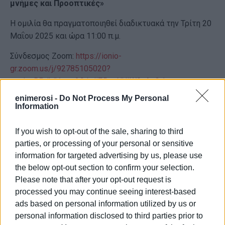
μνήμες και Προοπτικές»
Η ομιλία θα πραγματοποιηθεί διαδικτυακά την Τρίτη 20
Μαΐου 2025 και ώρα 11:00 π.μ.
Σύνδεσμος Zoom:
https://ionio-
gr.zoom.us/j/92785105020?
pwd=cBPdbiVyara2CrbJiZRqcNUIW0aAeG.1
enimerosi -
Do Not Process My Personal
Σύνδεσμος YouTube(live streaming):
Information
https://youtube.com/live/PibWzv_Jvf4?feature=share
If you wish to opt-out of the sale, sharing to third
Εμφανίσεις: 177
parties, or processing of your personal or sensitive
information for targeted advertising by us, please use
Ακολουθήστε το enimerosi στο
Facebook
the below opt-out section to confirm your selection.
Please note that after your opt-out request is
processed you may continue seeing interest-based
Συνδρομητές στο e-paper
ads based on personal information utilized by us or
personal information disclosed to third parties prior to